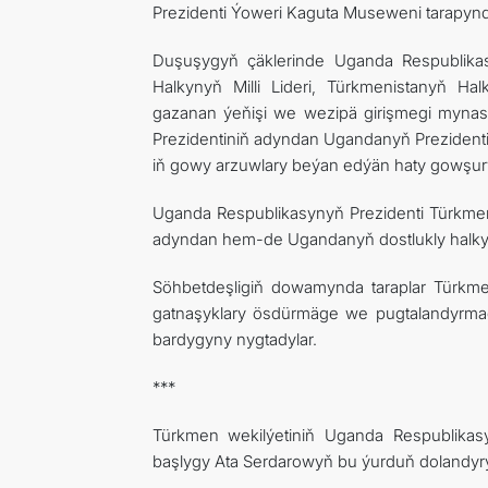
Prezidenti Ýoweri Kaguta Museweni tarapynda
Duşuşygyň çäklerinde Uganda Respublika
Halkynyň Milli Lideri, Türkmenistanyň Ha
gazanan ýeňişi we wezipä girişmegi mynasybet
Prezidentiniň adyndan Ugandanyň Prezidenti
iň gowy arzuwlary beýan edýän haty gowşur
Uganda Respublikasynyň Prezidenti Türkmen
adyndan hem-de Ugandanyň dostlukly halkyny
Söhbetdeşligiň dowamynda taraplar Türkme
gatnaşyklary ösdürmäge we pugtalandyrmaga
bardygyny nygtadylar.
***
Türkmen wekilýetiniň Uganda Respublikas
başlygy Ata Serdarowyň bu ýurduň dolandyryj