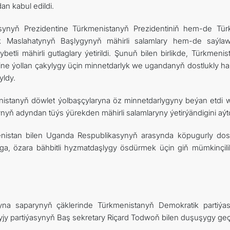
n kabul edildi.
synyň Prezidentine Türkmenistanyň Prezidentiniň hem-de Tü
lk Maslahatynyň Başlygynyň mähirli salamlary hem-de saýlaw
li mähirli gutlaglary ýetirildi. Şunuň bilen birlikde, Türkmenis
ne ýollan çakylygy üçin minnetdarlyk we ugandanyň dostlukly ha
yldy.
istanyň döwlet ýolbaşçylaryna öz minnetdarlygyny beýan etdi 
ň adyndan tüýs ýürekden mähirli salamlaryny ýetirýändigini aýt
nistan bilen Uganda Respublikasynyň arasynda köpugurly dost
, özara bähbitli hyzmatdaşlygy ösdürmek üçin giň mümkinçilik
yna saparynyň çäklerinde Türkmenistanyň Demokratik partiýa
y partiýasynyň Baş sekretary Riçard Todwoň bilen duşuşygy geçir