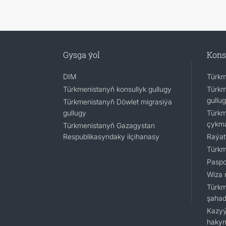
Gysga ýol
Kons
DIM
Türkm
Türkmenistanyň konsullyk gullugy
Türkm
gullu
Türkmenistanyň Döwlet migrasiýa
gullugy
Türkm
çykm
Türkmenistanyň Gazagystan
Respublikasyndaky ilçihanasy
Raýat
Türkm
Paspo
Wiza 
Türkm
şaha
Kazyý
hakyn