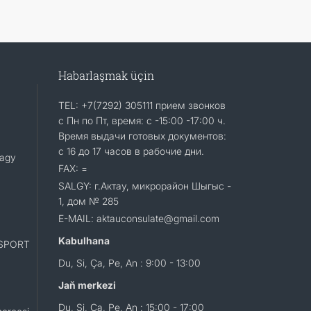
Habarlaşmak üçin
TEL: +7(7292) 305111 прием звонков
с Пн по Пт, время: с -15:00 -17:00 ч.
Время выдачи готовых документов:
с 16 до 17 часов в рабочие дни.
lagy
FAX: =
SALGY: г.Актау, микрорайон Шыгыс -
1, дом № 285
E-MAIL: aktauconsulate@gmail.com
Kabulhana
SPORT
Du, Si, Ça, Pe, An : 9:00 - 13:00
Jaň merkezi
Du, Si, Ça, Pe, An : 15:00 - 17:00