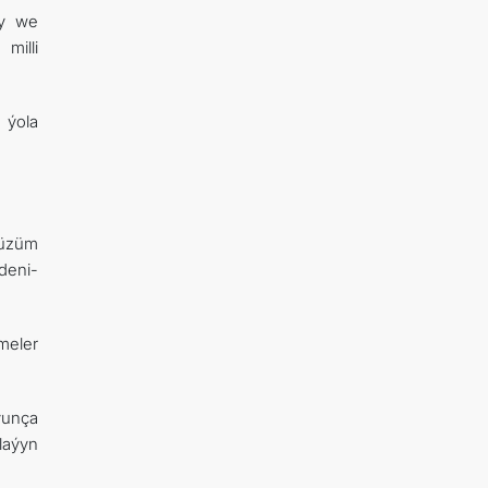
dy we
milli
 ýola
düzüm
deni-
meler
.
ýunça
laýyn