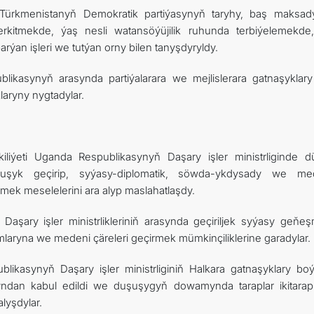
y Türkmenistanyň Demokratik partiýasynyň taryhy, baş maksa
erkitmekde, ýaş nesli watansöýüjilik ruhunda terbiýelemekde, 
ýan işleri we tutýan orny bilen tanyşdyryldy.
likasynyň arasynda partiýalarara we mejlislerara gatnaşyklary
aryny nygtadylar.
liýeti Uganda Respublikasynyň Daşary işler ministrliginde 
 duşuşyk geçirip, syýasy-diplomatik, söwda-ykdysady we me
mek meselelerini ara alyp maslahatlaşdy.
şary işler ministrlikleriniň arasynda geçiriljek syýasy geňeş
umlaryna we medeni çäreleri geçirmek mümkinçiliklerine garadylar
likasynyň Daşary işler ministrliginiň Halkara gatnaşyklary bo
yndan kabul edildi we duşuşygyň dowamynda taraplar ikitarap
lyşdylar.