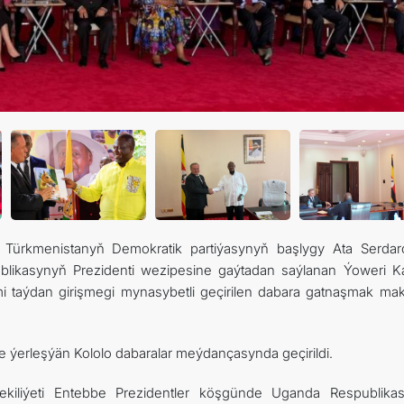
КОНТАКТНЫЕ ДАННЫЕ
ДОКУМЕНТЫ
ПРАЗДНИЧНЫЕ И ПАМЯТНЫЕ ДНИ
a Türkmenistanyň Demokratik partiýasynyň başlygy Ata Serda
blikasynyň Prezidenti wezipesine gaýtadan saýlanan Ýoweri K
 taýdan girişmegi mynasybetli geçirilen dabara gatnaşmak ma
ýerleşýän Kololo dabaralar meýdançasynda geçirildi.
iliýeti Entebbe Prezidentler köşgünde Uganda Respublika