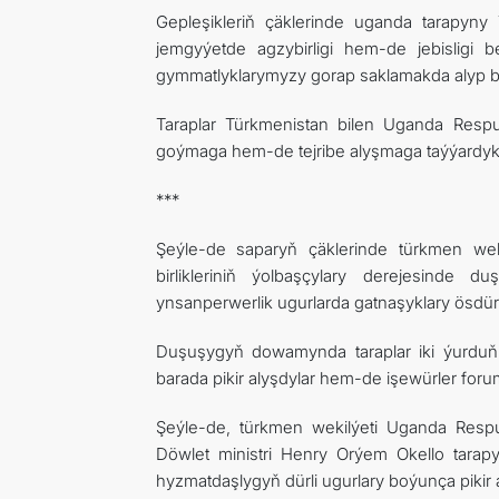
Gepleşikleriň çäklerinde uganda tarapyn
jemgyýetde agzybirligi hem-de jebisligi b
gymmatlyklarymyzy gorap saklamakda alyp bar
Taraplar Türkmenistan bilen Uganda Respub
goýmaga hem-de tejribe alyşmaga taýýardykl
***
Şeýle-de saparyň çäklerinde türkmen weki
birlikleriniň ýolbaşçylary derejesinde
ynsanperwerlik ugurlarda gatnaşyklary ösdür
Duşuşygyň dowamynda taraplar iki ýurduň Da
barada pikir alyşdylar hem-de işewürler for
Şeýle-de, türkmen wekilýeti Uganda Respub
Döwlet ministri Henry Orýem Okello tarap
hyzmatdaşlygyň dürli ugurlary boýunça pikir a