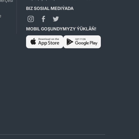
erçesi
BIZ SOSIAL MEDIÝADA
e
MOBIL GOŞUNDYMYZY ÝÜKLÄŇ!