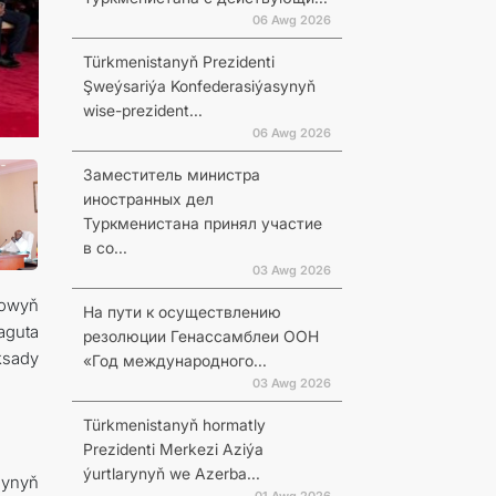
06 Awg 2026
Türkmenistanyň Prezidenti
Şweýsariýa Konfederasiýasynyň
wise-prezident...
06 Awg 2026
Заместитель министра
иностранных дел
Туркменистана принял участие
в со...
03 Awg 2026
rowyň
На пути к осуществлению
aguta
резолюции Генассамблеи ООН
ksady
«Год международного...
03 Awg 2026
Türkmenistanyň hormatly
Prezidenti Merkezi Aziýa
ýurtlarynyň we Azerba...
synyň