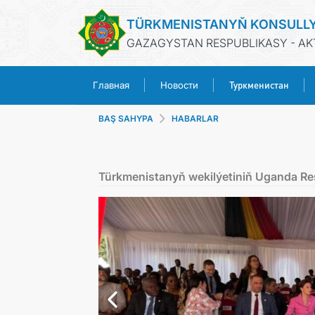
TÜRKMENISTANYŇ KONSULL
GAZAGYSTAN RESPUBLIKASY - AK
Туркменистан
Главная
Новости
BAŞ SAHYPA
HABARLAR
Türkmenistanyň wekilýetiniň Uganda Re