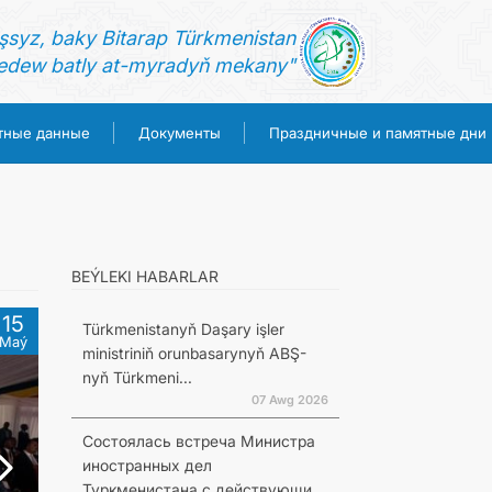
şsyz, baky Bitarap Türkmenistan
dew batly at-myradyň mekany"
тные данные
Документы
Праздничные и памятные дни
BEÝLEKI HABARLAR
15
Türkmenistanyň Daşary işler
Maý
ministriniň orunbasarynyň ABŞ-
nyň Türkmeni...
07 Awg 2026
Состоялась встреча Министра
иностранных дел
Туркменистана с действующи...