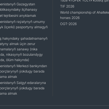
Täze «ÝÜPEK ÝOLY» kottedj şäh
enistanyň Gazagystan
TIF 2026
blikasyndaky ilçihanasy
World championship of Ahaltek
t tejribesini anyklamak
horses 2026
enistanyň raýatynyň umumy
OGT-2026
lyk (içerki) pasportyny almagyň
ş hakyndaky şahadatnamanyň
katyny almak üçin zerur
namalaryň sanawy (nika
da, nikasynyň bozulandygy
da, ölüm hakynda)
enistanyň Merkezi bankyndan
 borçlarynyň ýokdugy barada
nama almak
enistanyň Salgyt edaralaryna
 borçlarynyň ýokdugy barada
nama almak