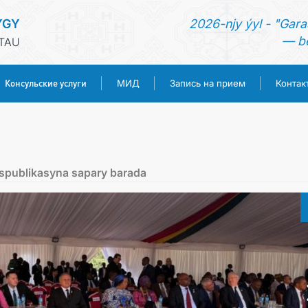
YGY
2026-njy ýyl - "Gara
— be
TAU
Консульские услуги
МИД
Запись на прием
Контак
ГЛАВНАЯ
НОВОСТИ
spublikasyna sapary barada
ТУРКМЕНИСТАН
КОНСУЛЬСКИЕ УСЛУГИ
МИД
ЗАПИСЬ НА ПРИЕМ