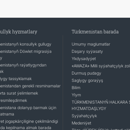
ullyk hyzmatlary
Türkmenistan barada
enistanyň konsullyk gullugy
Umumy maglumatlar
enistanyň Döwlet migrasiýa
Daşary syýasaty
gy
Ykdysadyýet
enistanyň raýatlygyndan
«AWAZA» Milli syýahatçylyk zo
ak
Durmuş pudagy
lygy tassyklamak
Saglygy goraýyş
enistandan gerekli resminamalar
Bilim
rta surat ýelimlemek
Ylym
resmileşdirmek
TÜRKMENISTANYŇ HALKARA 
enistana dolanyp barmak üçin
HYZMATDAŞLYGY
datnama
Syýahatçylyk
et jogapkärçiligine çekilmändigi
Medeniýet
da kepilnama almak barada