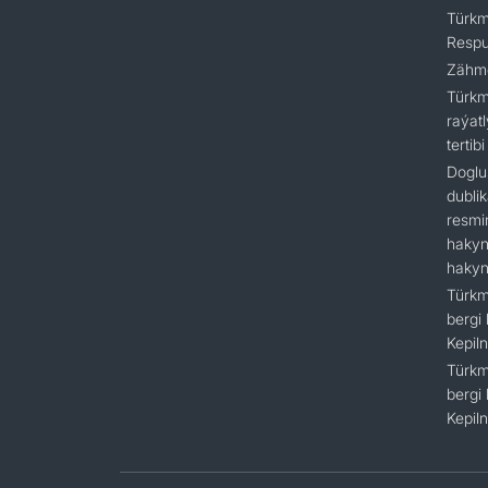
Türkm
Respu
Zähme
Türkm
raýat
tertibi
Doglu
dubli
resmi
hakyn
hakyn
Türkm
bergi
Kepil
Türkm
bergi
Kepil