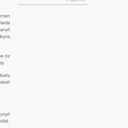
01 Awg 2026
rkmen
larda
tanyň
lkyna
we öz
dy.
lukly
leriň
synyň
ildi.