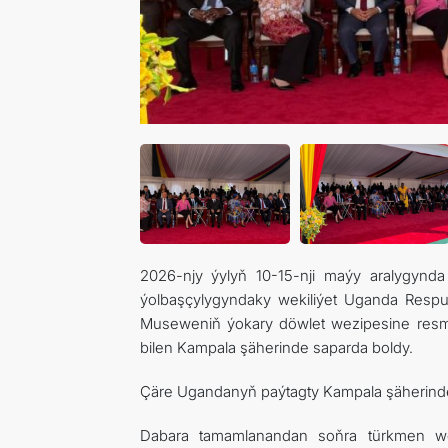
2026-njy ýylyň 10-15-nji maýy aralygynd
ýolbaşçylygyndaky wekiliýet Uganda Respu
Museweniň ýokary döwlet wezipesine resmi
bilen Kampala şäherinde saparda boldy.
Çäre Ugandanyň paýtagty Kampala şäherinde 
Dabara tamamlanandan soňra türkmen wek