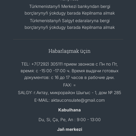
Türkmenistanyň Merkezi bankyndan bergi
borçlarynyň ýokdugy barada Kepilnama almak
Türkmenistanyň Salgyt edaralaryna bergi
borçlarynyň ýokdugy barada Kepilnama almak
Habarlaşmak üçin
TEL: +7(7292) 305111 прием звонков с Пн по Пт,
время: с -15:00 -17:00 ч. Время выдачи готовых
документов: с 16 до 17 часов в рабочие дни.
FAX: =
SALGY: г.Актау, микрорайон Шыгыс - 1, дом № 285
E-MAIL: aktauconsulate@gmail.com
Kabulhana
Du, Si, Ça, Pe, An : 9:00 - 13:00
Jaň merkezi