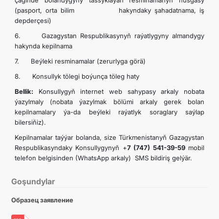
çäginde bolandygyny tassyklaýan resminamanyň nusgasy
(pasport, orta bilim hakyndaky şahadatnama, iş
ARAGATNAŞYK
depderçesi)
6. Gazagystan Respublikasynyň raýatlygyny almandygy
RESMINAMALAR
hakynda kepilnama
7. Beýleki resminamalar (zerurlyga görä)
DYNÇ ALYŞ, BAÝRAMÇYLYK WE HATYRA GÜNLERI
8. Konsullyk tölegi boýunça töleg haty
Bellik:
Konsullygyň internet web sahypasy arkaly nobata
ýazylmaly (nobata ýazylmak bölümi arkaly gerek bolan
kepilnamalary ýa-da beýleki raýatlyk soraglary saýlap
bilersiňiz).
Kepilnamalar taýýar bolanda, size Türkmenistanyň Gazagystan
Respublikasyndaky Konsullygynyň +
7 (747) 541-39-59
mobil
telefon belgisinden (WhatsApp arkaly) SMS bildiriş gelýär.
Goşundylar
Образец заявление