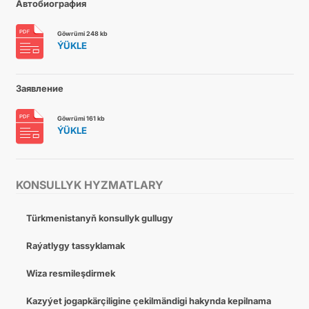
Автобиография
Göwrümi 248 kb
ÝÜKLE
Заявление
Göwrümi 161 kb
ÝÜKLE
KONSULLYK HYZMATLARY
Türkmenistanyň konsullyk gullugy
Raýatlygy tassyklamak
Wiza resmileşdirmek
Kazyýet jogapkärçiligine çekilmändigi hakynda kepilnama