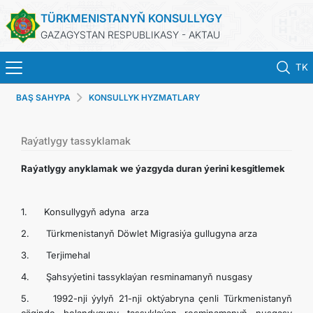
TÜRKMENISTANYŇ KONSULLYGY
GAZAGYSTAN RESPUBLIKASY - AKTAU
TK
BAŞ SAHYPA
KONSULLYK HYZMATLARY
BAŞ SAHYPA
HABARLAR
Raýatlygy tassyklamak
Raýatlygy anyklamak we ýazgyda duran ýerini kesgitlemek
TÜRKMENISTAN
1. Konsullygyň adyna arza
KONSULLYK HYZMATLARY
2. Türkmenistanyň Döwlet Migrasiýa gullugyna arza
DIM
3. Terjimehal
4. Şahsyýetini tassyklaýan resminamanyň nusgasy
KABUL EDILIŞIK
5. 1992-nji ýylyň 21-nji oktýabryna çenli Türkmenistanyň