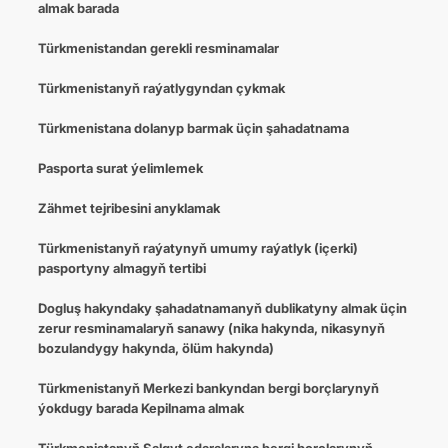
almak barada
Türkmenistandan gerekli resminamalar
Türkmenistanyň raýatlygyndan çykmak
Türkmenistana dolanyp barmak üçin şahadatnama
Pasporta surat ýelimlemek
Zähmet tejribesini anyklamak
Türkmenistanyň raýatynyň umumy raýatlyk (içerki)
pasportyny almagyň tertibi
Dogluş hakyndaky şahadatnamanyň dublikatyny almak üçin
zerur resminamalaryň sanawy (nika hakynda, nikasynyň
bozulandygy hakynda, ölüm hakynda)
Türkmenistanyň Merkezi bankyndan bergi borçlarynyň
ýokdugy barada Kepilnama almak