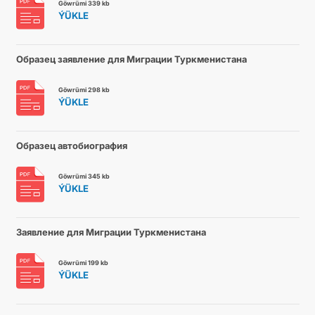
Göwrümi 339 kb
ÝÜKLE
Образец заявление для Миграции Туркменистана
Göwrümi 298 kb
ÝÜKLE
Образец автобиография
Göwrümi 345 kb
ÝÜKLE
Заявление для Миграции Туркменистана
Göwrümi 199 kb
ÝÜKLE