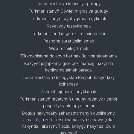
Türkmenistanyň konsullyk gullugy
Türkmenistanyň Döwlet migrasiýa gullugy
Türkmenistanyň raýatlygyndan çykmak
Raýatlygy tassyklamak
Türkmenistandan gerekli resminamalar
Pasporta surat ýelimlemek
Wiza resmileşdirmek
Türkmenistana dolanyp barmak üçin şahadatnama
Kazyýet jogapkärçiligine çekilmändigi hakynda
kepilnama almak barada
Türkmenistanyň Gazagystan Respublikasyndaky
ilçihanasy
Zähmet tejribesini anyklamak
Türkmenistanyň raýatynyň umumy raýatlyk (içerki)
pasportyny almagyň tertibi
Dogluş hakyndaky şahadatnamanyň dublikatyny
almak üçin zerur resminamalaryň sanawy (nika
hakynda, nikasynyň bozulandygy hakynda, ölüm
hakynda)