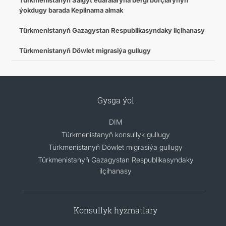
Türkmenistanyň Salgyt edaralaryna bergi borçlarynyň
ýokdugy barada Kepilnama almak
Türkmenistanyň Gazagystan Respublikasyndaky ilçihanasy
Türkmenistanyň Döwlet migrasiýa gullugy
Gysga ýol
DIM
Türkmenistanyň konsullyk gullugy
Türkmenistanyň Döwlet migrasiýa gullugy
Türkmenistanyň Gazagystan Respublikasyndaky
ilçihanasy
Konsullyk hyzmatlary