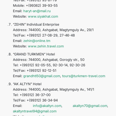
Tel/Fax: +(99312) 93-81-79
Mobile: +(99362) 39-93-55
Email:
haryt-an@mail.ru
Website:
www.siyakhat.com
“ZEHIN” Individual Enterprise
Address: 744000, Ashgabat, Magtymguly Av., 29/1
Tel/Fax: +(99312) 27-08-29, 27-46-48
Email:
zehin@online.tm
Website:
www.zehin.travel.com
“GRAND TURKMEN” Hotel
Address: 744000, Ashgabat, Gorogly str., 50
Tel: +(99312) 92-05-55, 92-30-14, 92-30-26
Tel/Fax: +(99312) 92-12-51
Email:
grandhtl50@gmail.com
,
tours@turkmen-travel.com
“AK ALTYN” Hotel
Address: 744000, Ashgabat, Magtymguly Av., 141/1
Tel: +(99312) 36-37-00
Tel/Fax: +(99312) 36-34-94
Email:
info@akaltyn.com
,
akaltyn70@gmail.com
,
akaltyntravel94@gmail.com