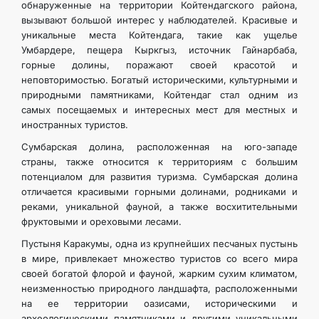
обнаруженные на территории Койтендагского района,
вызывают большой интерес у наблюдателей. Красивые и
уникальные места Койтендага, такие как ущелье
Умбардере, пещера Кыркгыз, источник Гайнарбаба,
горные долины, поражают своей красотой и
неповторимостью. Богатый историческими, культурными и
природными памятниками, Койтендаг стал одним из
самых посещаемых и интересных мест для местных и
иностранных туристов.
Сумбарская долина, расположенная на юго-западе
страны, также относится к территориям с большим
потенциалом для развития туризма. Сумбарская долина
отличается красивыми горными долинами, родниками и
реками, уникальной фауной, а также восхитительными
фруктовыми и ореховыми лесами.
Пустыня Каракумы, одна из крупнейших песчаных пустынь
в мире, привлекает множество туристов со всего мира
своей богатой флорой и фауной, жарким сухим климатом,
неизменностью природного ландшафта, расположенными
на ее территории оазисами, историческими и
археологическими памятниками и другими уникальными