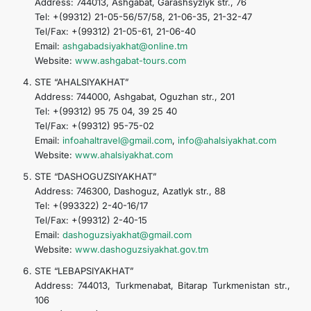
Address: 744013, Ashgabat, Garashsyzlyk str., 76
Tel: +(99312) 21-05-56/57/58, 21-06-35, 21-32-47
Tel/Fax: +(99312) 21-05-61, 21-06-40
Email:
ashgabadsiyakhat@online.tm
Website:
www.ashgabat-tours.com
STE “AHALSIYAKHAT”
Address: 744000, Ashgabat, Oguzhan str., 201
Tel: +(99312) 95 75 04, 39 25 40
Tel/Fax: +(99312) 95-75-02
Email:
infoahaltravel@gmail.com
,
info@ahalsiyakhat.com
Website:
www.ahalsiyakhat.com
STE “DASHOGUZSIYAKHAT”
Address: 746300, Dashoguz, Azatlyk str., 88
Tel: +(993322) 2-40-16/17
Tel/Fax: +(99312) 2-40-15
Email:
dashoguzsiyakhat@gmail.com
Website:
www.dashoguzsiyakhat.gov.tm
STE “LEBAPSIYAKHAT”
Address: 744013, Turkmenabat, Bitarap Turkmenistan str.,
106