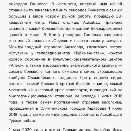
рекордов Гиннесса. В частности, впервые имя нашей
КОНТАКТНЫЕ ДАННЫЕ
страны было занесено в Книгу рекордов Гиннесса с самым
большим в мире ковром ручной работы площадью 301
квадратный метр. Наша столица, Ашхабад, признана
ДОКУМЕНТЫ
страной с самой большой концентрацией беломраморных
зданий в мире. В Книгу рекордов Гиннесса занесены
ПРАЗДНИЧНЫЕ И ПАМЯТНЫЕ ДНИ
фонтанный комплекс «Огузхан и его сыновья» у въезда в
Международный аэропорт Ашхабада, гигантская звезда
«Огузхан» у телерадиоцентра «Туркменистан», крытое
колесо обозрения в культурно-развлекательном центре
«Алем», а также изображение ахалтекинского скакуна —
самого большого конного символа в мире, украшающее
трибуны Олимпийского стадиона, Центр водных видов
спорта – самый большой крытый бассейн в мире, самый
масштабный массовый урок велоспорта, проведенный на
многофункциональном стадионе «Ашхабад» 1 июня 2018
года, а также самая протяженная строевая велогонка,
проведенная в Олимпийском городке Ашхабада 1 июня
2019 года, а также международные аэропорты Ашхабада и
Туркменабата.
1 мая 2020 года столица Туркменистана Ашхабад была