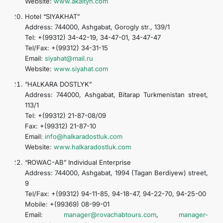
Website:
www.akaltyn.com
Hotel “SIYAKHAT”
Address: 744000, Ashgabat, Gorogly str., 139/1
Tel: +(99312) 34-42-19, 34-47-01, 34-47-47
Tel/Fax: +(99312) 34-31-15
Email:
siyahat@mail.ru
Website:
www.siyahat.com
“HALKARA DOSTLYK”
Address: 744000, Ashgabat, Bitarap Turkmenistan street,
113/1
Tel: +(99312) 21-87-08/09
Fax: +(99312) 21-87-10
Email:
info@halkaradostluk.com
Website:
www.halkaradostluk.com
“ROWAC-AB” Individual Enterprise
Address: 744000, Ashgabat, 1994 (Tagan Berdiyew) street,
9
Tel/Fax: +(99312) 94-11-85, 94-18-47, 94-22-70, 94-25-00
Mobile: +(99369) 08-99-01
Email:
manager@rovachabtours.com
,
manager-