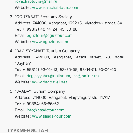
rovachabtours@mail.ru
Website:
www.rovachabtours.com
“OGUZABAT” Economy Society
Address: 744000, Ashgabat, 1922 (S. Myradow) street, 3A
Tel: +(99312) 46-14-24, 45-50-88
Email:
oguztour@oguztour.com
Website:
www.oguztour.com
“DAG SYYAHAT” Tourism Company
Address: 744000, Ashgabat, Azadi street, 78, hotel
“Dayhan”
Tel: +(99312) 93-16-43, 93-25-59, 93-14-51, 93-04-63
Email:
dag_syyahat@online.tm
,
tss@online.tm
Website:
www.dagtravel.net
“SAADA” Tourism Company
Address: 744000, Ashgabat, Magtymguly str., 117/17
Tel: +(99364) 66-66-62
Email:
info@saadatour.com
Website:
www.saada-tour.com
ТУРКМЕНИСТАН