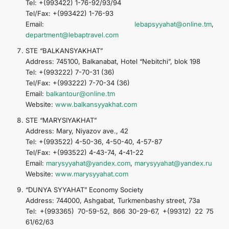
Tel: +(993422) 1-76-92/93/94
Tel/Fax: +(993422) 1-76-93
Email:
lebapsyyahat@online.tm
,
department@lebaptravel.com
STE “BALKANSYAKHAT”
Address: 745100, Balkanabat, Hotel “Nebitchi”, blok 198
Tel: +(993222) 7-70-31 (36)
Tel/Fax: +(993222) 7-70-34 (36)
Email:
balkantour@online.tm
Website:
www.balkansyyakhat.com
STE “MARYSIYAKHAT”
Address: Mary, Niyazov ave., 42
Tel: +(993522) 4-50-36, 4-50-40, 4-57-87
Tel/Fax: +(993522) 4-43-74, 4-41-22
Email:
marysyyahat@yandex.com
,
marysyyahat@yandex.ru
Website:
www.marysyyahat.com
“DUNYA SYYAHAT” Economy Society
Address: 744000, Ashgabat, Turkmenbashy street, 73a
Tel: +(993365) 70-59-52, 866 30-29-67, +(99312) 22 75
61/62/63