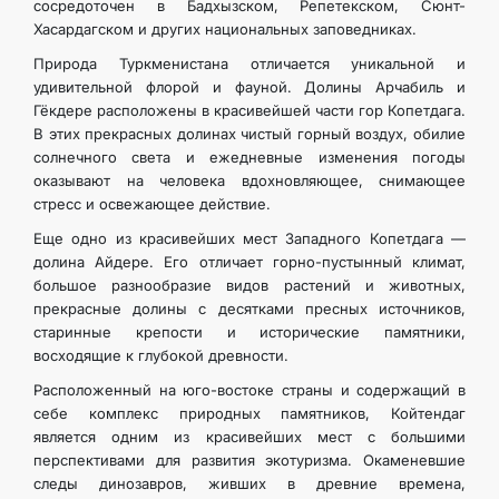
сосредоточен в Бадхызском, Репетекском, Сюнт-
Хасардагском и других национальных заповедниках.
Природа Туркменистана отличается уникальной и
удивительной флорой и фауной. Долины Арчабиль и
Гёкдере расположены в красивейшей части гор Копетдага.
В этих прекрасных долинах чистый горный воздух, обилие
солнечного света и ежедневные изменения погоды
оказывают на человека вдохновляющее, снимающее
стресс и освежающее действие.
Еще одно из красивейших мест Западного Копетдага —
долина Айдере. Его отличает горно-пустынный климат,
большое разнообразие видов растений и животных,
прекрасные долины с десятками пресных источников,
старинные крепости и исторические памятники,
восходящие к глубокой древности.
Расположенный на юго-востоке страны и содержащий в
себе комплекс природных памятников, Койтендаг
является одним из красивейших мест с большими
перспективами для развития экотуризма. Окаменевшие
следы динозавров, живших в древние времена,