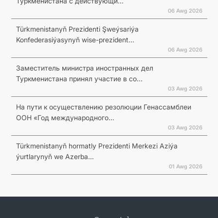
Туркменистана с действующи...
06 Awg 2026
Türkmenistanyň Prezidenti Şweýsariýa
Konfederasiýasynyň wise-prezident...
06 Awg 2026
Заместитель министра иностранных дел
Туркменистана принял участие в со...
03 Awg 2026
На пути к осуществлению резолюции Генассамблеи
ООН «Год международного...
03 Awg 2026
Türkmenistanyň hormatly Prezidenti Merkezi Aziýa
ýurtlarynyň we Azerba...
01 Awg 2026