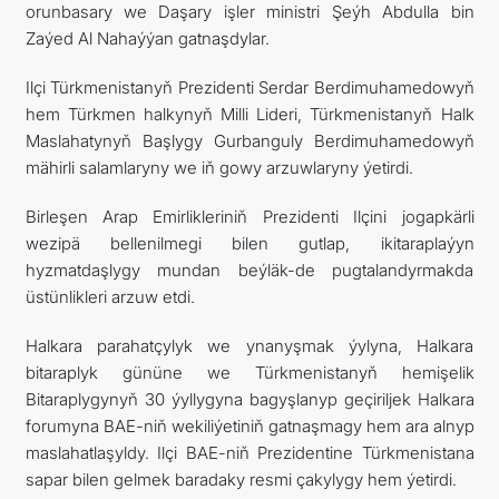
orunbasary we Daşary işler ministri Şeýh Abdulla bin
Zaýed Al Nahaýýan gatnaşdylar.
Ilçi Türkmenistanyň Prezidenti Serdar Berdimuhamedowyň
hem Türkmen halkynyň Milli Lideri, Türkmenistanyň Halk
Maslahatynyň Başlygy Gurbanguly Berdimuhamedowyň
mähirli salamlaryny we iň gowy arzuwlaryny ýetirdi.
Birleşen Arap Emirlikleriniň Prezidenti Ilçini jogapkärli
wezipä bellenilmegi bilen gutlap, ikitaraplaýyn
hyzmatdaşlygy mundan beýläk-de pugtalandyrmakda
üstünlikleri arzuw etdi.
Halkara parahatçylyk we ynanyşmak ýylyna, Halkara
bitaraplyk gününe we Türkmenistanyň hemişelik
Bitaraplygynyň 30 ýyllygyna bagyşlanyp geçiriljek Halkara
forumyna BAE-niň wekiliýetiniň gatnaşmagy hem ara alnyp
maslahatlaşyldy. Ilçi BAE-niň Prezidentine Türkmenistana
sapar bilen gelmek baradaky resmi çakylygy hem ýetirdi.