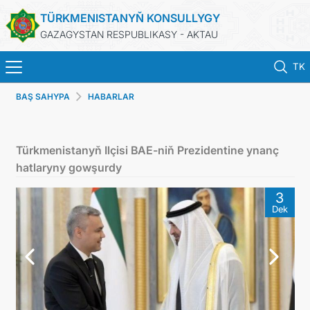
TÜRKMENISTANYŇ KONSULLYGY
GAZAGYSTAN RESPUBLIKASY - AKTAU
TK
BAŞ SAHYPA
HABARLAR
ГЛАВНАЯ
НОВОСТИ
Türkmenistanyň Ilçisi BAE-niň Prezidentine ynanç
hatlaryny gowşurdy
ТУРКМЕНИСТАН
3
Dek
КОНСУЛЬСКИЕ УСЛУГИ
МИД
ЗАПИСЬ НА ПРИЕМ