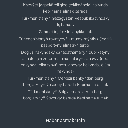
Kazyýet jogapkärçiligine çekilmändigi hakynda
kepilnama almak barada
Türkmenistanyň Gazagystan Respublikasyndaky
ilçihanasy
Zähmet tejribesini anyklamak
Türkmenistanyň raýatynyň umumy raýatlyk (içerki)
pasportyny almagyň tertibi
Dogluş hakyndaky şahadatnamanyň dublikatyny
almak üçin zerur resminamalaryň sanawy (nika
hakynda, nikasynyň bozulandygy hakynda, ölüm
hakynda)
Türkmenistanyň Merkezi bankyndan bergi
borçlarynyň ýokdugy barada Kepilnama almak
Türkmenistanyň Salgyt edaralaryna bergi
borçlarynyň ýokdugy barada Kepilnama almak
Habarlaşmak üçin