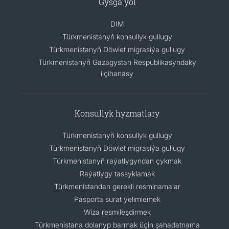
Gysga ýol
DIM
Türkmenistanyň konsullyk gullugy
Türkmenistanyň Döwlet migrasiýa gullugy
Türkmenistanyň Gazagystan Respublikasyndaky
ilçihanasy
Konsullyk hyzmatlary
Türkmenistanyň konsullyk gullugy
Türkmenistanyň Döwlet migrasiýa gullugy
Türkmenistanyň raýatlygyndan çykmak
Raýatlygy tassyklamak
Türkmenistandan gerekli resminamalar
Pasporta surat ýelimlemek
Wiza resmileşdirmek
Türkmenistana dolanyp barmak üçin şahadatnama