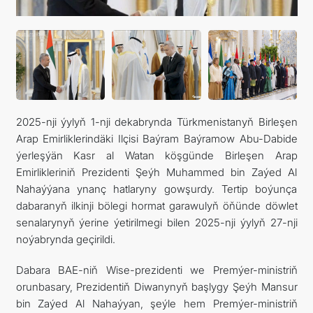
КОНТАКТНЫЕ ДАННЫЕ
ДОКУМЕНТЫ
ПРАЗДНИЧНЫЕ И ПАМЯТНЫЕ ДНИ
2025-nji ýylyň 1-nji dekabrynda Türkmenistanyň Birleşen
Arap Emirliklerindäki Ilçisi Baýram Baýramow Abu-Dabide
ýerleşýän Kasr al Watan köşgünde Birleşen Arap
Emirlikleriniň Prezidenti Şeýh Muhammed bin Zaýed Al
Nahaýýana ynanç hatlaryny gowşurdy. Tertip boýunça
dabaranyň ilkinji bölegi hormat garawulyň öňünde döwlet
senalarynyň ýerine ýetirilmegi bilen 2025-nji ýylyň 27-nji
noýabrynda geçirildi.
Dabara BAE-niň Wise-prezidenti we Premýer-ministriň
orunbasary, Prezidentiň Diwanynyň başlygy Şeýh Mansur
bin Zaýed Al Nahaýyan, şeýle hem Premýer-ministriň