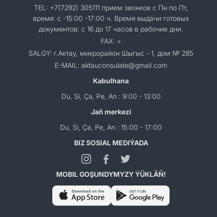
TEL: +7(7292) 305111 прием звонков с Пн по Пт,
время: с -15:00 -17:00 ч. Время выдачи готовых
документов: с 16 до 17 часов в рабочие дни.
FAX: =
SALGY: г.Актау, микрорайон Шыгыс - 1, дом № 285
E-MAIL: aktauconsulate@gmail.com
Kabulhana
Du, Si, Ça, Pe, An : 9:00 - 13:00
Jaň merkezi
Du, Si, Ça, Pe, An : 15:00 - 17:00
BIZ SOSIAL MEDIÝADA
MOBIL GOŞUNDYMYZY ÝÜKLÄŇ!