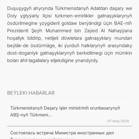
Duşuşygyň ahyrynda Türkmenistanyň Adatdan daşary we
Doly ygtyýarly Ilçisi türkmen-emirlikler gatnaşyklarynyň
ösdürilmegine yzygiderli goldaw berýändigi üçin BAE-niň
Prezidenti Şeýh Muhammed bin Zaýed Al Nahaýýana
hoşallyk bildirip, netijeli döwletara gatnaşyklary mundan
beýläk-de ösdürmäge, iki ýurduň halklarynyň arasyndaky
dost-doganlyk gatnaşyklarynyň berkidilmegi üçin mümkin
bolan ähli tagallalary etjekdigine ynandyrdy.
BEÝLEKI HABARLAR
Türkmenistanyň Daşary işler ministriniň orunbasarynyň
ABŞ-nyň Türkmeni...
07 Awg 2026
Состоялась встреча Министра иностранных дел