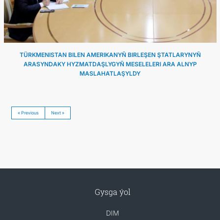
TÜRKMENISTAN BILEN AMERIKANYŇ BIRLEŞEN ŞTATLARYNYŇ
ARASYNDAKY HYZMATDAŞLYGYŇ MESELELERI ARA ALNYP
MASLAHATLAŞYLDY
« Previous
Next »
Gysga ýol
DIM