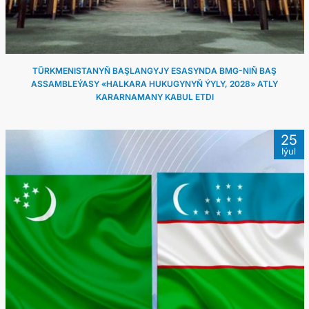
TÜRKMENISTANYŇ BAŞLANGYJY ESASYNDA BMG-NIŇ BAŞ
ASSAMBLEÝASY «HALKARA HUKUGYNYŇ ÝYLY, 2028» ATLY
KARARNAMANY KABUL ETDI
25
Iýul