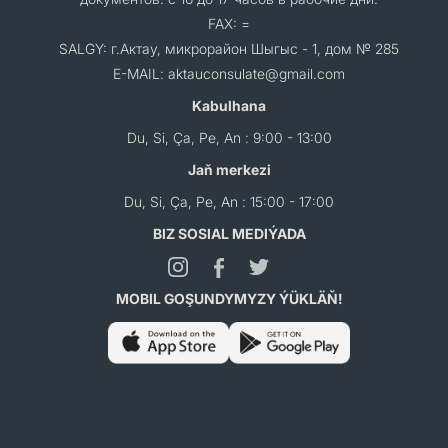
FAX: =
SALGY: г.Актау, микрорайон Шыгыс - 1, дом № 285
E-MAIL: aktauconsulate@gmail.com
Kabulhana
Du, Si, Ça, Pe, An : 9:00 - 13:00
Jaň merkezi
Du, Si, Ça, Pe, An : 15:00 - 17:00
BIZ SOSIAL MEDIÝADA
MOBIL GOŞUNDYMYZY ÝÜKLÄŇ!