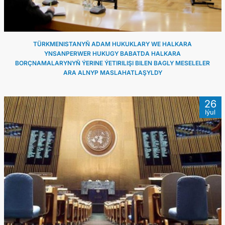
TÜRKMENISTANYŇ ADAM HUKUKLARY WE HALKARA
YNSANPERWER HUKUGY BABATDA HALKARA
BORÇNAMALARYNYŇ ÝERINE ÝETIRILIŞI BILEN BAGLY MESELELER
ARA ALNYP MASLAHATLAŞYLDY
26
Iýul