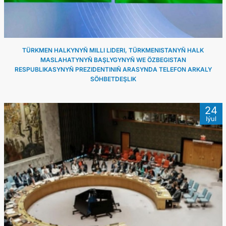
TÜRKMEN HALKYNYŇ MILLI LIDERI, TÜRKMENISTANYŇ HALK
MASLAHATYNYŇ BAŞLYGYNYŇ WE ÖZBEGISTAN
RESPUBLIKASYNYŇ PREZIDENTINIŇ ARASYNDA TELEFON ARKALY
SÖHBETDEŞLIK
24
Iýul