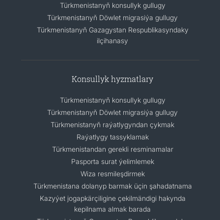
Türkmenistanyň konsullyk gullugy
Türkmenistanyň Döwlet migrasiýa gullugy
Türkmenistanyň Gazagystan Respublikasyndaky
ilçihanasy
Konsullyk hyzmatlary
Türkmenistanyň konsullyk gullugy
Türkmenistanyň Döwlet migrasiýa gullugy
Türkmenistanyň raýatlygyndan çykmak
Raýatlygy tassyklamak
Türkmenistandan gerekli resminamalar
Pasporta surat ýelimlemek
Wiza resmileşdirmek
Türkmenistana dolanyp barmak üçin şahadatnama
Kazyýet jogapkärçiligine çekilmändigi hakynda
kepilnama almak barada