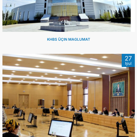
KHBS ÜÇIN MAGLUMAT
27
Iýul