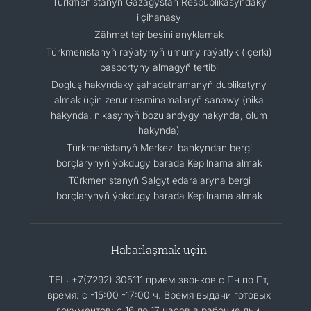
Türkmenistanyň Gazagystan Respublikasyndaky
ilçihanasy
Zähmet tejribesini anyklamak
Türkmenistanyň raýatynyň umumy raýatlyk (içerki)
pasportyny almagyň tertibi
Dogluş hakyndaky şahadatnamanyň dublikatyny
almak üçin zerur resminamalaryň sanawy (nika
hakynda, nikasynyň bozulandygy hakynda, ölüm
hakynda)
Türkmenistanyň Merkezi bankyndan bergi
borçlarynyň ýokdugy barada Kepilnama almak
Türkmenistanyň Salgyt edaralaryna bergi
borçlarynyň ýokdugy barada Kepilnama almak
Habarlaşmak üçin
TEL: +7(7292) 305111 прием звонков с Пн по Пт,
время: с -15:00 -17:00 ч. Время выдачи готовых
документов: с 16 до 17 часов в рабочие дни.