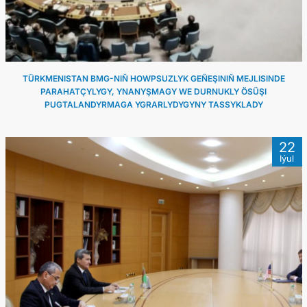
TÜRKMENISTAN BMG-NIŇ HOWPSUZLYK GEŇEŞINIŇ MEJLISINDE
PARAHATÇYLYGY, YNANYŞMAGY WE DURNUKLY ÖSÜŞI
PUGTALANDYRMAGA YGRARLYDYGYNY TASSYKLADY
22
Iýul