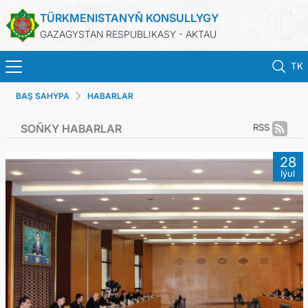
TÜRKMENISTANYŇ KONSULLYGY
GAZAGYSTAN RESPUBLIKASY - AKTAU
TK
BAŞ SAHYPA
HABARLAR
BAŞ SAHYPA
SOŇKY HABARLAR
RSS
HABARLAR
28
Iýul
TÜRKMENISTAN
KONSULLYK HYZMATLARY
DIM
KABUL EDILIŞIK