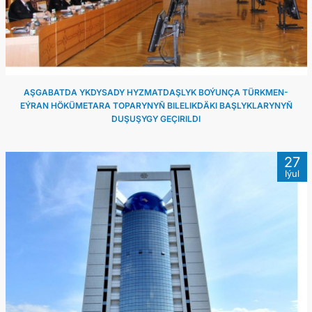
ARAGATNAŞYK
RESMINAMALAR
DYNÇ ALYŞ, BAÝRAMÇYLYK WE HATYRA GÜNLERI
AŞGABATDA YKDYSADY HYZMATDAŞLYK BOÝUNÇA TÜRKMEN-
EÝRAN HÖKÜMETARA TOPARYNYŇ BILELIKDÄKI BAŞLYKLARYNYŇ
DUŞUŞYGY GEÇIRILDI
27
Iýul