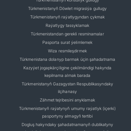
Türkmenistanyň Döwlet migrasiýa gullugy
Türkmenistanyň raýatlygyndan çykmak
Raýatlygy tassyklamak
Türkmenistandan gerekli resminamalar
Pasporta surat ýelimlemek
Wiza resmileşdirmek
Türkmenistana dolanyp barmak üçin şahadatnama
Kazyýet jogapkärçiligine çekilmändigi hakynda
kepilnama almak barada
Türkmenistanyň Gazagystan Respublikasyndaky
ilçihanasy
Zähmet tejribesini anyklamak
Türkmenistanyň raýatynyň umumy raýatlyk (içerki)
pasportyny almagyň tertibi
Dogluş hakyndaky şahadatnamanyň dublikatyny