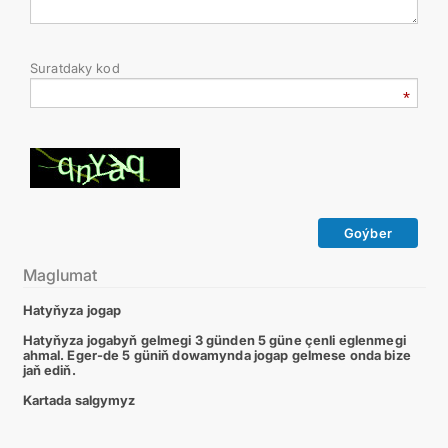
Suratdaky kod
Goýber
Maglumat
Hatyňyza jogap
Hatyňyza jogabyň gelmegi 3 günden 5 güne çenli eglenmegi
ahmal. Eger-de 5 güniň dowamynda jogap gelmese onda bize
jaň ediň.
Kartada salgymyz