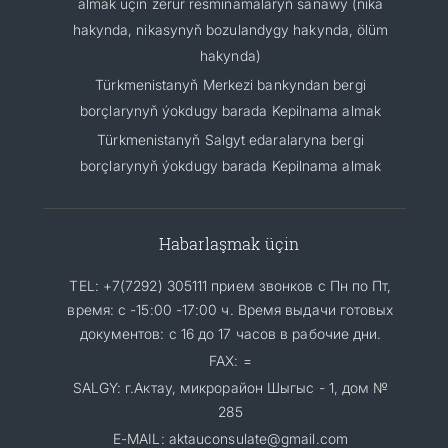
almak üçin zerur resminamalaryň sanawy (nika
hakynda, nikasynyň bozulandygy hakynda, ölüm
hakynda)
Türkmenistanyň Merkezi bankyndan bergi
borçlarynyň ýokdugy barada Kepilnama almak
Türkmenistanyň Salgyt edaralaryna bergi
borçlarynyň ýokdugy barada Kepilnama almak
Habarlaşmak üçin
TEL: +7(7292) 305111 прием звонков с Пн по Пт,
время: с -15:00 -17:00 ч. Время выдачи готовых
документов: с 16 до 17 часов в рабочие дни.
FAX: =
SALGY: г.Актау, микрорайон Шыгыс - 1, дом №
285
E-MAIL: aktauconsulate@gmail.com