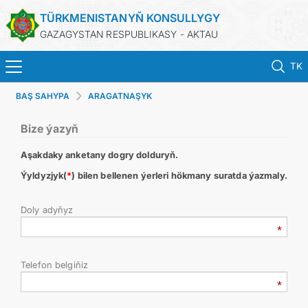
TÜRKMENISTANYŇ KONSULLYGY
GAZAGYSTAN RESPUBLIKASY - AKTAU
TK
BAŞ SAHYPA
ARAGATNAŞYK
BAŞ SAHYPA
Bize ýazyň
HABARLAR
Aşakdaky anketany dogry dolduryň.
TÜRKMENISTAN
Ýyldyzjyk(
*
) bilen bellenen ýerleri hökmany suratda ýazmaly.
Doly adyňyz
KONSULLYK HYZMATLARY
DIM
Telefon belgiňiz
KABUL EDILIŞIK