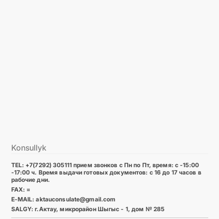
Konsullyk
TEL: +7(7292) 305111 прием звонков с Пн по Пт, время: с -15:00
-17:00 ч. Время выдачи готовых документов: с 16 до 17 часов в
рабочие дни.
FAX: =
E-MAIL: aktauconsulate@gmail.com
SALGY: г.Актау, микрорайон Шыгыс - 1, дом № 285