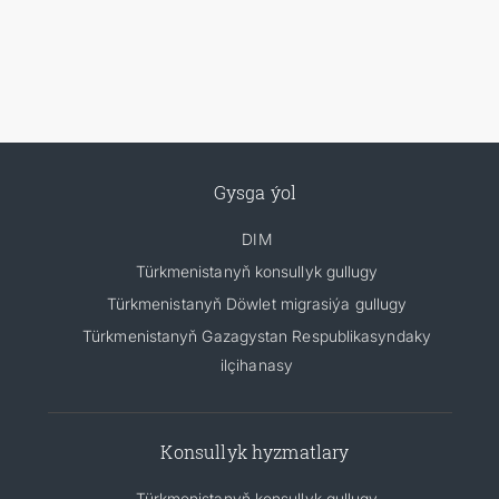
Gysga ýol
DIM
Türkmenistanyň konsullyk gullugy
Türkmenistanyň Döwlet migrasiýa gullugy
Türkmenistanyň Gazagystan Respublikasyndaky
ilçihanasy
Konsullyk hyzmatlary
Türkmenistanyň konsullyk gullugy