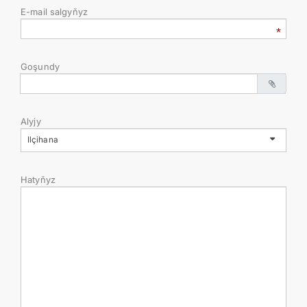
E-mail salgyňyz
ARAGATNAŞYK
RESMINAMALAR
Goşundy
DYNÇ ALYŞ, BAÝRAMÇYLYK WE HATYRA GÜNLERI
Alyjy
Ilçihana
Hatyňyz