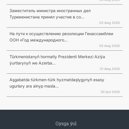
Заместитель министра иностранных дел
Туркменистана принял участие в со...
03 Awg 2026
На пути к осуществлению резолюции Генассамблеи
ООН «Год международного...
03 Awg 2026
Türkmenistanyň hormatly Prezidenti Merkezi Aziýa
ýurtlarynyň we Azerba...
01 Awg 2026
Aşgabatda türkmen-türk hyzmatdaşlygynyň esasy
ugurlary ara alnyp masla...
30 Iýul 2026
Gysga ýol