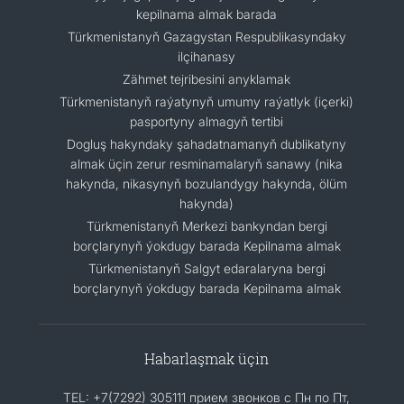
kepilnama almak barada
Türkmenistanyň Gazagystan Respublikasyndaky
ilçihanasy
Zähmet tejribesini anyklamak
Türkmenistanyň raýatynyň umumy raýatlyk (içerki)
pasportyny almagyň tertibi
Dogluş hakyndaky şahadatnamanyň dublikatyny
almak üçin zerur resminamalaryň sanawy (nika
hakynda, nikasynyň bozulandygy hakynda, ölüm
hakynda)
Türkmenistanyň Merkezi bankyndan bergi
borçlarynyň ýokdugy barada Kepilnama almak
Türkmenistanyň Salgyt edaralaryna bergi
borçlarynyň ýokdugy barada Kepilnama almak
Habarlaşmak üçin
TEL: +7(7292) 305111 прием звонков с Пн по Пт,