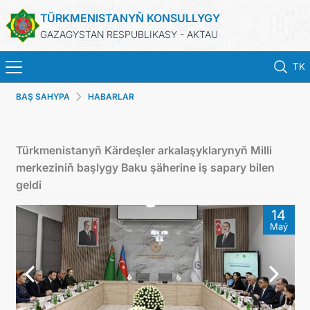
TÜRKMENISTANYŇ KONSULLYGY
GAZAGYSTAN RESPUBLIKASY - AKTAU
TK
BAŞ SAHYPA
HABARLAR
BAŞ SAHYPA
HABARLAR
Türkmenistanyň Kärdeşler arkalaşyklarynyň Milli
merkeziniň başlygy Baku şäherine iş sapary bilen
TÜRKMENISTAN
geldi
14
KONSULLYK HYZMATLARY
Maý
DIM
KABUL EDILIŞIK