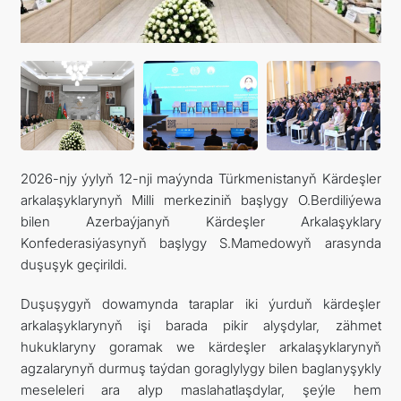
ARAGATNAŞYK
RESMINAMALAR
DYNÇ ALYŞ, BAÝRAMÇYLYK WE HATYRA GÜNLERI
2026-njy ýylyň 12-nji maýynda Türkmenistanyň Kärdeşler
arkalaşyklarynyň Milli merkeziniň başlygy O.Berdiliýewa
bilen Azerbaýjanyň Kärdeşler Arkalaşyklary
Konfederasiýasynyň başlygy S.Mamedowyň arasynda
duşuşyk geçirildi.
Duşuşygyň dowamynda taraplar iki ýurduň kärdeşler
arkalaşyklarynyň işi barada pikir alyşdylar, zähmet
hukuklaryny goramak we kärdeşler arkalaşyklarynyň
agzalarynyň durmuş taýdan goraglylygy bilen baglanyşykly
meseleleri ara alyp maslahatlaşdylar, şeýle hem