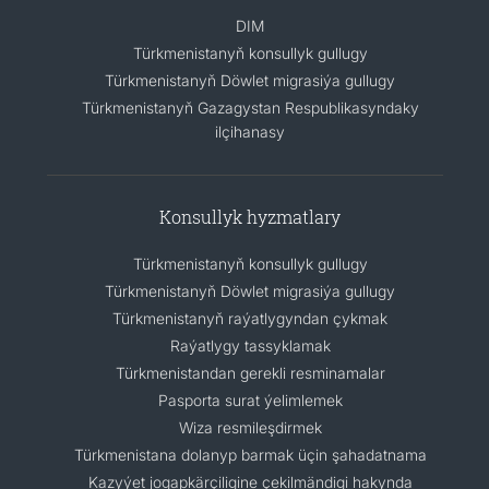
DIM
Türkmenistanyň konsullyk gullugy
Türkmenistanyň Döwlet migrasiýa gullugy
Türkmenistanyň Gazagystan Respublikasyndaky
ilçihanasy
Konsullyk hyzmatlary
Türkmenistanyň konsullyk gullugy
Türkmenistanyň Döwlet migrasiýa gullugy
Türkmenistanyň raýatlygyndan çykmak
Raýatlygy tassyklamak
Türkmenistandan gerekli resminamalar
Pasporta surat ýelimlemek
Wiza resmileşdirmek
Türkmenistana dolanyp barmak üçin şahadatnama
Kazyýet jogapkärçiligine çekilmändigi hakynda