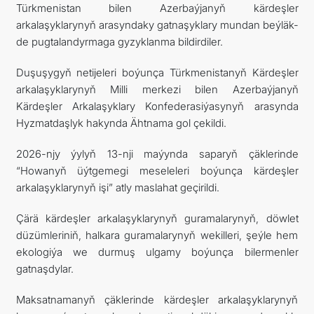
Türkmenistan bilen Azerbaýjanyň kärdeşler
arkalaşyklarynyň arasyndaky gatnaşyklary mundan beýläk-
de pugtalandyrmaga gyzyklanma bildirdiler.
Duşuşygyň netijeleri boýunça Türkmenistanyň Kärdeşler
arkalaşyklarynyň Milli merkezi bilen Azerbaýjanyň
Kärdeşler Arkalaşyklary Konfederasiýasynyň arasynda
Hyzmatdaşlyk hakynda Ähtnama gol çekildi.
2026-njy ýylyň 13-nji maýynda saparyň çäklerinde
“Howanyň üýtgemegi meseleleri boýunça kärdeşler
arkalaşyklarynyň işi” atly maslahat geçirildi.
Çärä kärdeşler arkalaşyklarynyň guramalarynyň, döwlet
düzümleriniň, halkara guramalarynyň wekilleri, şeýle hem
ekologiýa we durmuş ulgamy boýunça bilermenler
gatnaşdylar.
Maksatnamanyň çäklerinde kärdeşler arkalaşyklarynyň