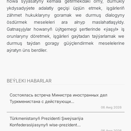
howa syýasatyny kemala getirmekdäki orny, durnukly
ykdysadyýete adalatly geçişi üpjün etmek, işgärleriň
zähmet hukuklaryny goramak we durmuş dialogyny
ösdürmek meseleleri ara alnyp maslahatlaşyldy.
Gatnaşyjylar howanyň üýtgemegi şertlerinde «ýaşyl» iş
orunlaryny döretmek, işgärleri gaýtadan taýýarlamak we
durmuş taýdan goragy güýçlendirmek meselelerine
aýratyn üns berdiler.
BEÝLEKI HABARLAR
Состоялась встреча Министра иностранных дел
Туркменистана с действующи...
06 Awg 2026
Türkmenistanyň Prezidenti Şweýsariýa
Konfederasiýasynyň wise-prezident...
06 Awg 2026