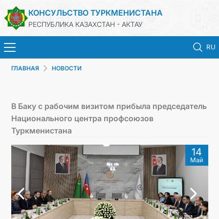
КОНСУЛЬСТВО ТУРКМЕНИСТАНА
РЕСПУБЛИКА КАЗАХСТАН - АКТАУ
RU
ГЛАВНАЯ
НОВОСТИ
ГЛАВНАЯ
НОВОСТИ
В Баку с рабочим визитом прибыла председатель
Национального центра профсоюзов
ТУРКМЕНИСТАН
Туркменистана
14
КОНСУЛЬСКИЕ УСЛУГИ
Май
МИД
ЗАПИСЬ НА ПРИЕМ