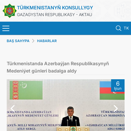
TÜRKMENISTANYŇ KONSULLYGY
GAZAGYSTAN RESPUBLIKASY - AKTAU
TK
BAŞ SAHYPA
HABARLAR
BAŞ SAHYPA
HABARLAR
Türkmenistanda Azerbaýjan Respublikasynyň
Medeniýet günleri badalga aldy
TÜRKMENISTAN
6
Iýun
KONSULLYK HYZMATLARY
DIM
KABUL EDILIŞIK