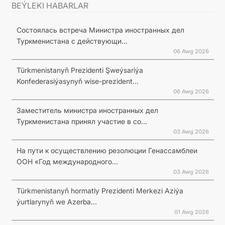
BEÝLEKI HABARLAR
Состоялась встреча Министра иностранных дел
Туркменистана с действующи...
06 Awg 2026
Türkmenistanyň Prezidenti Şweýsariýa
Konfederasiýasynyň wise-prezident...
06 Awg 2026
Заместитель министра иностранных дел
Туркменистана принял участие в со...
03 Awg 2026
На пути к осуществлению резолюции Генассамблеи
ООН «Год международного...
03 Awg 2026
Türkmenistanyň hormatly Prezidenti Merkezi Aziýa
ýurtlarynyň we Azerba...
01 Awg 2026