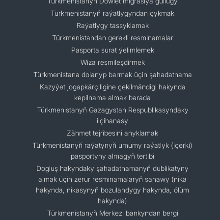
Türkmenistanyň Döwlet migrasiýa gullugy
Türkmenistanyň raýatlygyndan çykmak
Raýatlygy tassyklamak
Türkmenistandan gerekli resminamalar
Pasporta surat ýelimlemek
Wiza resmileşdirmek
Türkmenistana dolanyp barmak üçin şahadatnama
Kazyýet jogapkärçiligine çekilmändigi hakynda
kepilnama almak barada
Türkmenistanyň Gazagystan Respublikasyndaky
ilçihanasy
Zähmet tejribesini anyklamak
Türkmenistanyň raýatynyň umumy raýatlyk (içerki)
pasportyny almagyň tertibi
Dogluş hakyndaky şahadatnamanyň dublikatyny
almak üçin zerur resminamalaryň sanawy (nika
hakynda, nikasynyň bozulandygy hakynda, ölüm
hakynda)
Türkmenistanyň Merkezi bankyndan bergi