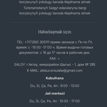
borçlarynyň ýokdugy barada Kepilnama almak
Türkmenistanyň Salgyt edaralaryna bergi
borçlarynyň ýokdugy barada Kepilnama almak
Habarlaşmak üçin
TEL: +7(7292) 305111 прием звонков с Пн по Пт,
время: с -15:00 -17:00 ч. Время выдачи готовых
документов: с 16 до 17 часов в рабочие дни.
FAX: =
SALGY: г.Актау, микрорайон Шыгыс - 1, дом № 285
E-MAIL: aktauconsulate@gmail.com
Kabulhana
Du, Si, Ça, Pe, An : 9:00 - 13:00
Jaň merkezi
Du, Si, Ça, Pe, An : 15:00 - 17:00