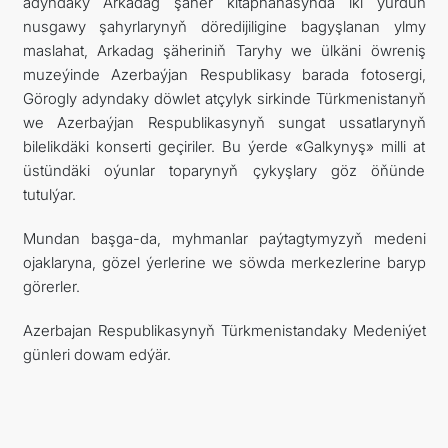
adyndaky Arkadag şäher kitaphanasynda iki ýurduň
nusgawy şahyrlarynyň döredijiligine bagyşlanan ylmy
maslahat, Arkadag şäheriniň Taryhy we ülkäni öwreniş
muzeýinde Azerbaýjan Respublikasy barada fotosergi,
Görogly adyndaky döwlet atçylyk sirkinde Türkmenistanyň
we Azerbaýjan Respublikasynyň sungat ussatlarynyň
bilelikdäki konserti geçiriler. Bu ýerde «Galkynyş» milli at
üstündäki oýunlar toparynyň çykyşlary göz öňünde
tutulýar.
Mundan başga-da, myhmanlar paýtagtymyzyň medeni
ojaklaryna, gözel ýerlerine we söwda merkezlerine baryp
görerler.
Azerbajan Respublikasynyň Türkmenistandaky Medeniýet
günleri dowam edýär.