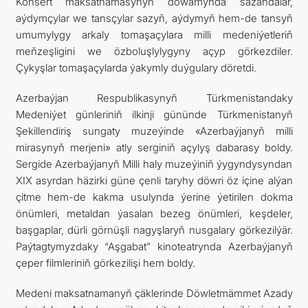
Konsert maksatnamasynyň dowamynda sazandalar,
aýdymçylar we tansçylar sazyň, aýdymyň hem-de tansyň
umumylygy arkaly tomaşaçylara milli medeniýetleriň
meňzeşligini we özboluşlylygyny açyp görkezdiler.
Çykyşlar tomaşaçylarda ýakymly duýgulary döretdi.
Azerbaýjan Respublikasynyň Türkmenistandaky
Medeniýet günleriniň ilkinji gününde Türkmenistanyň
Şekillendiriş sungaty muzeýinde «Azerbaýjanyň milli
mirasynyň merjeni» atly serginiň açylyş dabarasy boldy.
Sergide Azerbaýjanyň Milli haly muzeýiniň ýygyndysyndan
XIX asyrdan häzirki güne çenli taryhy döwri öz içine alýan
çitme hem-de kakma usulynda ýerine ýetirilen dokma
önümleri, metaldan ýasalan bezeg önümleri, keşdeler,
başgaplar, dürli görnüşli nagyşlaryň nusgalary görkezilýär.
Paýtagtymyzdaky “Aşgabat” kinoteatrynda Azerbaýjanyň
çeper filmleriniň görkezilişi hem boldy.
Medeni maksatnamanyň çäklerinde Döwletmämmet Azady