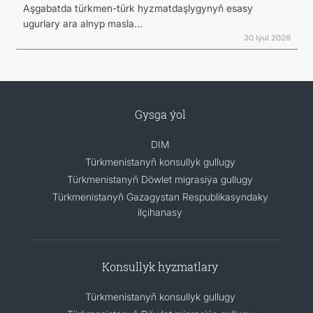
Aşgabatda türkmen-türk hyzmatdaşlygynyň esasy
ugurlary ara alnyp masla...
30 Iýul 2026
Gysga ýol
DIM
Türkmenistanyň konsullyk gullugy
Türkmenistanyň Döwlet migrasiýa gullugy
Türkmenistanyň Gazagystan Respublikasyndaky
ilçihanasy
Konsullyk hyzmatlary
Türkmenistanyň konsullyk gullugy