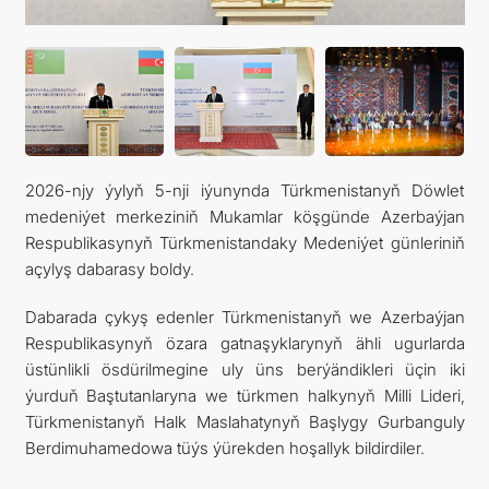
ARAGATNAŞYK
RESMINAMALAR
DYNÇ ALYŞ, BAÝRAMÇYLYK WE HATYRA GÜNLERI
2026-njy ýylyň 5-nji iýunynda Türkmenistanyň Döwlet
medeniýet merkeziniň Mukamlar köşgünde Azerbaýjan
Respublikasynyň Türkmenistandaky Medeniýet günleriniň
açylyş dabarasy boldy.
Dabarada çykyş edenler Türkmenistanyň we Azerbaýjan
Respublikasynyň özara gatnaşyklarynyň ähli ugurlarda
üstünlikli ösdürilmegine uly üns berýändikleri üçin iki
ýurduň Baştutanlaryna we türkmen halkynyň Milli Lideri,
Türkmenistanyň Halk Maslahatynyň Başlygy Gurbanguly
Berdimuhamedowa tüýs ýürekden hoşallyk bildirdiler.