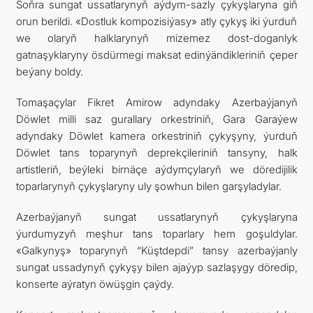
Soňra sungat ussatlarynyň aýdym-sazly çykyşlaryna giň
orun berildi. «Dostluk kompozisiýasy» atly çykyş iki ýurduň
we olaryň halklarynyň mizemez dost-doganlyk
gatnaşyklaryny ösdürmegi maksat edinýändikleriniň çeper
beýany boldy.
Tomaşaçylar Fikret Amirow adyndaky Azerbaýjanyň
Döwlet milli saz gurallary orkestriniň, Gara Garaýew
adyndaky Döwlet kamera orkestriniň çykyşyny, ýurduň
Döwlet tans toparynyň deprekçileriniň tansyny, halk
artistleriň, beýleki birnäçe aýdymçylaryň we döredijilik
toparlarynyň çykyşlaryny uly şowhun bilen garşyladylar.
Azerbaýjanyň sungat ussatlarynyň çykyşlaryna
ýurdumyzyň meşhur tans toparlary hem goşuldylar.
«Galkynyş» toparynyň “Küştdepdi” tansy azerbaýjanly
sungat ussadynyň çykyşy bilen ajaýyp sazlaşygy döredip,
konserte aýratyn öwüşgin çaýdy.