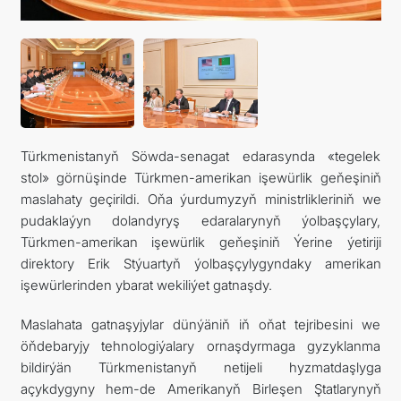
ARAGATNAŞYK
RESMINAMALAR
DYNÇ ALYŞ, BAÝRAMÇYLYK WE HATYRA GÜNLERI
Türkmenistanyň Söwda-senagat edarasynda «tegelek
stol» görnüşinde Türkmen-amerikan işewürlik geňeşiniň
maslahaty geçirildi. Oňa ýurdumyzyň ministrlikleriniň we
pudaklaýyn dolandyryş edaralarynyň ýolbaşçylary,
Türkmen-amerikan işewürlik geňeşiniň Ýerine ýetiriji
direktory Erik Stýuartyň ýolbaşçylygyndaky amerikan
işewürlerinden ybarat wekiliýet gatnaşdy.
Maslahata gatnaşyjylar dünýäniň iň oňat tejribesini we
öňdebaryjy tehnologiýalary ornaşdyrmaga gyzyklanma
bildirýän Türkmenistanyň netijeli hyzmatdaşlyga
açykdygyny hem-de Amerikanyň Birleşen Ştatlarynyň