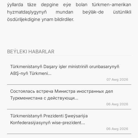
ýyllarda täze depgine eýe bolan türkmen-amerikan
hyzmatdaşlygynyň mundan beýläk-de üstünlikli
ösdüriljekdigine ynam bildirdiler.
BEÝLEKI HABARLAR
Türkmenistanyň Daşary işler ministriniň orunbasarynyň
ABŞ-nyň Türkmeni...
07 Awg 2026
Состоялась встреча Министра иностранных дел
Туркменистана с действующи...
06 Awg 2026
Türkmenistanyň Prezidenti Şweýsariýa
Konfederasiýasynyň wise-prezident...
06 Awg 2026