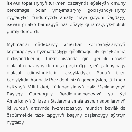
işewür toparlarynyň türkmen bazarynda eýeleýän ornuny
berkitmäge bolan ymtylmalaryny goldaýandyklaryny
nygtadylar. Ýurdumyzda amatly maýa goýum ýagdaýy,
işewürligi alyp barmagyň has oňaýly guramaçylyk-hukuk
guraly döredildi.
Myhmanlar öňdebaryjy amerikan kompaniýalarynyň
köptaraplaýyn hyzmatdaşlygy giňeltmäge uly gyzyklanma
bildirýändiklerini, Türkmenistanda giň gerimli döwlet
maksatnamalaryny durmuşa geçirmäge işjeň gatnaşmagy
maksat edinýändiklerini tassykladylar. Şunuň bilen
baglylykda, hormatly Prezidentimiziň geçen ýylda, türkmen
halkynyň Milli Lideri, Türkmenistanyň Halk Maslahatynyň
Başlygy Gurbanguly Berdimuhamedowyň şu ýyl
Amerikanyň Birleşen Ştatlaryna amala aşyran saparlarynyň
iki ýurduň arasynda hyzmatdaşlygy mundan beýläk-de
ösdürmekde täze tapgyryň başyny başlandygy aýratyn
nygtaldy.