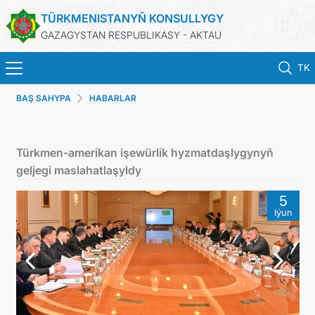
TÜRKMENISTANYŇ KONSULLYGY
GAZAGYSTAN RESPUBLIKASY - AKTAU
TK
BAŞ SAHYPA
HABARLAR
BAŞ SAHYPA
HABARLAR
Türkmen-amerikan işewürlik hyzmatdaşlygynyň
geljegi maslahatlaşyldy
TÜRKMENISTAN
5
Iýun
KONSULLYK HYZMATLARY
DIM
KABUL EDILIŞIK