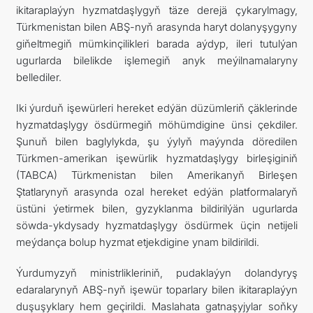
ikitaraplaýyn hyzmatdaşlygyň täze derejä çykarylmagy,
Türkmenistan bilen ABŞ-nyň arasynda haryt dolanyşygyny
giňeltmegiň mümkinçilikleri barada aýdyp, ileri tutulýan
ugurlarda bilelikde işlemegiň anyk meýilnamalaryny
bellediler.
Iki ýurduň işewürleri hereket edýän düzümleriň çäklerinde
hyzmatdaşlygy ösdürmegiň möhümdigine ünsi çekdiler.
Şunuň bilen baglylykda, şu ýylyň maýynda döredilen
Türkmen-amerikan işewürlik hyzmatdaşlygy birleşiginiň
(TABCA) Türkmenistan bilen Amerikanyň Birleşen
Ştatlarynyň arasynda ozal hereket edýän platformalaryň
üstüni ýetirmek bilen, gyzyklanma bildirilýän ugurlarda
söwda-ykdysady hyzmatdaşlygy ösdürmek üçin netijeli
meýdança bolup hyzmat etjekdigine ynam bildirildi.
Ýurdumyzyň ministrlikleriniň, pudaklaýyn dolandyryş
edaralarynyň ABŞ-nyň işewür toparlary bilen ikitaraplaýyn
duşuşyklary hem geçirildi. Maslahata gatnaşyjylar soňky