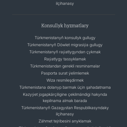
ilçihanasy
Konsullyk hyzmatlary
Türkmenistanyň konsullyk gullugy
Türkmenistanyň Döwlet migrasiýa gullugy
Türkmenistanyň raýatlygyndan çykmak
Raýatlygy tassyklamak
Türkmenistandan gerekli resminamalar
Pasporta surat ýelimlemek
Wiza resmileşdirmek
Türkmenistana dolanyp barmak üçin şahadatnama
Kazyýet jogapkärçiligine çekilmändigi hakynda
kepilnama almak barada
Türkmenistanyň Gazagystan Respublikasyndaky
ilçihanasy
Zähmet tejribesini anyklamak