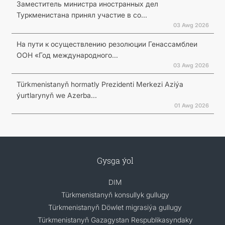
Заместитель министра иностранных дел
Туркменистана принял участие в со...
03 Awg 2026
На пути к осуществлению резолюции Генассамблеи
ООН «Год международного...
03 Awg 2026
Türkmenistanyň hormatly Prezidenti Merkezi Aziýa
ýurtlarynyň we Azerba...
01 Awg 2026
Gysga ýol
DIM
Türkmenistanyň konsullyk gullugy
Türkmenistanyň Döwlet migrasiýa gullugy
Türkmenistanyň Gazagystan Respublikasyndaky