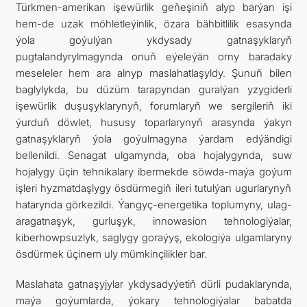
Türkmen-amerikan işewürlik geňeşiniň alyp barýan işi
hem-de uzak möhletleýinlik, özara bähbitlilik esasynda
ýola goýulýan ykdysady gatnaşyklaryň
pugtalandyrylmagynda onuň eýeleýän orny baradaky
meseleler hem ara alnyp maslahatlaşyldy. Şunuň bilen
baglylykda, bu düzüm tarapyndan guralýan yzygiderli
işewürlik duşuşyklarynyň, forumlaryň we sergileriň iki
ýurduň döwlet, hususy toparlarynyň arasynda ýakyn
gatnaşyklaryň ýola goýulmagyna ýardam edýändigi
bellenildi. Senagat ulgamynda, oba hojalygynda, suw
hojalygy üçin tehnikalary ibermekde söwda-maýa goýum
işleri hyzmatdaşlygy ösdürmegiň ileri tutulýan ugurlarynyň
hatarynda görkezildi. Ýangyç-energetika toplumyny, ulag-
aragatnaşyk, gurluşyk, innowasion tehnologiýalar,
kiberhowpsuzlyk, saglygy goraýyş, ekologiýa ulgamlaryny
ösdürmek üçinem uly mümkinçilikler bar.
Maslahata gatnaşyjylar ykdysadyýetiň dürli pudaklarynda,
maýa goýumlarda, ýokary tehnologiýalar babatda