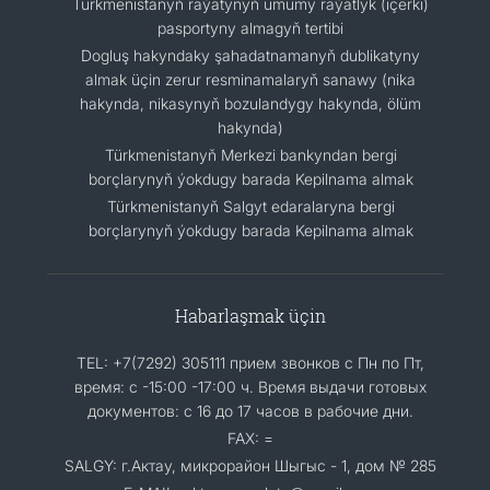
Türkmenistanyň raýatynyň umumy raýatlyk (içerki)
pasportyny almagyň tertibi
Dogluş hakyndaky şahadatnamanyň dublikatyny
almak üçin zerur resminamalaryň sanawy (nika
hakynda, nikasynyň bozulandygy hakynda, ölüm
hakynda)
Türkmenistanyň Merkezi bankyndan bergi
borçlarynyň ýokdugy barada Kepilnama almak
Türkmenistanyň Salgyt edaralaryna bergi
borçlarynyň ýokdugy barada Kepilnama almak
Habarlaşmak üçin
TEL: +7(7292) 305111 прием звонков с Пн по Пт,
время: с -15:00 -17:00 ч. Время выдачи готовых
документов: с 16 до 17 часов в рабочие дни.
FAX: =
SALGY: г.Актау, микрорайон Шыгыс - 1, дом № 285