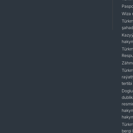
Paspo
Wiza 
Türkm
şaha
Kazyý
hakyn
Türkm
Respu
Zähme
Türkm
raýat
tertibi
Doglu
dubli
resmi
hakyn
hakyn
Türkm
bergi