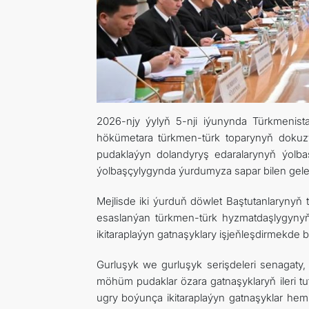
2026-njy ýylyň 5-nji iýunynda Türkmeni
hökümetara türkmen-türk toparynyň dokuzynj
pudaklaýyn dolandyryş edaralarynyň ýolba
ýolbaşçylygynda ýurdumyza sapar bilen gelen 
Mejlisde iki ýurduň döwlet Baştutanlarynyň 
esaslanýan türkmen-türk hyzmatdaşlygynyň yz
ikitaraplaýyn gatnaşyklary işjeňleşdirmekde b
Gurluşyk we gurluşyk serişdeleri senagaty, 
möhüm pudaklar özara gatnaşyklaryň ileri tut
ugry boýunça ikitaraplaýyn gatnaşyklar hem 