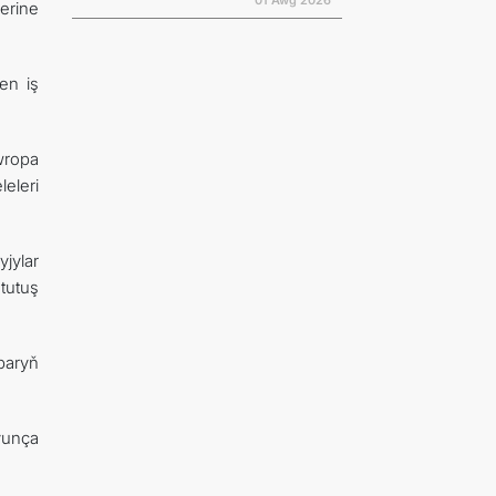
01 Awg 2026
erine
en iş
wropa
eleri
jylar
tutuş
paryň
ýunça