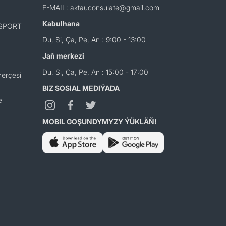
E-MAIL: aktauconsulate@gmail.com
Kabulhana
SPORT
Du, Si, Ça, Pe, An : 9:00 - 13:00
Jaň merkezi
Du, Si, Ça, Pe, An : 15:00 - 17:00
erçesi
BIZ SOSIAL MEDIÝADA
e
MOBIL GOŞUNDYMYZY ÝÜKLÄŇ!