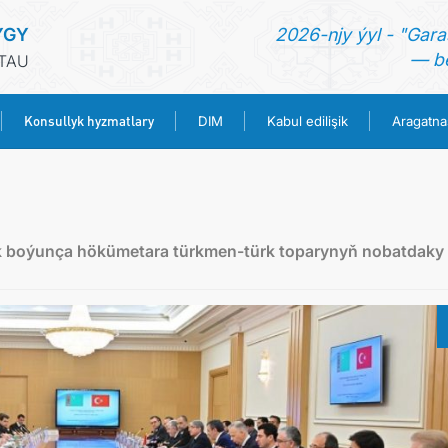
YGY
2026-njy ýyl - "Gara
— be
TAU
Konsullyk hyzmatlary
DIM
Kabul edilişik
Aragatna
BAŞ SAHYPA
HABARLAR
 boýunça hökümetara türkmen-türk toparynyň nobatdaky
TÜRKMENISTAN
KONSULLYK HYZMATLARY
DIM
KABUL EDILIŞIK