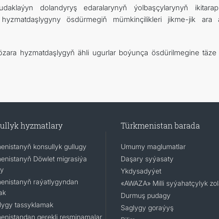
pudaklaýyn dolandyryş edaralarynyň ýolbaşçylarynyň ikitarap
 hyzmatdaşlygyny ösdürmegiň mümkinçilikleri jikme-jik ara 
 özara hyzmatdaşlygyň ähli ugurlar boýunça ösdürilmegine täze i
ullyk hyzmatlary
Türkmenistan barada
enistanyň konsullyk gullugy
Umumy maglumatlar
enistanyň Döwlet migrasiýa
Daşary syýasaty
gy
Ykdysadyýet
enistanyň raýatlygyndan
«AWAZA» Milli syýahatçylyk zo
ak
Durmuş pudagy
lygy tassyklamak
Saglygy goraýyş
enistandan gerekli resminamalar