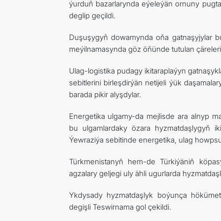
ýurduň bazarlarynda eýeleýän ornuny pugtal
deglip geçildi.
Duşuşygyň dowamynda oňa gatnaşyjylar bu t
meýilnamasynda göz öňünde tutulan çäreleriň 
Ulag-logistika pudagy ikitaraplaýyn gatnaşyk
sebitlerini birleşdirýän netijeli ýük daşam
barada pikir alyşdylar.
Energetika ulgamy-da mejlisde ara alnyp mas
bu ulgamlardaky özara hyzmatdaşlygyň iki
Ýewraziýa sebitinde energetika, ulag howpsuz
Türkmenistanyň hem-de Türkiýäniň köpasyr
agzalary geljegi uly ähli ugurlarda hyzmatdaş
Ykdysady hyzmatdaşlyk boýunça hökümetara
degişli Teswirnama gol çekildi.