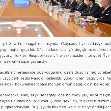
ARAGATNAŞYK
RESMINAMALAR
DYNÇ ALYŞ, BAÝRAMÇYLYK WE HATYRA GÜNLERI
stanyň Söwda-senagat edarasynda Ykdysady hyzmatdaşlyk bo
y mejlisi geçirildi. Oňa Türkmenistanyň degişli ministrliklerin
şçylary, Türkiýe Respublikasynyň wise-prezidenti Jewdet Ýyl
wekilçilikli topar gatnaşdy.
tagallalary netijesinde dost-doganlyk, özara düşünişmek ýörelgel
ygiderli ösdürilýändigi bellenildi. Şunuň bilen baglylykda, tar
ilelikdäki hökümetara topara möhüm ornuň degişlidigini bellediler.
energetika, ulag, azyk senagaty, oba hojalygy ýaly iki ýurt üçi
ulýan ugurlary bolup durýar. Şunda işewürlik, telekeçilik düzüml
pugtalandyrylýar. Duşuşykda türkmen we türk haryt öndürijilerini