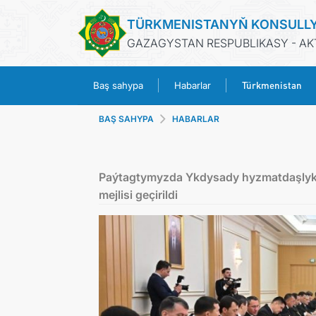
TÜRKMENISTANYŇ KONSULL
GAZAGYSTAN RESPUBLIKASY - AK
Türkmenistan
Baş sahypa
Habarlar
BAŞ SAHYPA
HABARLAR
Paýtagtymyzda Ykdysady hyzmatdaşlyk
mejlisi geçirildi