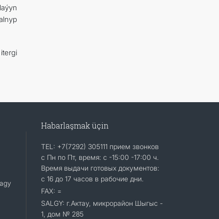
laýyn
alnyp
tergi
Habarlaşmak üçin
TEL: +7(7292) 305111 прием звонков
с Пн по Пт, время: с -15:00 -17:00 ч.
Время выдачи готовых документов:
с 16 до 17 часов в рабочие дни.
lagy
FAX: =
SALGY: г.Актау, микрорайон Шыгыс -
1, дом № 285