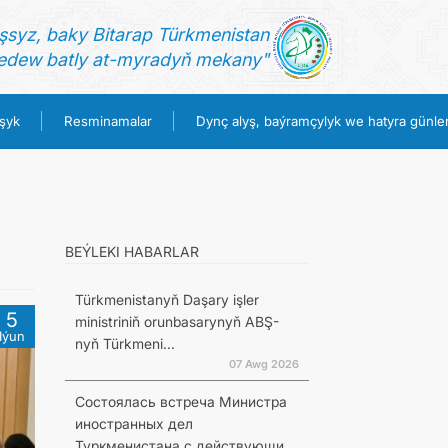
şsyz, baky Bitarap Türkmenistan
dew batly at-myradyň mekany"
şyk
Resminamalar
Dynç alyş, baýramçylyk we hatyra günler
BEÝLEKI HABARLAR
Türkmenistanyň Daşary işler
5
ministriniň orunbasarynyň ABŞ-
Iýun
nyň Türkmeni...
07 Awg 2026
Состоялась встреча Министра
иностранных дел
Туркменистана с действующи...