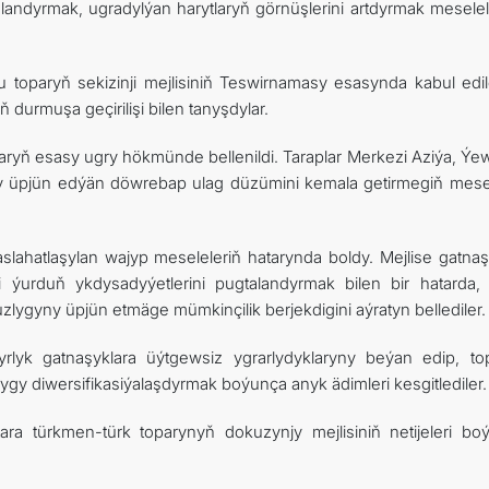
andyrmak, ugradylýan harytlaryň görnüşlerini artdyrmak meselel
oparyň sekizinji mejlisiniň Teswirnamasy esasynda kabul edil
durmuşa geçirilişi bilen tanyşdylar.
laryň esasy ugry hökmünde bellenildi. Taraplar Merkezi Aziýa, Ýe
alary üpjün edýän döwrebap ulag düzümini kemala getirmegiň mesel
lahatlaşylan wajyp meseleleriň hatarynda boldy. Mejlise gatnaşy
 ýurduň ykdysadyýetlerini pugtalandyrmak bilen bir hatarda, 
lygyny üpjün etmäge mümkinçilik berjekdigini aýratyn bellediler.
lyk gatnaşyklara üýtgewsiz ygrarlydyklaryny beýan edip, to
lygy diwersifikasiýalaşdyrmak boýunça anyk ädimleri kesgitlediler.
 türkmen-türk toparynyň dokuzynjy mejlisiniň netijeleri bo