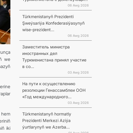
06 Awg 2026
Türkmenistanyň Prezidenti
Şweýsariýa Konfederasiýasynyň
wise-prezident...
06 Awg 2026
Заместитель министра
ýunça
иностранных дел
iň we
Туркменистана принял участие
mazyň
в со...
03 Awg 2026
На пути к осуществлению
erine
резолюции Генассамблеи ООН
aplar
«Год международного...
03 Awg 2026
n hem
Türkmenistanyň hormatly
Prezidenti Merkezi Aziýa
eriniň
ýurtlarynyň we Azerba...
ň iki