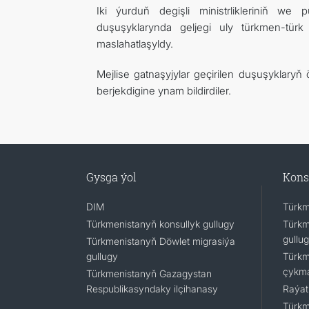
Iki ýurduň degişli ministrlikleriniň we 
duşuşyklarynda geljegi uly türkmen-türk
maslahatlaşyldy.
Mejlise gatnaşyjylar geçirilen duşuşyklaryň
berjekdigine ynam bildirdiler.
Gysga ýol
Kons
DIM
Türkm
Türkmenistanyň konsullyk gullugy
Türkm
gullu
Türkmenistanyň Döwlet migrasiýa
gullugy
Türkm
çykm
Türkmenistanyň Gazagystan
Respublikasyndaky ilçihanasy
Raýat
Türkm