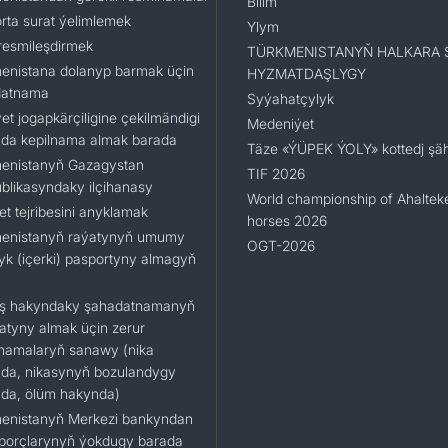
Bilim
rta surat ýelimlemek
Ylym
resmileşdirmek
TÜRKMENISTANYŇ HALKARA 
enistana dolanyp barmak üçin
HYZMATDAŞLYGY
datnama
Syýahatçylyk
et jogapkärçiligine çekilmändigi
Medeniýet
da kepilnama almak barada
Täze «ÝÜPEK ÝOLY» kottedj şäh
enistanyň Gazagystan
TIF 2026
blikasyndaky ilçihanasy
World championship of Ahaltek
t tejribesini anyklamak
horses 2026
enistanyň raýatynyň umumy
OGT-2026
lyk (içerki) pasportyny almagyň
ş hakyndaky şahadatnamanyň
katyny almak üçin zerur
namalaryň sanawy (nika
da, nikasynyň bozulandygy
da, ölüm hakynda)
enistanyň Merkezi bankyndan
 borçlarynyň ýokdugy barada