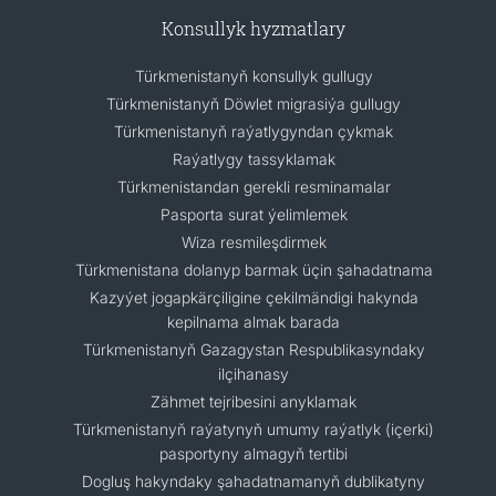
Konsullyk hyzmatlary
Türkmenistanyň konsullyk gullugy
Türkmenistanyň Döwlet migrasiýa gullugy
Türkmenistanyň raýatlygyndan çykmak
Raýatlygy tassyklamak
Türkmenistandan gerekli resminamalar
Pasporta surat ýelimlemek
Wiza resmileşdirmek
Türkmenistana dolanyp barmak üçin şahadatnama
Kazyýet jogapkärçiligine çekilmändigi hakynda
kepilnama almak barada
Türkmenistanyň Gazagystan Respublikasyndaky
ilçihanasy
Zähmet tejribesini anyklamak
Türkmenistanyň raýatynyň umumy raýatlyk (içerki)
pasportyny almagyň tertibi
Dogluş hakyndaky şahadatnamanyň dublikatyny