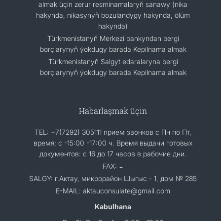
almak üçin zerur resminamalaryň sanawy (nika
hakynda, nikasynyň bozulandygy hakynda, ölüm
hakynda)
Türkmenistanyň Merkezi bankyndan bergi
borçlarynyň ýokdugy barada Kepilnama almak
Türkmenistanyň Salgyt edaralaryna bergi
borçlarynyň ýokdugy barada Kepilnama almak
Habarlaşmak üçin
TEL: +7(7292) 305111 прием звонков с Пн по Пт,
время: с -15:00 -17:00 ч. Время выдачи готовых
документов: с 16 до 17 часов в рабочие дни.
FAX: =
SALGY: г.Актау, микрорайон Шыгыс - 1, дом № 285
E-MAIL: aktauconsulate@gmail.com
Kabulhana