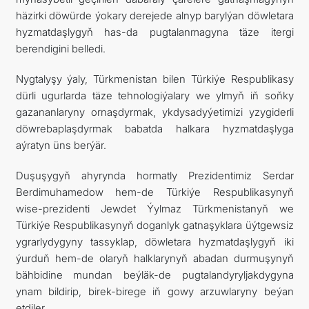
häzirki döwürde ýokary derejede alnyp barylýan döwletara
hyzmatdaşlygyň has-da pugtalanmagyna täze itergi
berendigini belledi.
Nygtalyşy ýaly, Türkmenistan bilen Türkiýe Respublikasy
dürli ugurlarda täze tehnologiýalary we ylmyň iň soňky
gazananlaryny ornaşdyrmak, ykdysadyýetimizi yzygiderli
döwrebaplaşdyrmak babatda halkara hyzmatdaşlyga
aýratyn üns berýär.
Duşuşygyň ahyrynda hormatly Prezidentimiz Serdar
Berdimuhamedow hem-de Türkiýe Respublikasynyň
wise-prezidenti Jewdet Ýylmaz Türkmenistanyň we
Türkiýe Respublikasynyň doganlyk gatnaşyklara üýtgewsiz
ygrarlydygyny tassyklap, döwletara hyzmatdaşlygyň iki
ýurduň hem-de olaryň halklarynyň abadan durmuşynyň
bähbidine mundan beýläk-de pugtalandyryljakdygyna
ynam bildirip, birek-birege iň gowy arzuwlaryny beýan
etdiler.