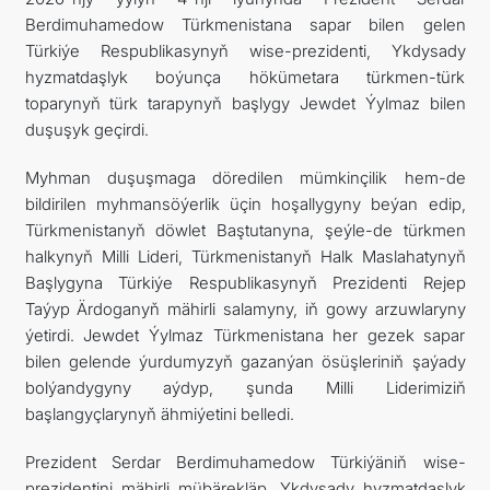
Berdimuhamedow Türkmenistana sapar bilen gelen
ARAGATNAŞYK
Türkiýe Respublikasynyň wise-prezidenti, Ykdysady
hyzmatdaşlyk boýunça hökümetara türkmen-türk
RESMINAMALAR
toparynyň türk tarapynyň başlygy Jewdet Ýylmaz bilen
duşuşyk geçirdi.
DYNÇ ALYŞ, BAÝRAMÇYLYK WE HATYRA GÜNLERI
Myhman duşuşmaga döredilen mümkinçilik hem-de
bildirilen myhmansöýerlik üçin hoşallygyny beýan edip,
Türkmenistanyň döwlet Baştutanyna, şeýle-de türkmen
halkynyň Milli Lideri, Türkmenistanyň Halk Maslahatynyň
Başlygyna Türkiýe Respublikasynyň Prezidenti Rejep
Taýyp Ärdoganyň mähirli salamyny, iň gowy arzuwlaryny
ýetirdi. Jewdet Ýylmaz Türkmenistana her gezek sapar
bilen gelende ýurdumyzyň gazanýan ösüşleriniň şaýady
bolýandygyny aýdyp, şunda Milli Liderimiziň
başlangyçlarynyň ähmiýetini belledi.
Prezident Serdar Berdimuhamedow Türkiýäniň wise-
prezidentini mähirli mübärekläp, Ykdysady hyzmatdaşlyk