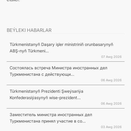
BEÝLEKI HABARLAR
Türkmenistanyň Daşary işler ministriniň orunbasarynyň
ABŞ-nyň Türkmeni...
07 Awg 2026
Состоялась встреча Министра иностранных дел
Туркменистана с действующи...
06 Awg 2026
Türkmenistanyň Prezidenti Şweýsariýa
Konfederasiýasynyň wise-prezident...
06 Awg 2026
Заместитель министра иностранных дел
Туркменистана принял участие в со...
03 Awg 2026