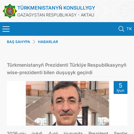
TÜRKMENISTANYŇ KONSULLYGY
GAZAGYSTAN RESPUBLIKASY - AKTAU
TK
BAŞ SAHYPA
HABARLAR
BAŞ SAHYPA
HABARLAR
Türkmenistanyň Prezidenti Türkiýe Respublikasynyň
wise-prezidenti bilen duşuşyk geçirdi
TÜRKMENISTAN
5
Iýun
KONSULLYK HYZMATLARY
DIM
KABUL EDILIŞIK
2026-njy ýylyň 4-nji iýunynda Prezident Serdar