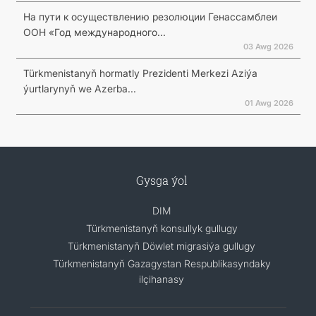
На пути к осуществлению резолюции Генассамблеи
ООН «Год международного...
03 Awg 2026
Türkmenistanyň hormatly Prezidenti Merkezi Aziýa
ýurtlarynyň we Azerba...
01 Awg 2026
Gysga ýol
DIM
Türkmenistanyň konsullyk gullugy
Türkmenistanyň Döwlet migrasiýa gullugy
Türkmenistanyň Gazagystan Respublikasyndaky
ilçihanasy