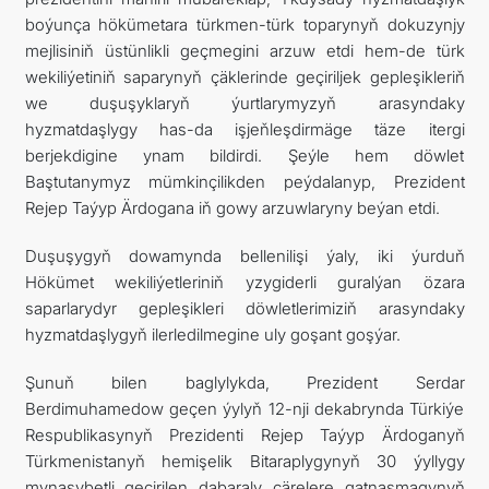
boýunça hökümetara türkmen-türk toparynyň dokuzynjy
mejlisiniň üstünlikli geçmegini arzuw etdi hem-de türk
wekiliýetiniň saparynyň çäklerinde geçiriljek gepleşikleriň
we duşuşyklaryň ýurtlarymyzyň arasyndaky
hyzmatdaşlygy has-da işjeňleşdirmäge täze itergi
berjekdigine ynam bildirdi. Şeýle hem döwlet
Baştutanymyz mümkinçilikden peýdalanyp, Prezident
Rejep Taýyp Ärdogana iň gowy arzuwlaryny beýan etdi.
Duşuşygyň dowamynda bellenilişi ýaly, iki ýurduň
Hökümet wekiliýetleriniň yzygiderli guralýan özara
saparlarydyr gepleşikleri döwletlerimiziň arasyndaky
hyzmatdaşlygyň ilerledilmegine uly goşant goşýar.
Şunuň bilen baglylykda, Prezident Serdar
Berdimuhamedow geçen ýylyň 12-nji dekabrynda Türkiýe
Respublikasynyň Prezidenti Rejep Taýyp Ärdoganyň
Türkmenistanyň hemişelik Bitaraplygynyň 30 ýyllygy
mynasybetli geçirilen dabaraly çärelere gatnaşmagynyň