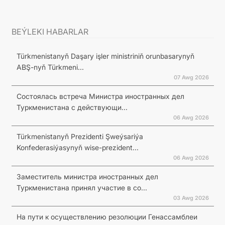
BEÝLEKI HABARLAR
Türkmenistanyň Daşary işler ministriniň orunbasarynyň
ABŞ-nyň Türkmeni...
07 Awg 2026
Состоялась встреча Министра иностранных дел
Туркменистана с действующи...
06 Awg 2026
Türkmenistanyň Prezidenti Şweýsariýa
Konfederasiýasynyň wise-prezident...
06 Awg 2026
Заместитель министра иностранных дел
Туркменистана принял участие в со...
03 Awg 2026
На пути к осуществлению резолюции Генассамблеи