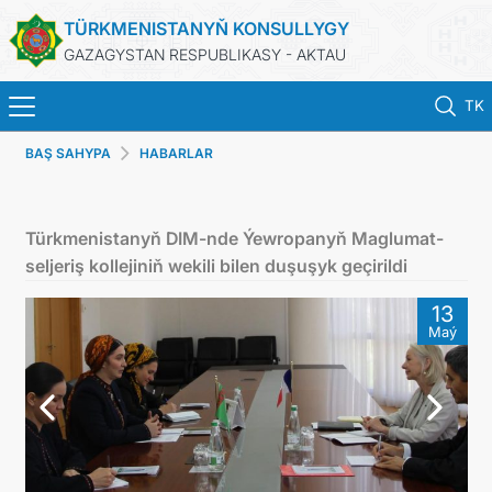
TÜRKMENISTANYŇ KONSULLYGY
GAZAGYSTAN RESPUBLIKASY - AKTAU
TK
BAŞ SAHYPA
HABARLAR
BAŞ SAHYPA
HABARLAR
Türkmenistanyň DIM-nde Ýewropanyň Maglumat-
seljeriş kollejiniň wekili bilen duşuşyk geçirildi
TÜRKMENISTAN
13
Maý
KONSULLYK HYZMATLARY
DIM
KABUL EDILIŞIK