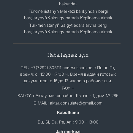
hakynda)
Türkmenistanyň Merkezi bankyndan bergi
borçlarynyň ýokdugy barada Kepilnama almak
Türkmenistanyň Salgyt edaralaryna bergi
borçlarynyň ýokdugy barada Kepilnama almak
Habarlaşmak üçin
TEL: +7(7292) 305111 прием звонков с Пн по Пт,
время: с -15:00 -17:00 ч. Время выдачи готовых
документов: с 16 до 17 часов в рабочие дни.
FAX: =
SALGY: г.Актау, микрорайон Шыгыс - 1, дом № 285
E-MAIL: aktauconsulate@gmail.com
Kabulhana
Du, Si, Ça, Pe, An : 9:00 - 13:00
Jaň merkezi