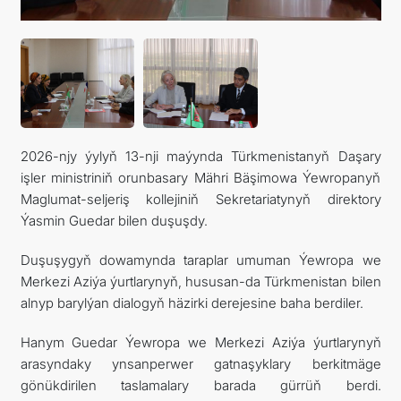
ARAGATNAŞYK
RESMINAMALAR
DYNÇ ALYŞ, BAÝRAMÇYLYK WE HATYRA GÜNLERI
2026-njy ýylyň 13-nji maýynda Türkmenistanyň Daşary
işler ministriniň orunbasary Mähri Bäşimowa Ýewropanyň
Maglumat-seljeriş kollejiniň Sekretariatynyň direktory
Ýasmin Guedar bilen duşuşdy.
Duşuşygyň dowamynda taraplar umuman Ýewropa we
Merkezi Aziýa ýurtlarynyň, hususan-da Türkmenistan bilen
alnyp barylýan dialogyň häzirki derejesine baha berdiler.
Hanym Guedar Ýewropa we Merkezi Aziýa ýurtlarynyň
arasyndaky ynsanperwer gatnaşyklary berkitmäge
gönükdirilen taslamalary barada gürrüň berdi.