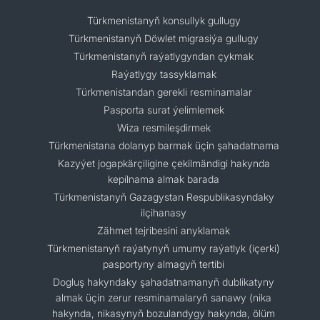
Türkmenistanyň konsullyk gullugy
Türkmenistanyň Döwlet migrasiýa gullugy
Türkmenistanyň raýatlygyndan çykmak
Raýatlygy tassyklamak
Türkmenistandan gerekli resminamalar
Pasporta surat ýelimlemek
Wiza resmileşdirmek
Türkmenistana dolanyp barmak üçin şahadatnama
Kazyýet jogapkärçiligine çekilmändigi hakynda
kepilnama almak barada
Türkmenistanyň Gazagystan Respublikasyndaky
ilçihanasy
Zähmet tejribesini anyklamak
Türkmenistanyň raýatynyň umumy raýatlyk (içerki)
pasportyny almagyň tertibi
Dogluş hakyndaky şahadatnamanyň dublikatyny
almak üçin zerur resminamalaryň sanawy (nika
hakynda, nikasynyň bozulandygy hakynda, ölüm