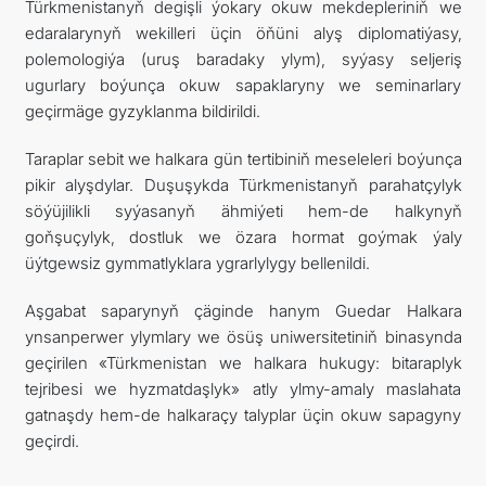
Türkmenistanyň degişli ýokary okuw mekdepleriniň we
edaralarynyň wekilleri üçin öňüni alyş diplomatiýasy,
polemologiýa (uruş baradaky ylym), syýasy seljeriş
ugurlary boýunça okuw sapaklaryny we seminarlary
geçirmäge gyzyklanma bildirildi.
Taraplar sebit we halkara gün tertibiniň meseleleri boýunça
pikir alyşdylar. Duşuşykda Türkmenistanyň parahatçylyk
söýüjilikli syýasanyň ähmiýeti hem-de halkynyň
goňşuçylyk, dostluk we özara hormat goýmak ýaly
üýtgewsiz gymmatlyklara ygrarlylygy bellenildi.
Aşgabat saparynyň çäginde hanym Guedar Halkara
ynsanperwer ylymlary we ösüş uniwersitetiniň binasynda
geçirilen «Türkmenistan we halkara hukugy: bitaraplyk
tejribesi we hyzmatdaşlyk» atly ylmy-amaly maslahata
gatnaşdy hem-de halkaraçy talyplar üçin okuw sapagyny
geçirdi.