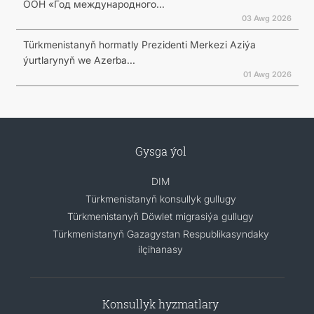
ООН «Год международного...
03 Awg 2026
Türkmenistanyň hormatly Prezidenti Merkezi Aziýa
ýurtlarynyň we Azerba...
01 Awg 2026
Gysga ýol
DIM
Türkmenistanyň konsullyk gullugy
Türkmenistanyň Döwlet migrasiýa gullugy
Türkmenistanyň Gazagystan Respublikasyndaky
ilçihanasy
Konsullyk hyzmatlary