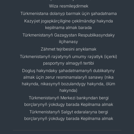
Wiza resmileşdirmek
Türkmenistana dolanyp barmak üçin şahadatnama
Kazyýet jogapkärçiligine çekilmändigi hakynda
kepilnama almak barada
Türkmenistanyň Gazagystan Respublikasyndaky
ilçihanasy
Zähmet tejribesini anyklamak
Türkmenistanyň raýatynyň umumy raýatlyk (içerki)
pasportyny almagyň tertibi
Dogluş hakyndaky şahadatnamanyň dublikatyny
almak üçin zerur resminamalaryň sanawy (nika
hakynda, nikasynyň bozulandygy hakynda, ölüm
hakynda)
Türkmenistanyň Merkezi bankyndan bergi
borçlarynyň ýokdugy barada Kepilnama almak
Türkmenistanyň Salgyt edaralaryna bergi
borçlarynyň ýokdugy barada Kepilnama almak