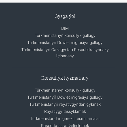
Gysga ýol
DIM
Türkmenistanyň konsullyk gullugy
Türkmenistanyň Döwlet migrasiýa gullugy
Türkmenistanyň Gazagystan Respublikasyndaky
ilçihanasy
Konsullyk hyzmatlary
Türkmenistanyň konsullyk gullugy
Türkmenistanyň Döwlet migrasiýa gullugy
Türkmenistanyň raýatlygyndan çykmak
Raýatlygy tassyklamak
Türkmenistandan gerekli resminamalar
Pasporta surat ýelimlemek