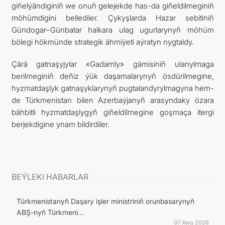
giňelýändiginiň we onuň gelejekde has-da giňeldilmeginiň
möhümdigini bellediler. Çykyşlarda Hazar sebitiniň
Gündogar–Günbatar halkara ulag ugurlarynyň möhüm
bölegi hökmünde strategik ähmiýeti aýratyn nygtaldy.
Çärä gatnaşyjylar «Gadamly» gämisiniň ulanylmaga
berilmeginiň deňiz ýük daşamalarynyň ösdürilmegine,
hyzmatdaşlyk gatnaşyklarynyň pugtalandyrylmagyna hem-
de Türkmenistan bilen Azerbaýjanyň arasyndaky özara
bähbitli hyzmatdaşlygyň giňeldilmegine goşmaça itergi
berjekdigine ynam bildirdiler.
BEÝLEKI HABARLAR
Türkmenistanyň Daşary işler ministriniň orunbasarynyň
ABŞ-nyň Türkmeni...
07 Awg 2026