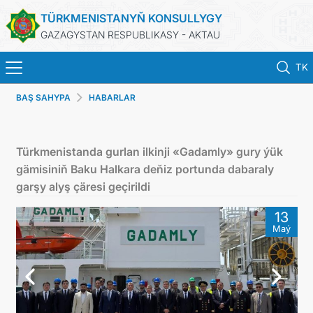
TÜRKMENISTANYŇ KONSULLYGY
GAZAGYSTAN RESPUBLIKASY - AKTAU
TK
BAŞ SAHYPA
HABARLAR
BAŞ SAHYPA
HABARLAR
Türkmenistanda gurlan ilkinji «Gadamly» gury ýük
gämisiniň Baku Halkara deňiz portunda dabaraly
TÜRKMENISTAN
garşy alyş çäresi geçirildi
13
KONSULLYK HYZMATLARY
Maý
DIM
KABUL EDILIŞIK