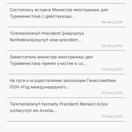
Состоялась встреча Министра иностранных дел
Туркменистана с действующи...
06 Awg 2026
Türkmenistanyň Prezidenti Şweýsariýa
Konfederasiýasynyň wise-prezident...
06 Awg 2026
Заместитель министра иностранных дел
Туркменистана принял участие в со...
03 Awg 2026
На пути к осуществлению резолюции Генассамблеи
ООН «Год международного...
03 Awg 2026
Türkmenistanyň hormatly Prezidenti Merkezi Aziýa
ýurtlarynyň we Azerba...
01 Awg 2026