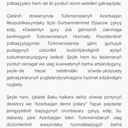
ýolbaşçylary hem-de iki ýurduň resmi wekilleri gatnaşdylar.
Çäräniň dowamynda Türkmenistanyň Azerbaýjan
Respublikasyndaky Ilçisi Gurbanmämmet Elýasow çykyş
edip, «Gadamly» gury ýük gämisiniň ulanmaga
berilmeginiň Türkmenistanyň Hormatly Prezidentiniň
ýolbaşçylygynda Türkmenistanda gämi gurluşyk
pudagynyň üstünlikli ösdürilýändiginiň aýdyň
subutnamasydygyny belledi. Şeýle hem bu taslamanyň
ýurduň senagat we ulag kuwwatynyň barha artýandygyny,
şeýle-de Hazar sebitindäki söwda-ykdysady
gatnaşyklarynyň pugtalandyrylmagyna hyzmat edýändigini
nygtady.
Şeýle hem, çäräde Baku halkara deňiz söwda portynyň
direktory we “Azerbaýjan demir ýollary” Ýapyk paýdarlar
jemgyýetiniň başlygynyň orunbasary çykyş edip, bu
dabaraly çäre Azerbaýjan bilen Türkmenistanyň ulag
düzümleriniň arasyndaky hyzmatdaşlygyň barha