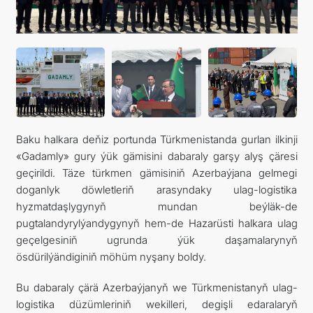
ARAGATNAŞYK
RESMINAMALAR
DYNÇ ALYŞ, BAÝRAMÇYLYK WE HATYRA GÜNLERI
Baku halkara deňiz portunda Türkmenistanda gurlan ilkinji
«Gadamly» gury ýük gämisini dabaraly garşy alyş çäresi
geçirildi. Täze türkmen gämisiniň Azerbaýjana gelmegi
doganlyk döwletleriň arasyndaky ulag-logistika
hyzmatdaşlygynyň mundan beýläk-de
pugtalandyrylýandygynyň hem-de Hazarüsti halkara ulag
geçelgesiniň ugrunda ýük daşamalarynyň
ösdürilýändiginiň möhüm nyşany boldy.
Bu dabaraly çärä Azerbaýjanyň we Türkmenistanyň ulag-
logistika düzümleriniň wekilleri, degişli edaralaryň