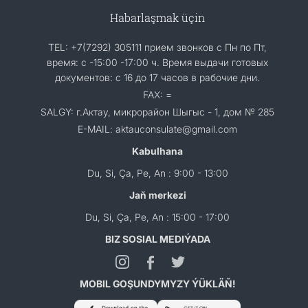
Habarlaşmak üçin
TEL: +7(7292) 305111 прием звонков с Пн по Пт,
время: с -15:00 -17:00 ч. Время выдачи готовых
документов: с 16 до 17 часов в рабочие дни.
FAX: =
SALGY: г.Актау, микрорайон Шыгыс - 1, дом № 285
E-MAIL: aktauconsulate@gmail.com
Kabulhana
Du, Si, Ça, Pe, An : 9:00 - 13:00
Jaň merkezi
Du, Si, Ça, Pe, An : 15:00 - 17:00
BIZ SOSIAL MEDIÝADA
MOBIL GOŞUNDYMYZY ÝÜKLÄŇ!