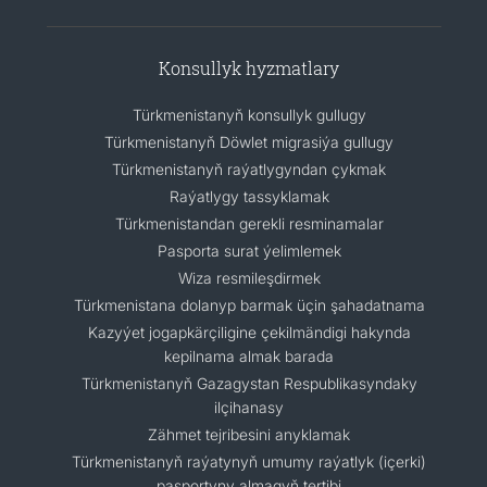
Konsullyk hyzmatlary
Türkmenistanyň konsullyk gullugy
Türkmenistanyň Döwlet migrasiýa gullugy
Türkmenistanyň raýatlygyndan çykmak
Raýatlygy tassyklamak
Türkmenistandan gerekli resminamalar
Pasporta surat ýelimlemek
Wiza resmileşdirmek
Türkmenistana dolanyp barmak üçin şahadatnama
Kazyýet jogapkärçiligine çekilmändigi hakynda
kepilnama almak barada
Türkmenistanyň Gazagystan Respublikasyndaky
ilçihanasy
Zähmet tejribesini anyklamak
Türkmenistanyň raýatynyň umumy raýatlyk (içerki)
pasportyny almagyň tertibi