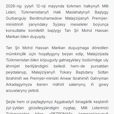
2026-njy ýylyň 12-nji maýynda türkmen halkynyň Milli
ARAGATNAŞYK
Lideri, Türkmenistanyň Halk Maslahatynyň Başlygy
Gurbanguly Berdimuhamedow Malaýziýanyň Premýer-
RESMINAMALAR
ministriniň ýanyndaky Syýasy meseleler boýunça
konsultatiw komitetiň başlygy Tan Şri Mohd Hassan
DYNÇ ALYŞ, BAÝRAMÇYLYK WE HATYRA GÜNLERI
Marikan bilen duşuşdy.
Tan Şri Mohd Hassan Marikan duşuşmaga döredilen
mümkinçilik üçin hoşallygyny beýan edip, Malaýziýada
Türkmenistan bilen köpugurly gatnaşyklary ösdürmäge uly
ähmiýet berilýändigini belledi hem-de pursatdan
peýdalanyp, Malaýziýanyň Ýokary Baştutany Soltan
Ibrahimiň we Premýer-ministri Anwar Ibrahimiň Gahryman
Arkadagymyza iberen mähirli salamyny, iň gowy
arzuwlaryny ýetirdi.
Şeýle hem ol paýtagtymyz Aşgabadyň binagärlik keşbiniň
ýyl-ýyldan gözelleşýändigini nygtap, Milli Liderimizi
Türkmenistan bilen «PETRONAS» kompaniýasynyň