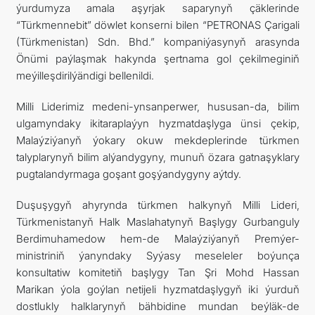
ýurdumyza amala aşyrjak saparynyň çäklerinde
“Türkmennebit” döwlet konserni bilen “PETRONAS Çarigali
(Türkmenistan) Sdn. Bhd.” kompaniýasynyň arasynda
Önümi paýlaşmak hakynda şertnama gol çekilmeginiň
meýilleşdirilýändigi bellenildi.
Milli Liderimiz medeni-ynsanperwer, hususan-da, bilim
ulgamyndaky ikitaraplaýyn hyzmatdaşlyga ünsi çekip,
Malaýziýanyň ýokary okuw mekdeplerinde türkmen
talyplarynyň bilim alýandygyny, munuň özara gatnaşyklary
pugtalandyrmaga goşant goşýandygyny aýtdy.
Duşuşygyň ahyrynda türkmen halkynyň Milli Lideri,
Türkmenistanyň Halk Maslahatynyň Başlygy Gurbanguly
Berdimuhamedow hem-de Malaýziýanyň Premýer-
ministriniň ýanyndaky Syýasy meseleler boýunça
konsultatiw komitetiň başlygy Tan Şri Mohd Hassan
Marikan ýola goýlan netijeli hyzmatdaşlygyň iki ýurduň
dostlukly halklarynyň bähbidine mundan beýläk-de