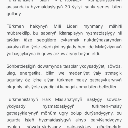
arasyndaky hyzmatdaşlygyň 30 ýyllyk şanly senesi bilen
gutlady.
Türkmen halkynyň Milli Lideri myhmany mähirli
mübärekläp, bu saparyň ikitaraplaýyn hyzmatdaşlygy hil
taýdan täze sepgitlere çykarmak nukdaýnazaryndan
aýratyn ähmiýete eýedigini nygtady hem-de Malaýziýanyň
ýolbaşçylaryna iň gowy arzuwlaryny beýan etdi.
Söhbetdeşligiň dowamynda taraplar ykdysadyýet, söwda,
ulag, energetika, bilim we medeniýet ýaly strategik
ugurlary öz içine alýan türkmen-malaý gatnaşyklarynyň
okgunly häsiýete eýedigini kanagatlanma bilen bellediler.
Türkmenistanyň Halk Maslahatynyň Başlygy söwda-
ykdysady hyzmatdaşlygyň türkmen-malaý
gatnaşyklarynyň möhüm ugry bolup durýandygyny, bu
ugurda işjeň hyzmatdaşlygyň alnyp barylýandygyny
nygtap, söwda-ykdysady gatnaşyklary giňeltmekde