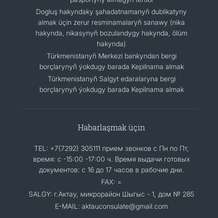
Dogluş hakyndaky şahadatnamanyň dublikatyny
almak üçin zerur resminamalaryň sanawy (nika
hakynda, nikasynyň bozulandygy hakynda, ölüm
hakynda)
Türkmenistanyň Merkezi bankyndan bergi
borçlarynyň ýokdugy barada Kepilnama almak
Türkmenistanyň Salgyt edaralaryna bergi
borçlarynyň ýokdugy barada Kepilnama almak
Habarlaşmak üçin
TEL: +7(7292) 305111 прием звонков с Пн по Пт,
время: с -15:00 -17:00 ч. Время выдачи готовых
документов: с 16 до 17 часов в рабочие дни.
FAX: =
SALGY: г.Актау, микрорайон Шыгыс - 1, дом № 285
E-MAIL: aktauconsulate@gmail.com