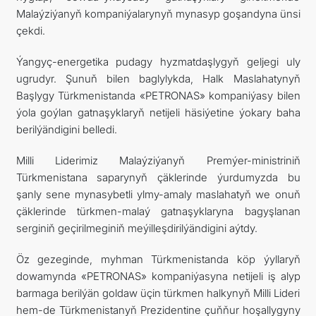
Malaýziýanyň kompaniýalarynyň mynasyp goşandyna ünsi
çekdi.
Ýangyç-energetika pudagy hyzmatdaşlygyň geljegi uly
ugrudyr. Şunuň bilen baglylykda, Halk Maslahatynyň
Başlygy Türkmenistanda «PETRONAS» kompaniýasy bilen
ýola goýlan gatnaşyklaryň netijeli häsiýetine ýokary baha
berilýändigini belledi.
Milli Liderimiz Malaýziýanyň Premýer-ministriniň
Türkmenistana saparynyň çäklerinde ýurdumyzda bu
şanly sene mynasybetli ylmy-amaly maslahatyň we onuň
çäklerinde türkmen-malaý gatnaşyklaryna bagyşlanan
serginiň geçirilmeginiň meýilleşdirilýändigini aýtdy.
Öz gezeginde, myhman Türkmenistanda köp ýyllaryň
dowamynda «PETRONAS» kompaniýasyna netijeli iş alyp
barmaga berilýän goldaw üçin türkmen halkynyň Milli Lideri
hem-de Türkmenistanyň Prezidentine çuňňur hoşallygyny