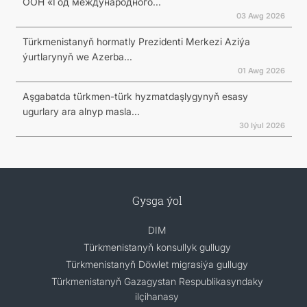
ООН «Год международного...
03 Awg 2026
Türkmenistanyň hormatly Prezidenti Merkezi Aziýa
ýurtlarynyň we Azerba...
01 Awg 2026
Aşgabatda türkmen-türk hyzmatdaşlygynyň esasy
ugurlary ara alnyp masla...
30 Iýul 2026
Gysga ýol
DIM
Türkmenistanyň konsullyk gullugy
Türkmenistanyň Döwlet migrasiýa gullugy
Türkmenistanyň Gazagystan Respublikasyndaky
ilçihanasy