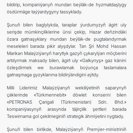
bildirip, kompaniýanyň mundan beýläk-de hyzmatdaşlygy
ösdürmäge taýýardygyny tassyklady.
Şunuň bilen baglylykda, taraplar ýurdumyzyň ägirt uly
serişde mümkinçiliklerine ünsi çekip, Hazar deňzindäki
özara gatnaşyklary mundan beýläk-de pugtalandyrmak
meseleleri barada pikir alyşdylar. Tan Şri Mohd Hassan
Marikan Malaýziýanyň harytlyk gazyň çykarylýan möçberini
artdyrmak maksady bilen, ägirt uly «Galkynyş» gaz känini
özleşdirmek we burawlamak boýunça taslamalara
gatnaşmaga gyzyklanma bildirýändigini aýtdy.
Milli Liderimiz Malaýziýanyň wekiliýetiniň saparynyň
çäklerinde «Türkmennebit» döwlet konserni bilen
«PETRONAS Çarigali (Türkmenistan) Sdn. Bhd.»
kompaniýasynyň arasynda täjirçilik şertleri barada
Teswirnama gol çekilmeginiň strategik ähmiýetini nygtady.
Şunuň bilen birlikde, Malaýziýanyň Premýer-ministriniň