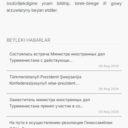
ösdüriljekdigine ynam bildirip, birek-birege iň gowy
arzuwlaryny beýan etdiler.
BEÝLEKI HABARLAR
Состоялась встреча Министра иностранных дел
Туркменистана с действующи...
06 Awg 2026
Türkmenistanyň Prezidenti Şweýsariýa
Konfederasiýasynyň wise-prezident...
06 Awg 2026
Заместитель министра иностранных дел
Туркменистана принял участие в со...
03 Awg 2026
На пути к осуществлению резолюции Генассамблеи