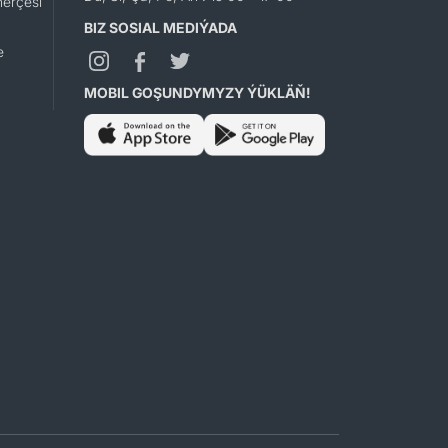
erçesi
BIZ SOSIAL MEDIÝADA
e
MOBIL GOŞUNDYMYZY ÝÜKLÄŇ!