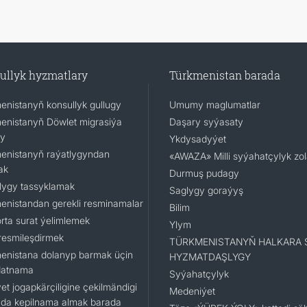
ullyk hyzmatlary
Türkmenistan barada
enistanyň konsullyk gullugy
Umumy maglumatlar
enistanyň Döwlet migrasiýa
Daşary syýasaty
gy
Ykdysadyýet
enistanyň raýatlygyndan
«AWAZA» Milli syýahatçylyk zo
ak
Durmuş pudagy
lygy tassyklamak
Saglygy goraýyş
enistandan gerekli resminamalar
Bilim
rta surat ýelimlemek
Ylym
resmileşdirmek
TÜRKMENISTANYŇ HALKARA 
enistana dolanyp barmak üçin
HYZMATDAŞLYGY
datnama
Syýahatçylyk
et jogapkärçiligine çekilmändigi
Medeniýet
da kepilnama almak barada