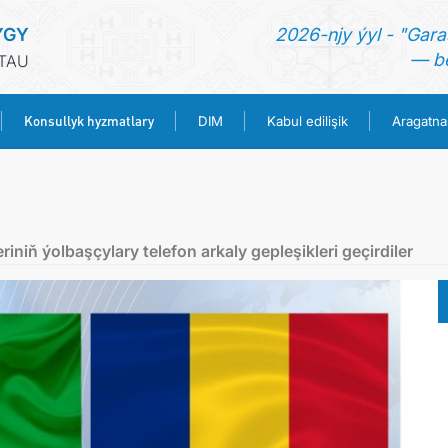
YGY
2026-njy ýyl - "Gara
— be
TAU
Konsullyk hyzmatlary
DIM
Kabul edilişik
Aragatna
BAŞ SAHYPA
HABARLAR
iň ýolbaşçylary telefon arkaly gepleşikleri geçirdiler
TÜRKMENISTAN
KONSULLYK HYZMATLARY
DIM
KABUL EDILIŞIK