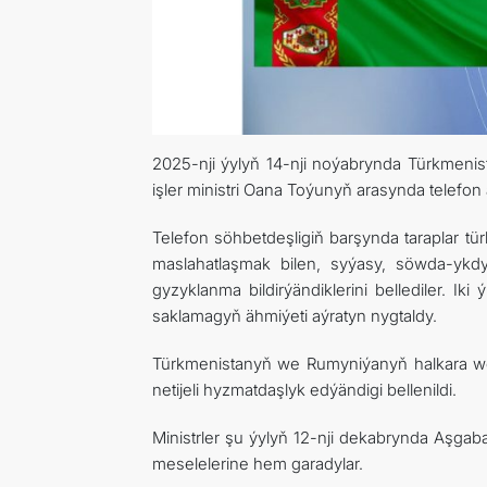
2025-nji ýylyň 14-nji noýabrynda Türkmenis
işler ministri Oana Toýunyň arasynda telefon a
Telefon söhbetdeşligiň barşynda taraplar t
maslahatlaşmak bilen, syýasy, söwda-yk
gyzyklanma bildirýändiklerini bellediler. Ik
saklamagyň ähmiýeti aýratyn nygtaldy.
Türkmenistanyň we Rumyniýanyň halkara we 
netijeli hyzmatdaşlyk edýändigi bellenildi.
Ministrler şu ýylyň 12-nji dekabrynda Aşgab
meselelerine hem garadylar.