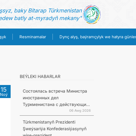
şsyz, baky Bitarap Türkmenistan
dew batly at-myradyň mekany"
şyk
Resminamalar
Dynç alyş, baýramçylyk we hatyra günler
BEÝLEKI HABARLAR
15
Состоялась встреча Министра
Noý
иностранных дел
Туркменистана с действующи...
06 Awg 2026
Türkmenistanyň Prezidenti
Şweýsariýa Konfederasiýasynyň
wise-prezident...