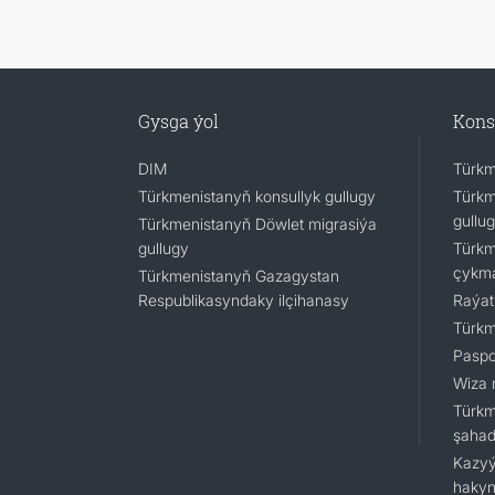
Gysga ýol
Kons
DIM
Türkm
Türkmenistanyň konsullyk gullugy
Türkm
gullu
Türkmenistanyň Döwlet migrasiýa
gullugy
Türkm
çykm
Türkmenistanyň Gazagystan
Respublikasyndaky ilçihanasy
Raýat
Türkm
Paspo
Wiza 
Türkm
şaha
Kazyý
hakyn