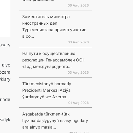
06 Awg 2026
Заместитель министра
иностранных дел
Туркменистана принял участие
в со...
03 Awg 2026
aşary
На пути к осуществлению
резолюции Генассамблеи ООН
 alyp
«Год международного...
özara
03 Awg 2026
klary
Türkmenistanyň hormatly
Prezidenti Merkezi Aziýa
ýurtlarynyň we Azerba...
rinde
01 Awg 2026
Aşgabatda türkmen-türk
arlyk
hyzmatdaşlygynyň esasy ugurlary
ara alnyp masla...