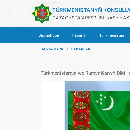
TÜRKMENISTANYŇ KONSULL
GAZAGYSTAN RESPUBLIKASY - AK
Türkmenistan
Baş sahypa
Habarlar
BAŞ SAHYPA
HABARLAR
Türkmenistanyň we Rumyniýanyň DIM-lerin