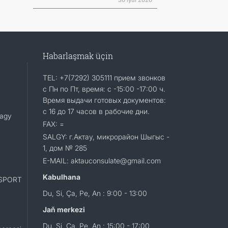
30 Iýul 2026
Habarlaşmak üçin
TEL: +7(7292) 305111 прием звонков
с Пн по Пт, время: с -15:00 -17:00 ч.
Время выдачи готовых документов:
с 16 до 17 часов в рабочие дни.
lagy
FAX: =
SALGY: г.Актау, микрорайон Шыгыс -
1, дом № 285
E-MAIL: aktauconsulate@gmail.com
Kabulhana
SPORT
Du, Si, Ça, Pe, An : 9:00 - 13:00
Jaň merkezi
Du, Si, Ça, Pe, An : 15:00 - 17:00