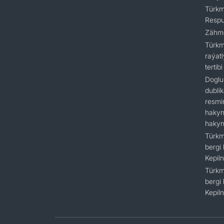
Türkm
Respu
Zähme
Türkm
raýat
tertibi
Doglu
dubli
resmi
hakyn
hakyn
Türkm
bergi
Kepil
Türkm
bergi
Kepil