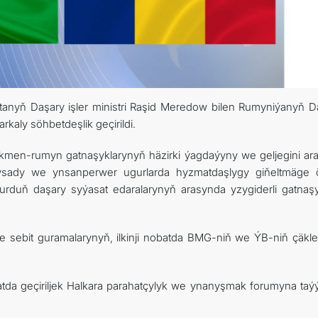
ARAGATNAŞYK
RESMINAMALAR
tanyň Daşary işler ministri Raşid Meredow bilen Rumyniýanyň D
DYNÇ ALYŞ, BAÝRAMÇYLYK WE HATYRA GÜNLERI
rkaly söhbetdeşlik geçirildi.
ürkmen-rumyn gatnaşyklarynyň häzirki ýagdaýyny we geljegini ara
dysady we ynsanperwer ugurlarda hyzmatdaşlygy giňeltmäge 
i ýurduň daşary syýasat edaralarynyň arasynda yzygiderli gatnaşy
sebit guramalarynyň, ilkinji nobatda BMG-niň we ÝB-niň çäkle
atda geçiriljek Halkara parahatçylyk we ynanyşmak forumyna taýý