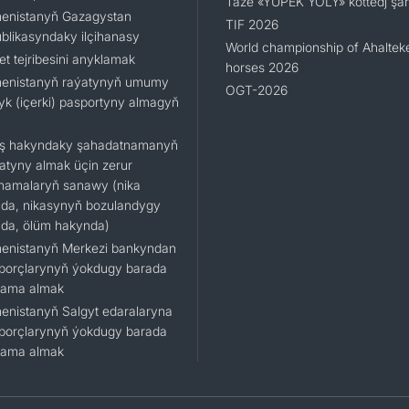
Täze «ÝÜPEK ÝOLY» kottedj şäh
enistanyň Gazagystan
TIF 2026
blikasyndaky ilçihanasy
World championship of Ahaltek
t tejribesini anyklamak
horses 2026
enistanyň raýatynyň umumy
OGT-2026
lyk (içerki) pasportyny almagyň
ş hakyndaky şahadatnamanyň
katyny almak üçin zerur
namalaryň sanawy (nika
da, nikasynyň bozulandygy
da, ölüm hakynda)
enistanyň Merkezi bankyndan
 borçlarynyň ýokdugy barada
nama almak
enistanyň Salgyt edaralaryna
 borçlarynyň ýokdugy barada
nama almak