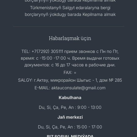
Türkmenistanyň Salgyt edaralaryna bergi
borçlarynyň ýokdugy barada Kepilnama almak
Habarlaşmak üçin
TEL: +7(7292) 305111 прием звонков с Пн по Пт,
время: с -15:00 -17:00 ч. Время выдачи готовых
документов: с 16 до 17 часов в рабочие дни.
FAX: =
SALGY: г.Актау, микрорайон Шыгыс - 1, дом № 285
E-MAIL: aktauconsulate@gmail.com
Kabulhana
Du, Si, Ça, Pe, An : 9:00 - 13:00
Jaň merkezi
Du, Si, Ça, Pe, An : 15:00 - 17:00
BIZ SOSIAL MEDIÝADA