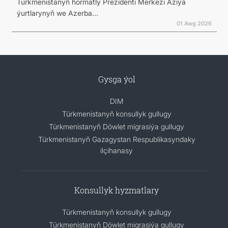
Türkmenistanyň hormatly Prezidenti Merkezi Aziýa
ýurtlarynyň we Azerba...
01 Awg 2026
Gysga ýol
DIM
Türkmenistanyň konsullyk gullugy
Türkmenistanyň Döwlet migrasiýa gullugy
Türkmenistanyň Gazagystan Respublikasyndaky
ilçihanasy
Konsullyk hyzmatlary
Türkmenistanyň konsullyk gullugy
Türkmenistanyň Döwlet migrasiýa gullugy