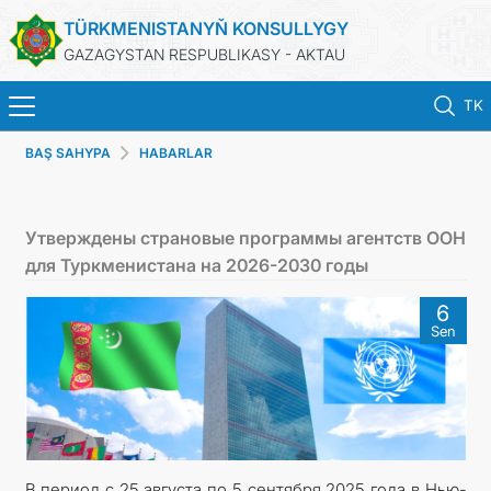
TÜRKMENISTANYŇ KONSULLYGY
GAZAGYSTAN RESPUBLIKASY - AKTAU
TK
BAŞ SAHYPA
HABARLAR
BAŞ SAHYPA
HABARLAR
Утверждены страновые программы агентств ООН
для Туркменистана на 2026-2030 годы
TÜRKMENISTAN
6
Sen
KONSULLYK HYZMATLARY
DIM
KABUL EDILIŞIK
В период с 25 августа по 5 сентября 2025 года в Нью-