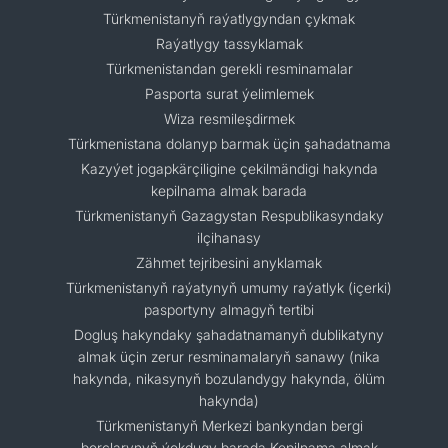
Türkmenistanyň raýatlygyndan çykmak
Raýatlygy tassyklamak
Türkmenistandan gerekli resminamalar
Pasporta surat ýelimlemek
Wiza resmileşdirmek
Türkmenistana dolanyp barmak üçin şahadatnama
Kazyýet jogapkärçiligine çekilmändigi hakynda
kepilnama almak barada
Türkmenistanyň Gazagystan Respublikasyndaky
ilçihanasy
Zähmet tejribesini anyklamak
Türkmenistanyň raýatynyň umumy raýatlyk (içerki)
pasportyny almagyň tertibi
Dogluş hakyndaky şahadatnamanyň dublikatyny
almak üçin zerur resminamalaryň sanawy (nika
hakynda, nikasynyň bozulandygy hakynda, ölüm
hakynda)
Türkmenistanyň Merkezi bankyndan bergi
borçlarynyň ýokdugy barada Kepilnama almak