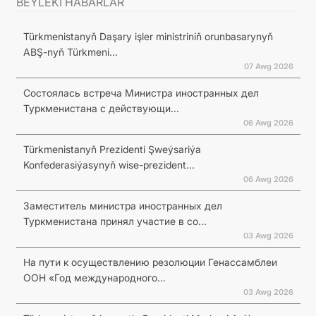
BEÝLEKI HABARLAR
Türkmenistanyň Daşary işler ministriniň orunbasarynyň
ABŞ-nyň Türkmeni...
07 Awg 2026
Состоялась встреча Министра иностранных дел
Туркменистана с действующи...
06 Awg 2026
Türkmenistanyň Prezidenti Şweýsariýa
Konfederasiýasynyň wise-prezident...
06 Awg 2026
Заместитель министра иностранных дел
Туркменистана принял участие в со...
03 Awg 2026
На пути к осуществлению резолюции Генассамблеи
ООН «Год международного...
03 Awg 2026