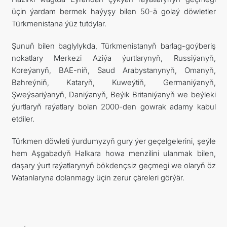
üçin ýardam bermek haýyşy bilen 50-ä golaý döwletler
ARAGATNAŞYK
Türkmenistana ýüz tutdylar.
RESMINAMALAR
Şunuň bilen baglylykda, Türkmenistanyň barlag-goýberiş
nokatlary Merkezi Aziýa ýurtlarynyň, Russiýanyň,
DYNÇ ALYŞ, BAÝRAMÇYLYK WE HATYRA GÜNLERI
Koreýanyň, BAE-niň, Saud Arabystanynyň, Omanyň,
Bahreýniň, Kataryň, Kuweýtiň, Germaniýanyň,
Şweýsariýanyň, Daniýanyň, Beýik Britaniýanyň we beýleki
ýurtlaryň raýatlary bolan 2000-den gowrak adamy kabul
etdiler.
Türkmen döwleti ýurdumyzyň gury ýer geçelgelerini, şeýle
hem Aşgabadyň Halkara howa menzilini ulanmak bilen,
daşary ýurt raýatlarynyň bökdençsiz geçmegi we olaryň öz
Watanlaryna dolanmagy üçin zerur çäreleri görýär.