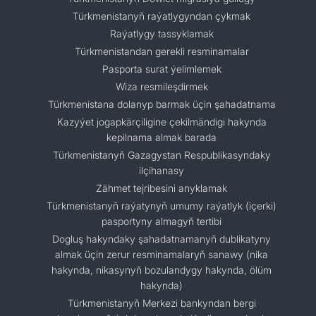
Türkmenistanyň raýatlygyndan çykmak
Raýatlygy tassyklamak
Türkmenistandan gerekli resminamalar
Pasporta surat ýelimlemek
Wiza resmileşdirmek
Türkmenistana dolanyp barmak üçin şahadatnama
Kazyýet jogapkärçiligine çekilmändigi hakynda
kepilnama almak barada
Türkmenistanyň Gazagystan Respublikasyndaky
ilçihanasy
Zähmet tejribesini anyklamak
Türkmenistanyň raýatynyň umumy raýatlyk (içerki)
pasportyny almagyň tertibi
Dogluş hakyndaky şahadatnamanyň dublikatyny
almak üçin zerur resminamalaryň sanawy (nika
hakynda, nikasynyň bozulandygy hakynda, ölüm
hakynda)
Türkmenistanyň Merkezi bankyndan bergi