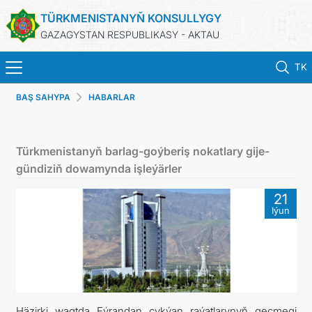
TÜRKMENISTANYŇ KONSULLYGY
GAZAGYSTAN RESPUBLIKASY - AKTAU
TK
BAŞ SAHYPA
HABARLAR
BAŞ SAHYPA
HABARLAR
Türkmenistanyň barlag-goýberiş nokatlary gije-
gündiziň dowamynda işleýärler
TÜRKMENISTAN
21
Iýun
KONSULLYK HYZMATLARY
DIM
KABUL EDILIŞIK
Häzirki wagtda Eýrandan çykýan raýatlarynyň geçmegi