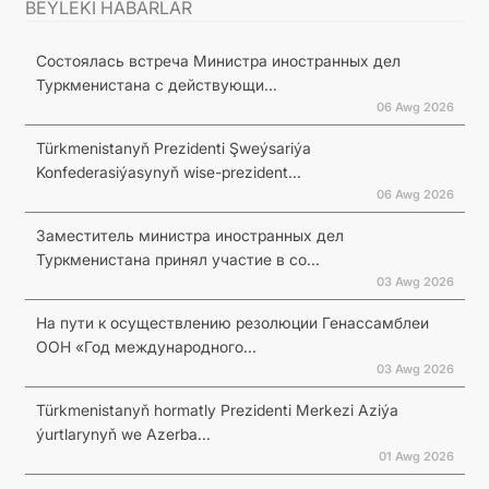
BEÝLEKI HABARLAR
Состоялась встреча Министра иностранных дел
Туркменистана с действующи...
06 Awg 2026
Türkmenistanyň Prezidenti Şweýsariýa
Konfederasiýasynyň wise-prezident...
06 Awg 2026
Заместитель министра иностранных дел
Туркменистана принял участие в со...
03 Awg 2026
На пути к осуществлению резолюции Генассамблеи
ООН «Год международного...
03 Awg 2026
Türkmenistanyň hormatly Prezidenti Merkezi Aziýa
ýurtlarynyň we Azerba...
01 Awg 2026