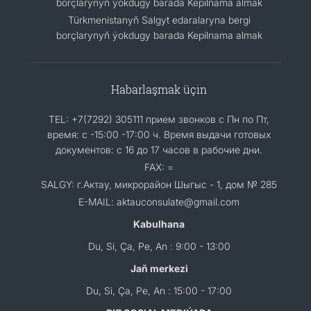
borçlarynyň ýokdugy barada Kepilnama almak
Türkmenistanyň Salgyt edaralaryna bergi
borçlarynyň ýokdugy barada Kepilnama almak
Habarlaşmak üçin
TEL: +7(7292) 305111 прием звонков с Пн по Пт,
время: с -15:00 -17:00 ч. Время выдачи готовых
документов: с 16 до 17 часов в рабочие дни.
FAX: =
SALGY: г.Актау, микрорайон Шыгыс - 1, дом № 285
E-MAIL: aktauconsulate@gmail.com
Kabulhana
Du, Si, Ça, Pe, An : 9:00 - 13:00
Jaň merkezi
Du, Si, Ça, Pe, An : 15:00 - 17:00