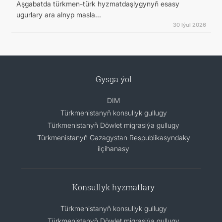
Aşgabatda türkmen-türk hyzmatdaşlygynyň esasy
ugurlary ara alnyp masla...
30 Iýul 2026
Gysga ýol
DIM
Türkmenistanyň konsullyk gullugy
Türkmenistanyň Döwlet migrasiýa gullugy
Türkmenistanyň Gazagystan Respublikasyndaky
ilçihanasy
Konsullyk hyzmatlary
Türkmenistanyň konsullyk gullugy
Türkmenistanyň Döwlet migrasiýa gullugy