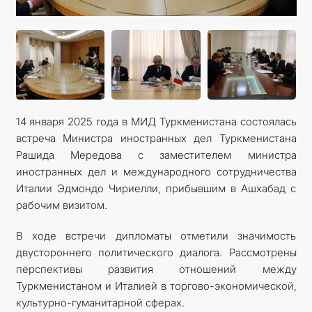
ARAGATNAŞYK
RESMINAMALAR
DYNÇ ALYŞ, BAÝRAMÇYLYK WE HATYRA GÜNLERI
14 января 2025 года в МИД Туркменистана состоялась
встреча Министра иностранных дел Туркменистана
Рашида Мередова с заместителем министра
иностранных дел и международного сотрудничества
Италии Эдмондо Чириелли, прибывшим в Ашхабад с
рабочим визитом.
В ходе встречи дипломаты отметили значимость
двустороннего политического диалога. Рассмотрены
перспективы развития отношений между
Туркменистаном и Италией в торгово-экономической,
культурно-гуманитарной сферах.