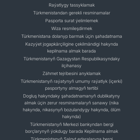
Raýatlygy tassyklamak
Türkmenistandan gerekli resminamalar
Pasporta surat ýelimlemek
Wiza resmileşdirmek
Türkmenistana dolanyp barmak üçin şahadatnama
Kazyýet jogapkärçiligine çekilmändigi hakynda
kepilnama almak barada
Türkmenistanyň Gazagystan Respublikasyndaky
ilçihanasy
Zähmet tejribesini anyklamak
Türkmenistanyň raýatynyň umumy raýatlyk (içerki)
pasportyny almagyň tertibi
Dogluş hakyndaky şahadatnamanyň dublikatyny
almak üçin zerur resminamalaryň sanawy (nika
hakynda, nikasynyň bozulandygy hakynda, ölüm
hakynda)
Türkmenistanyň Merkezi bankyndan bergi
borçlarynyň ýokdugy barada Kepilnama almak
Türkmenistanyň Salgyt edaralaryna bergi