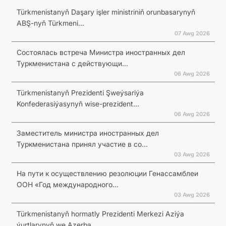
Türkmenistanyň Daşary işler ministriniň orunbasarynyň
ABŞ-nyň Türkmeni...
07 Awg 2026
Состоялась встреча Министра иностранных дел
Туркменистана с действующи...
06 Awg 2026
Türkmenistanyň Prezidenti Şweýsariýa
Konfederasiýasynyň wise-prezident...
06 Awg 2026
Заместитель министра иностранных дел
Туркменистана принял участие в со...
03 Awg 2026
На пути к осуществлению резолюции Генассамблеи
ООН «Год международного...
03 Awg 2026
Türkmenistanyň hormatly Prezidenti Merkezi Aziýa
ýurtlarynyň we Azerba...