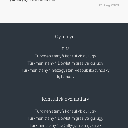
01 Awg 2026
Gysga ýol
DIM
Türkmenistanyň konsullyk gullugy
Türkmenistanyň Döwlet migrasiýa gullugy
Türkmenistanyň Gazagystan Respublikasyndaky
ilçihanasy
Konsullyk hyzmatlary
Türkmenistanyň konsullyk gullugy
Türkmenistanyň Döwlet migrasiýa gullugy
Türkmenistanyň raýatlygyndan çykmak