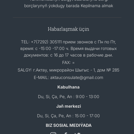
borçlarynyň ýokdugy barada Kepilnama almak
Habarlaşmak üçin
TEL: +7(7292) 305111 прием звонков с Пн по Пт,
время: с -15:00 -17:00 ч. Время выдачи готовых
документов: с 16 до 17 часов в рабочие дни.
FAX: =
SALGY: г.Актау, микрорайон Шыгыс - 1, дом № 285
E-MAIL: aktauconsulate@gmail.com
Kabulhana
Du, Si, Ça, Pe, An : 9:00 - 13:00
Jaň merkezi
Du, Si, Ça, Pe, An : 15:00 - 17:00
BIZ SOSIAL MEDIÝADA