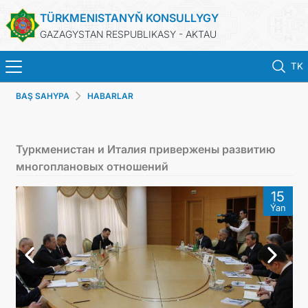
TÜRKMENISTANYŇ KONSULLYGY
GAZAGYSTAN RESPUBLIKASY - AKTAU
TK
BAŞ SAHYPA
HABARLAR
BAŞ SAHYPA
HABARLAR
Туркменистан и Италия привержены развитию
многоплановых отношений
TÜRKMENISTAN
15
Ýan
KONSULLYK HYZMATLARY
DIM
KABUL EDILIŞIK