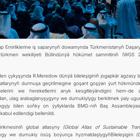
ARAGATNAŞYK
RESMINAMALAR
rap Emirliklerine iş saparynyň dowamynda Türkmenistanyň Daşary 
DYNÇ ALYŞ, BAÝRAMÇYLYK WE HATYRA GÜNLERI
 türkmen wekiliýeti Bütindünýä hökümet sammitiniň (WGS 
 eden çykyşynda R.Meredow dünýä bileleşiginiň jogapkär agzasy b
larynyň durmuşa geçirilmegine goşant goşýan ýurt hökmünde 
elerini we hereketlerini anyk kesgitleýändigini hem-de 
an, ulag arabaglanyşygyny we durnuklylygy berkitmek ýaly ugur
langyjy bilen soňky on ýyllyklarda BMG-niň Baş Assambleýa
bul edilendigi bellenildi.
irikmesiniň global atlasyny
(Global Atlas of Sustainable Tran
lygy we durnukly ösüş boýunça hyzmatdaşlygyňBileleşigini
(