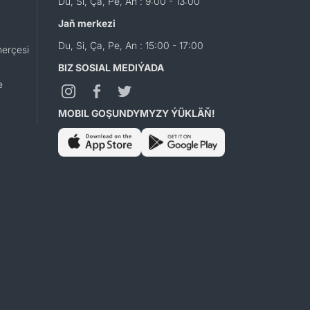
Du, Si, Ça, Pe, An : 9:00 - 13:00
Jaň merkezi
Du, Si, Ça, Pe, An : 15:00 - 17:00
erçesi
BIZ SOSIAL MEDIÝADA
e
MOBIL GOŞUNDYMYZY ÝÜKLÄŇ!