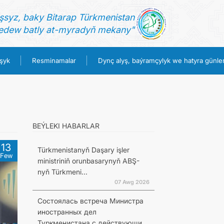
şsyz, baky Bitarap Türkmenistan
dew batly at-myradyň mekany"
şyk
Resminamalar
Dynç alyş, baýramçylyk we hatyra günler
BEÝLEKI HABARLAR
13
Türkmenistanyň Daşary işler
Few
ministriniň orunbasarynyň ABŞ-
nyň Türkmeni...
07 Awg 2026
Состоялась встреча Министра
иностранных дел
Туркменистана с действующи...