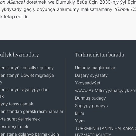
on Alliance)
döretmek we Durnukly ösüş üçin 2030-njy ýyl üçi
lanyp, ykdysady geçiş boýunça ählumumy maksatnamany
(Global Ci
 teklip edildi.
ullyk hyzmatlary
Türkmenistan barada
enistanyň konsullyk gullugy
Umumy maglumatlar
enistanyň Döwlet migrasiýa
Daşary syýasaty
gy
Ykdysadyýet
enistanyň raýatlygyndan
«AWAZA» Milli syýahatçylyk zo
ak
Durmuş pudagy
lygy tassyklamak
Saglygy goraýyş
enistandan gerekli resminamalar
Bilim
rta surat ýelimlemek
Ylym
resmileşdirmek
TÜRKMENISTANYŇ HALKARA 
enistana dolanyp barmak üçin
HYZMATDAŞLYGY