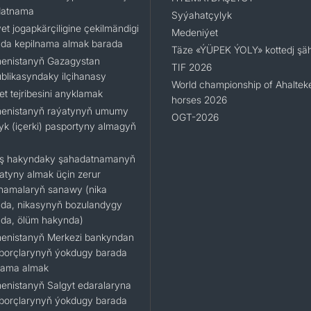
datnama
Syýahatçylyk
et jogapkärçiligine çekilmändigi
Medeniýet
da kepilnama almak barada
Täze «ÝÜPEK ÝOLY» kottedj şäh
enistanyň Gazagystan
TIF 2026
blikasyndaky ilçihanasy
World championship of Ahaltek
t tejribesini anyklamak
horses 2026
enistanyň raýatynyň umumy
OGT-2026
lyk (içerki) pasportyny almagyň
ş hakyndaky şahadatnamanyň
katyny almak üçin zerur
namalaryň sanawy (nika
da, nikasynyň bozulandygy
da, ölüm hakynda)
enistanyň Merkezi bankyndan
 borçlarynyň ýokdugy barada
nama almak
enistanyň Salgyt edaralaryna
 borçlarynyň ýokdugy barada