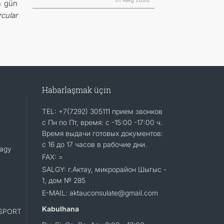
01 Awg 2026
n gün
rcular
Habarlaşmak üçin
TEL: +7(7292) 305111 прием звонков
с Пн по Пт, время: с -15:00 -17:00 ч.
Время выдачи готовых документов:
с 16 до 17 часов в рабочие дни.
lagy
FAX: =
SALGY: г.Актау, микрорайон Шыгыс -
1, дом № 285
E-MAIL: aktauconsulate@gmail.com
Kabulhana
SPORT