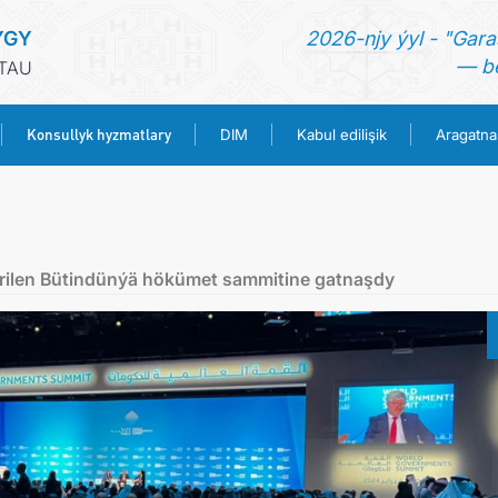
YGY
2026-njy ýyl - "Gara
— be
TAU
Konsullyk hyzmatlary
DIM
Kabul edilişik
Aragatna
BAŞ SAHYPA
HABARLAR
irilen Bütindünýä hökümet sammitine gatnaşdy
TÜRKMENISTAN
KONSULLYK HYZMATLARY
DIM
KABUL EDILIŞIK