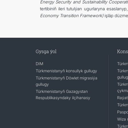
Energy Security and Sustainability Cooperati
tertibiniň ileri tutulýan ugurlaryna esas
Economy Transition Framework)
işläp düzmek
Gysga ýol
Kons
DIM
Türkm
Türkmenistanyň konsullyk gullugy
Türkm
gullu
Türkmenistanyň Döwlet migrasiýa
gullugy
Türkm
çykm
Türkmenistanyň Gazagystan
Respublikasyndaky ilçihanasy
Raýat
Türkm
Paspo
Wiza 
Türkm