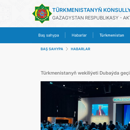
TÜRKMENISTANYŇ KONSULL
GAZAGYSTAN RESPUBLIKASY - AK
Türkmenistan
Baş sahypa
Habarlar
BAŞ SAHYPA
HABARLAR
Türkmenistanyň wekiliýeti Dubaýda geç