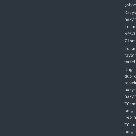
şaha
Kazyý
hakyn
Türkm
Respu
Zähme
Türkm
raýat
tertibi
Doglu
dubli
resmi
hakyn
hakyn
Türkm
bergi
Kepil
Türkm
bergi