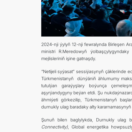
2024-nji ýylyň 12-nji fewralynda Birleşen A
ministri R.Meredowyň ýolbaşçylygyndaky
mejlisleriniň işine gatnaşdy.
“Netijeli syýasat” sessiýasynyň çäklerinde
Türkmenistanyň dünýäniň ählumumy maksat
tutulýan garaýyşlary boýunça çemeleşm
aşyrýandygyny beýan etdi. Şu nukdaýnazard
ähmiýeti görkezilip, Türkmenistanyň baş
durnukly ulag baradaky alty kararnamasynyň ka
Şunuň bilen baglylykda, Durnukly ulag b
Connectivity)
, Global energetika howpsuz