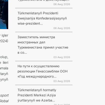
06 Awg 2026
Türkmenistanyň Prezidenti
Şweýsariýa Konfederasiýasynyň
wise-prezident...
06 Awg 2026
işler
Заместитель министра
2024)
иностранных дел
Туркменистана принял участие
в со...
olup,
03 Awg 2026
ileri
На пути к осуществлению
amala
резолюции Генассамблеи ООН
laryň
«Год международного...
synyň
03 Awg 2026
Türkmenistanyň hormatly
Prezidenti Merkezi Aziýa
sport
ýurtlarynyň we Azerba...
Global