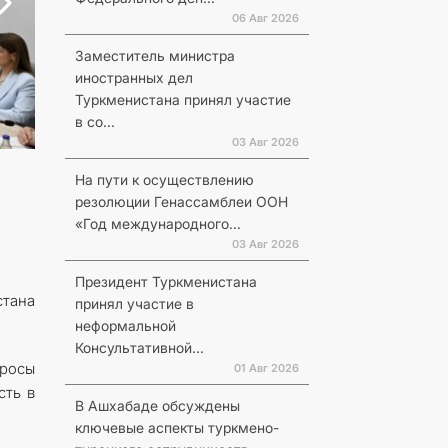
06 Авг 2026
Заместитель министра
иностранных дел
Туркменистана принял участие
в со...
03 Авг 2026
На пути к осуществлению
резолюции Генассамблеи ООН
«Год международного...
03 Авг 2026
Президент Туркменистана
стана
принял участие в
неформальной
Консультативной...
просы
01 Авг 2026
сть в
В Ашхабаде обсуждены
ключевые аспекты туркмено-