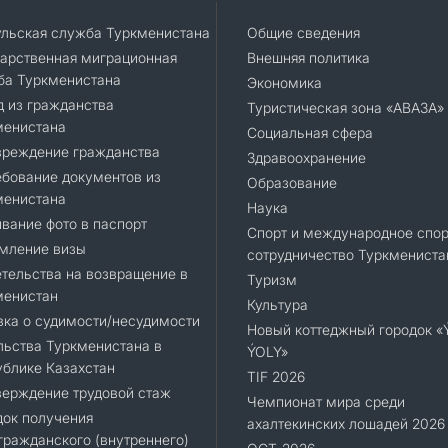
ульская служба Туркменистана
Общие сведения
арственная миграционная
Внешняя политика
ба Туркменистана
Экономика
 из гражданства
Туристическая зона «АВАЗА»
менистана
Социальная сфера
вреждение гражданства
Здравоохранение
бование документов из
Образование
менистана
Наука
вание фото в паспорт
Спорт и международное спор
мление визы
сотрудничество Туркмениста
тельства на возвращение в
Туризм
менистан
Культура
ка о судимости/несудимости
Новый коттеджный городок 
ьства Туркменистана в
ÝOLY»
блике Казахстан
TIF 2026
верждение трудовой стаж
Чемпионат мира среди
док получения
ахалтекинских лошадей 2026
ражданского (внутреннего)