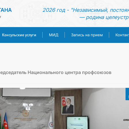
ТАНА
2026 год - "Независимый, постоя
— родина целеустр
У
Консульские услуги
МИД
Запись на прием
Контак
ГЛАВНАЯ
НОВОСТИ
редседатель Национального центра профсоюзов
ТУРКМЕНИСТАН
КОНСУЛЬСКИЕ УСЛУГИ
МИД
ЗАПИСЬ НА ПРИЕМ