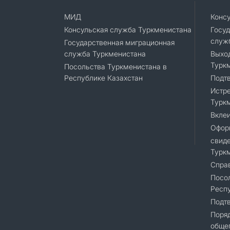
МИД
Конс
Консульская служба Туркменистана
Госуд
служ
Государственная миграционная
служба Туркменистана
Выход
Турк
Посольства Туркменистана в
Республике Казахстан
Подт
Истре
Турк
Вклеи
Офор
свиде
Турк
Справ
Посол
Респу
Подт
Поря
общег