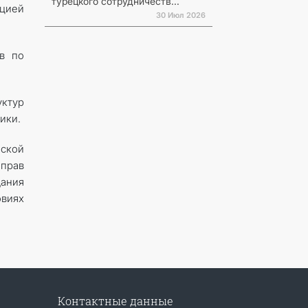
турецкого сотрудничеств...
цией
30 Июл 2026
в по
уктур
ики.
ской
прав
дания
виях
Контактные данные