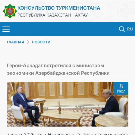
КОНСУЛЬСТВО ТУРКМЕНИСТАНА
РЕСПУБЛИКА КАЗАХСТАН - АКТАУ
RU
ГЛАВНАЯ
НОВОСТИ
ГЛАВНАЯ
НОВОСТИ
Герой-Аркадаг встретился с министром
экономики Азербайджанской Республики
ТУРКМЕНИСТАН
8
Июл
КОНСУЛЬСКИЕ УСЛУГИ
МИД
ЗАПИСЬ НА ПРИЕМ
7 июля 2026 года Национальный Лидер туркменского