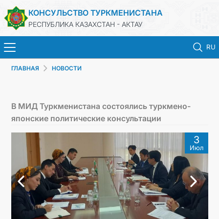
КОНСУЛЬСТВО ТУРКМЕНИСТАНА
РЕСПУБЛИКА КАЗАХСТАН - АКТАУ
RU
ГЛАВНАЯ
НОВОСТИ
ГЛАВНАЯ
НОВОСТИ
В МИД Туркменистана состоялись туркмено-
японские политические консультации
ТУРКМЕНИСТАН
3
Июл
КОНСУЛЬСКИЕ УСЛУГИ
МИД
ЗАПИСЬ НА ПРИЕМ