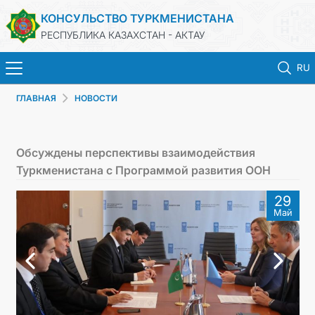
КОНСУЛЬСТВО ТУРКМЕНИСТАНА
РЕСПУБЛИКА КАЗАХСТАН - АКТАУ
RU
ГЛАВНАЯ
НОВОСТИ
ГЛАВНАЯ
НОВОСТИ
Обсуждены перспективы взаимодействия
Туркменистана с Программой развития ООН
ТУРКМЕНИСТАН
29
Май
КОНСУЛЬСКИЕ УСЛУГИ
МИД
ЗАПИСЬ НА ПРИЕМ