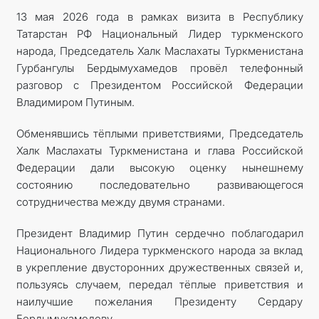
13 мая 2026 года в рамках визита в Республику
КОНТАКТНЫЕ ДАННЫЕ
Татарстан РФ Национальный Лидер туркменского
народа, Председатель Халк Маслахаты Туркменистана
ДОКУМЕНТЫ
Гурбангулы Бердымухамедов провёл телефонный
разговор с Президентом Российской Федерации
ПРАЗДНИЧНЫЕ И ПАМЯТНЫЕ ДНИ
Владимиром Путиным.
Обменявшись тёплыми приветствиями, Председатель
Халк Маслахаты Туркменистана и глава Российской
Федерации дали высокую оценку нынешнему
состоянию последовательно развивающегося
сотрудничества между двумя странами.
Президент Владимир Путин сердечно поблагодарил
Национального Лидера туркменского народа за вклад
в укрепление двусторонних дружественных связей и,
пользуясь случаем, передал тёплые приветствия и
наилучшие пожелания Президенту Сердару
Бердымухамедову.