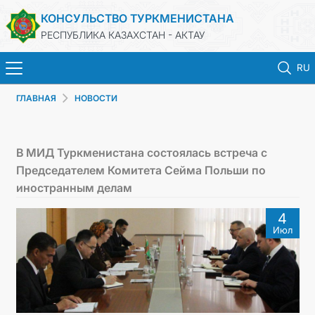
КОНСУЛЬСТВО ТУРКМЕНИСТАНА
РЕСПУБЛИКА КАЗАХСТАН - АКТАУ
RU
ГЛАВНАЯ
НОВОСТИ
ГЛАВНАЯ
НОВОСТИ
В МИД Туркменистана состоялась встреча с
Председателем Комитета Сейма Польши по
ТУРКМЕНИСТАН
иностранным делам
4
КОНСУЛЬСКИЕ УСЛУГИ
Июл
МИД
ЗАПИСЬ НА ПРИЕМ