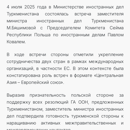
4 июля 2025 года в Министерстве иностранных дел
КОНТАКТНЫЕ ДАННЫЕ
Туркменистана состоялась встреча заместителя
министра иностранных дел Туркменистана
ДОКУМЕНТЫ
М.Бяшимовой с Председателем Комитета Сейма
Республики Польша по иностранным делам Павлом
ПРАЗДНИЧНЫЕ И ПАМЯТНЫЕ ДНИ
Ковалем.
В ходе встречи стороны отметили укрепление
сотрудничества двух стран в рамках международных
организаций, в частности ЕС. В этом контексте была
констатирована роль встреч в формате «Центральная
Азия – Европейский союз».
Выразив признательность польской стороне за
поддержку всех резолюций ГА ООН, предложенных
Туркменистаном, заместитель министра иностранных
дел подтвердила готовность туркменской стороны к
наращиванию активных межправительственных и
межпарламентских контактов.