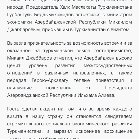
народа, Председатель Халк Маслахаты Туркменистана
КОНТАКТНЫЕ ДАННЫЕ
Гурбангулы Бердымухамедов встретился с министром
экономики Азербайджанской Республики Микаилом
ДОКУМЕНТЫ
Джаббаровым, прибывшим в Туркменистан с визитом.
ПРАЗДНИЧНЫЕ И ПАМЯТНЫЕ ДНИ
Выразив признательность за возможность встречи и за
оказанное на туркменской земле гостеприимство,
Микаил Джаббаров отметил, что Азербайджан высоко
ценит уровень развития межгосударственных
отношений в различных направлениях, а также
передал Герою-Аркадагу тёплые приветствия и
наилучшие пожелания от Президента
Азербайджанской Республики Ильхама Алиева.
Гость сделал акцент на том, что во время каждого
визита в нашу страну он становится свидетелем
стремительного социально-экономического развития
Туркменистана, и выразил искреннее восхи­щение
архитектурным обликом столицы.