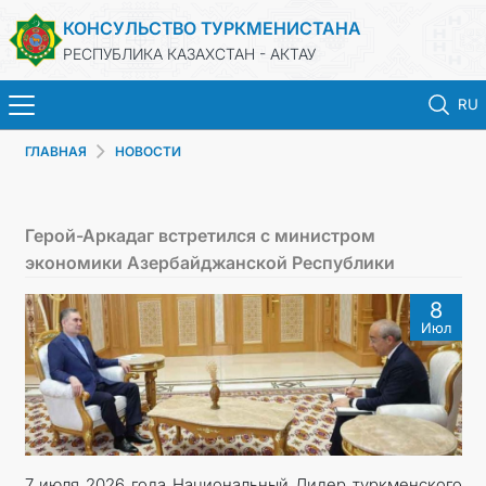
КОНСУЛЬСТВО ТУРКМЕНИСТАНА
РЕСПУБЛИКА КАЗАХСТАН - АКТАУ
RU
ГЛАВНАЯ
НОВОСТИ
ГЛАВНАЯ
НОВОСТИ
Герой-Аркадаг встретился с министром
экономики Азербайджанской Республики
ТУРКМЕНИСТАН
8
Июл
КОНСУЛЬСКИЕ УСЛУГИ
МИД
ЗАПИСЬ НА ПРИЕМ
7 июля 2026 года Национальный Лидер туркменского