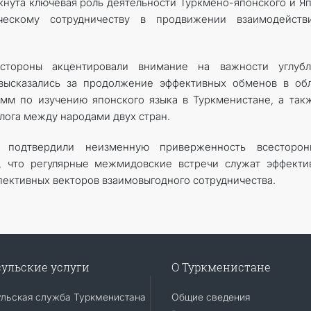
кнута ключевая роль деятельности Туркмено-японского и Я
ческому сотрудничеству в продвижении взаимодейств
стороны акцентировали внимание на важности углубл
 высказались за продолжение эффективных обменов в об
мм по изучению японского языка в Туркменистане, а так
лога между народами двух стран.
 подтвердили неизменную приверженность всесторон
и, что регулярные межмидовские встречи служат эффект
ективных векторов взаимовыгодного сотрудничества.
ульские услуги
О Туркменистане
ульская служба Туркменистана
Общие сведения