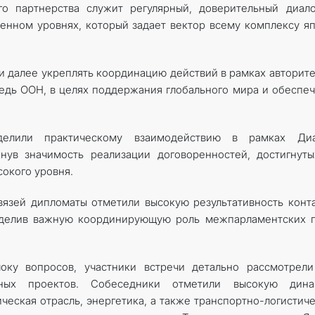
го партнерства служит регулярный, доверительный диал
енном уровнях, который задает вектор всему комплексу я
и далее укреплять координацию действий в рамках авторит
едь ООН, в целях поддержания глобального мира и обеспе
делили практическому взаимодействию в рамках Диа
нув значимость реализации договоренностей, достигнут
сокого уровня.
вязей дипломаты отметили высокую результативность конт
ыделив важную координирующую роль межпарламентских г
оку вопросов, участники встречи детально рассмотрели
нных проектов. Собеседники отметили высокую дина
ическая отрасль, энергетика, а также транспортно-логистич