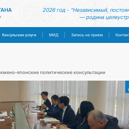
ТАНА
2026 год - "Независимый, постоя
— родина целеустр
У
Консульские услуги
МИД
Запись на прием
Контак
ГЛАВНАЯ
НОВОСТИ
ркмено-японские политические консультации
ТУРКМЕНИСТАН
КОНСУЛЬСКИЕ УСЛУГИ
МИД
ЗАПИСЬ НА ПРИЕМ