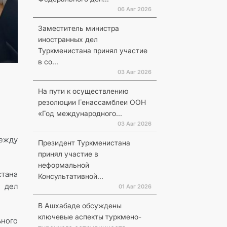
06 Авг 2026
Заместитель министра
иностранных дел
Туркменистана принял участие
в со...
03 Авг 2026
На пути к осуществлению
резолюции Генассамблеи ООН
«Год международного...
03 Авг 2026
ежду
Президент Туркменистана
принял участие в
неформальной
стана
Консультативной...
 дел
01 Авг 2026
В Ашхабаде обсуждены
ключевые аспекты туркмено-
ьного