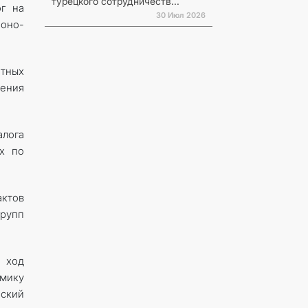
турецкого сотрудничеств...
ог на
30 Июл 2026
поно-
етных
чения
лога
ых по
актов
рупп
 ход
мику
еский