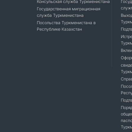
Консульская служба Туркменистана
Госуд
служ
Государственная миграционная
служба Туркменистана
Выход
Турк
Посольства Туркменистана в
Республике Казахстан
Подт
Истре
Турк
Вклеи
Офор
свиде
Турк
Справ
Посол
Респу
Подт
Поря
общег
пасп
Турк