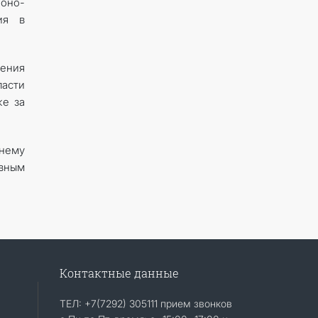
поно-
ия в
ения
ласти
же за
нему
ивным
Контактные данные
ТЕЛ: +7(7292) 305111 прием звонков