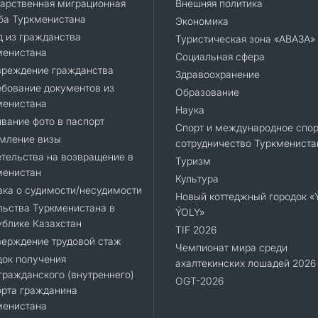
арственная миграционная
Внешняя политика
ба Туркменистана
Экономика
 из гражданства
Туристическая зона «АВАЗА»
менистана
Социальная сфера
вреждение гражданства
Здравоохранение
бование документов из
Образование
менистана
Наука
вание фото в паспорт
Спорт и международное спор
мление визы
сотрудничество Туркмениста
тельства на возвращение в
Туризм
менистан
Культура
ка о судимости/несудимости
Новый коттеджный городок 
ьства Туркменистана в
ÝOLY»
блике Казахстан
TIF 2026
верждение трудовой стаж
Чемпионат мира среди
док получения
ахалтекинских лошадей 2026
ражданского (внутреннего)
OGT-2026
орта гражданина
менистана