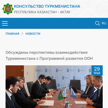
КОНСУЛЬСТВО ТУРКМЕНИСТАНА
РЕСПУБЛИКА КАЗАХСТАН - АКТАУ
RU
ГЛАВНАЯ
НОВОСТИ
ГЛАВНАЯ
НОВОСТИ
Обсуждены перспективы взаимодействия
Туркменистана с Программой развития ООН
ТУРКМЕНИСТАН
29
Май
КОНСУЛЬСКИЕ УСЛУГИ
МИД
ЗАПИСЬ НА ПРИЕМ