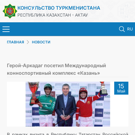
КОНСУЛЬСТВО ТУРКМЕНИСТАНА
РЕСПУБЛИКА КАЗАХСТАН - АКТАУ
RU
ГЛАВНАЯ
НОВОСТИ
ГЛАВНАЯ
НОВОСТИ
Герой-Аркадаг посетил Международный
конноспортивный комплекс «Казань»
ТУРКМЕНИСТАН
15
Май
КОНСУЛЬСКИЕ УСЛУГИ
МИД
ЗАПИСЬ НА ПРИЕМ
В рамках визита в Республику Татарстан Российской