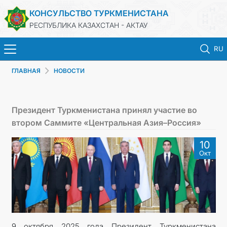
КОНСУЛЬСТВО ТУРКМЕНИСТАНА
РЕСПУБЛИКА КАЗАХСТАН - АКТАУ
RU
ГЛАВНАЯ
НОВОСТИ
ГЛАВНАЯ
НОВОСТИ
Президент Туркменистана принял участие во
втором Саммите «Центральная Азия–Россия»
ТУРКМЕНИСТАН
10
Окт
КОНСУЛЬСКИЕ УСЛУГИ
МИД
ЗАПИСЬ НА ПРИЕМ
9 октября 2025 года Президент Туркменистана