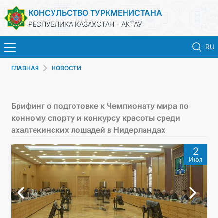
КОНСУЛЬСТВО ТУРКМЕНИСТАНА
РЕСПУБЛИКА КАЗАХСТАН - АКТАУ
RU
ГЛАВНАЯ
НОВОСТИ
ГЛАВНАЯ
НОВОСТИ
Брифинг о подготовке к Чемпионату мира по
конному спорту и конкурсу красоты среди
ТУРКМЕНИСТАН
ахалтекинских лошадей в Нидерландах
2
КОНСУЛЬСКИЕ УСЛУГИ
Июл
МИД
ЗАПИСЬ НА ПРИЕМ