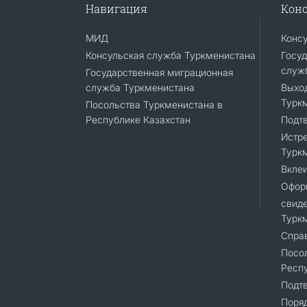
Навигация
Конс
МИД
Конс
Консульская служба Туркменистана
Госуд
служ
Государственная миграционная
служба Туркменистана
Выход
Турк
Посольства Туркменистана в
Республике Казахстан
Подт
Истре
Турк
Вклеи
Офор
свиде
Турк
Справ
Посол
Респу
Подт
Поря