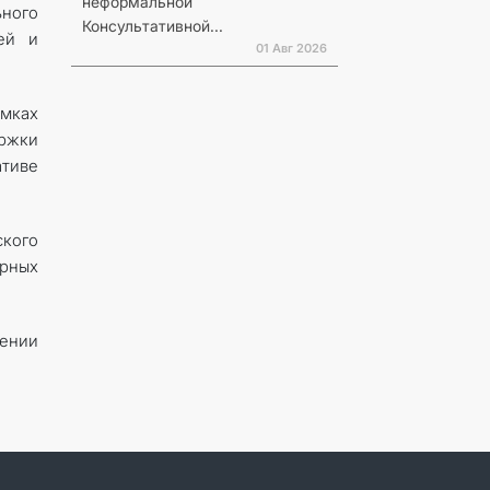
неформальной
ного
Консультативной...
ей и
01 Авг 2026
мках
ржки
ативе
ского
арных
лении