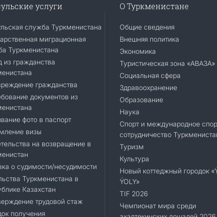
ульские услуги
О Туркменистане
ульская служба Туркменистана
Общие сведения
арственная миграционная
Внешняя политика
ба Туркменистана
Экономика
 из гражданства
Туристическая зона «АВАЗА»
менистана
Социальная сфера
вреждение гражданства
Здравоохранение
бование документов из
Образование
менистана
Наука
вание фото в паспорт
Спорт и международное спор
мление визы
сотрудничество Туркмениста
тельства на возвращение в
Туризм
менистан
Культура
ка о судимости/несудимости
Новый коттеджный городок 
ьства Туркменистана в
ÝOLY»
блике Казахстан
TIF 2026
верждение трудовой стаж
Чемпионат мира среди
док получения
ахалтекинских лошадей 2026