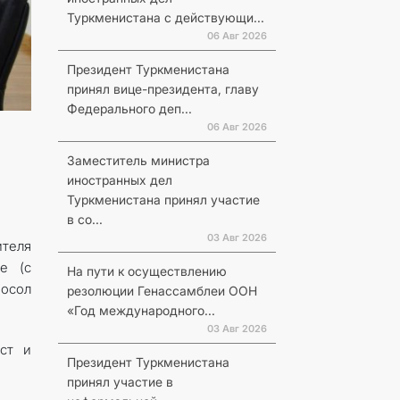
Туркменистана с действующи...
06 Авг 2026
Президент Туркменистана
принял вице-президента, главу
Федерального деп...
06 Авг 2026
Заместитель министра
иностранных дел
Туркменистана принял участие
в со...
03 Авг 2026
ителя
е (с
На пути к осуществлению
Посол
резолюции Генассамблеи ООН
«Год международного...
03 Авг 2026
ст и
Президент Туркменистана
принял участие в