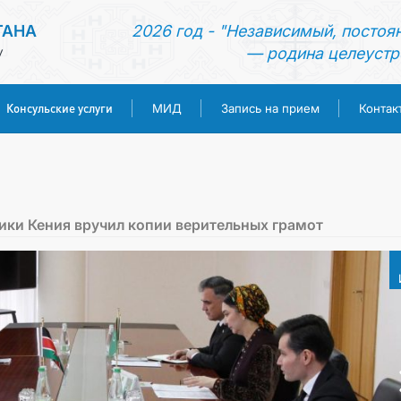
ТАНА
2026 год - "Независимый, постоя
— родина целеустр
У
Консульские услуги
МИД
Запись на прием
Контак
ГЛАВНАЯ
НОВОСТИ
ки Кения вручил копии верительных грамот
ТУРКМЕНИСТАН
КОНСУЛЬСКИЕ УСЛУГИ
МИД
ЗАПИСЬ НА ПРИЕМ