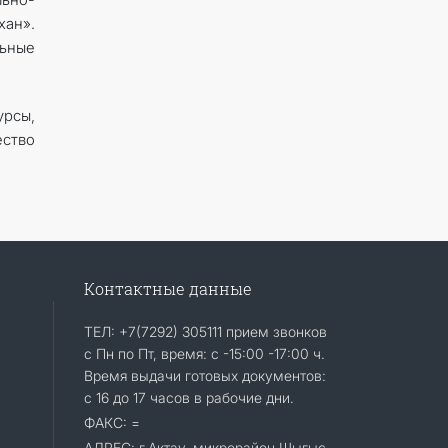
ан».
ьные
урсы,
ство
Контактные данные
ТЕЛ: +7(7292) 305111 прием звонков
с Пн по Пт, время: с -15:00 -17:00 ч.
Время выдачи готовых документов:
с 16 до 17 часов в рабочие дни.
ФАКС: =
АДРЕС: г.Актау, микрорайон Шыгыс