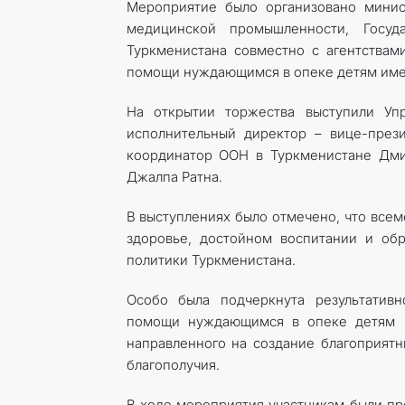
Мероприятие было организовано минис
медицинской промышленности, Госуд
Туркменистана совместно с агентства
помощи нуждающимся в опеке детям име
На открытии торжества выступили Уп
исполнительный директор – вице-през
координатор ООН в Туркменистане Дм
Джалпа Ратна.
В выступлениях было отмечено, что всем
здоровье, достойном воспитании и об
политики Туркменистана.
Особо была подчеркнута результативн
помощи нуждающимся в опеке детям 
направленного на создание благоприятн
благополучия.
В ходе мероприятия участникам были пр