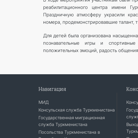
реабилитационного центра имени Гур
Праздничную атмосферу украсили крас
номера, продемонстрировавшие талант, т
Для детей была организована насыщенна
познавательные игры и спортивные
положительных эмоций, радость общения
Навигация
Конс
МИД
Конс
Консульская служба Туркменистана
Госуд
служ
Государственная миграционная
служба Туркменистана
Выход
Турк
Посольства Туркменистана в