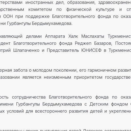
терствами иностранных дел, образования, здравоохране
арственным комитетом по физической культуре и сп
ми ООН при поддержке Благотворительного фонда по ока
ни Гурбангулы Бердымухамедова.
равляющий делами Аппарата Халк Маслахаты Туркменист
идент Благотворительного фонда Реджеп Базаров, Посто
итрий Шлапаченко и Представитель ЮНИСЕФ в Туркменис
ерная забота о молодом поколении, его гармоничном разви
разовании является неизменным приоритетом государств
ость сотрудничества Благотворительного фонда по оказ
имени Гурбангулы Бердымухамедова с Детским фондом 
ых условий для всестороннего развития детей и укреплен
едставлены яркие выступления детей Детского оздоровите