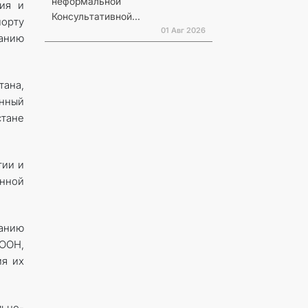
неформальной
ния и
Консультативной...
орту
01 Авг 2026
занию
ана,
янный
тане
тии и
енной
анию
ООН,
ия их
льно-