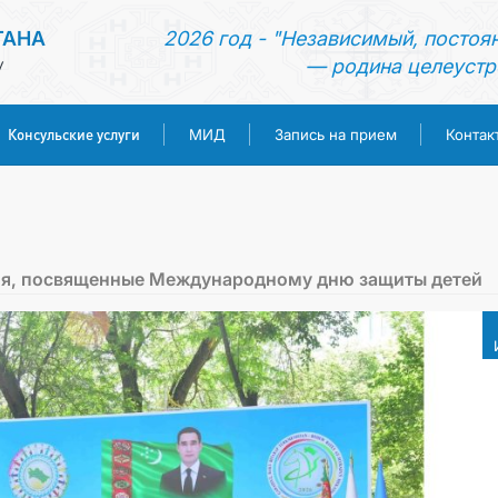
ТАНА
2026 год - "Независимый, постоя
— родина целеустр
У
Консульские услуги
МИД
Запись на прием
Контак
ГЛАВНАЯ
НОВОСТИ
ия, посвященные Международному дню защиты детей
ТУРКМЕНИСТАН
КОНСУЛЬСКИЕ УСЛУГИ
МИД
ЗАПИСЬ НА ПРИЕМ