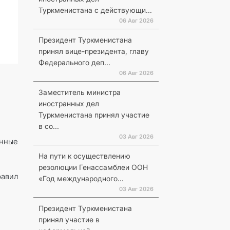
Туркменистана с действующи...
06 Авг 2026
Президент Туркменистана
принял вице-президента, главу
Федерального деп...
06 Авг 2026
Заместитель министра
иностранных дел
Туркменистана принял участие
в со...
03 Авг 2026
нные
На пути к осуществлению
резолюции Генассамблеи ООН
авил
«Год международного...
03 Авг 2026
Президент Туркменистана
принял участие в