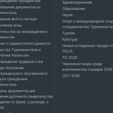
вреждение гражданства
Здравоохранение
бование документов из
Образование
менистана
Наука
вание фото в паспорт
Спорт и международное спор
мление визы
сотрудничество Туркмениста
тельства на возвращение в
Туризм
менистан
Культура
ка о судимости/несудимости
Новый коттеджный городок 
ьства Туркменистана в
ÝOLY»
блике Казахстан
TIF 2026
верждение трудовой стаж
Чемпионат мира среди
док получения
ахалтекинских лошадей 2026
ражданского (внутреннего)
OGT-2026
орта гражданина
менистана
ень документов для
ения дубликата свидетельства
дении (о браке, о разводе, о
ти)