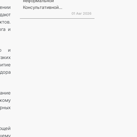
неформальной
ении
Консультативной...
01 Авг 2026
дают
ктов.
ога и
го и
аких
витие
дора
дание
кому
арных
ющей
шему