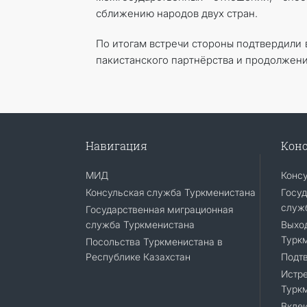
сближению народов двух стран.
По итогам встречи стороны подтвердили
пакистанского партнёрства и продолжении
Навигация
Конс
МИД
Конс
Консульская служба Туркменистана
Госуд
служ
Государственная миграционная
служба Туркменистана
Выход
Турк
Посольства Туркменистана в
Республике Казахстан
Подт
Истре
Турк
Вклеи