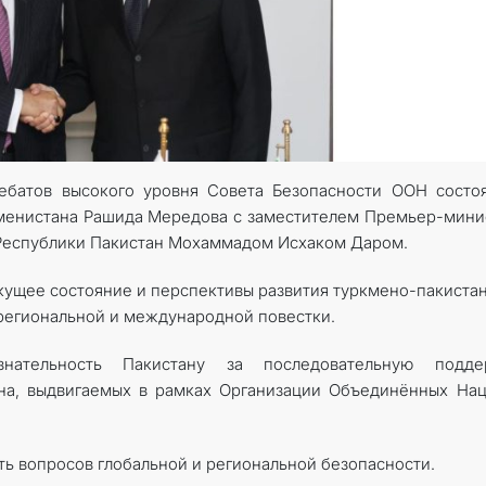
КОНТАКТНЫЕ ДАННЫЕ
ДОКУМЕНТЫ
ПРАЗДНИЧНЫЕ И ПАМЯТНЫЕ ДНИ
ебатов высокого уровня Совета Безопасности ООН состо
менистана Рашида Мередова с заместителем Премьер-мини
Республики Пакистан Мохаммадом Исхаком Даром.
кущее состояние и перспективы развития туркмено-пакиста
региональной и международной повестки.
знательность Пакистану за последовательную подде
на, выдвигаемых в рамках Организации Объединённых На
ь вопросов глобальной и региональной безопасности.