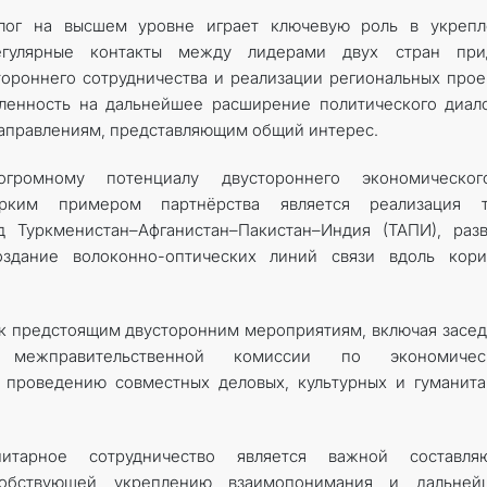
алог на высшем уровне играет ключевую роль в укрепл
Регулярные контакты между лидерами двух стран при
ороннего сотрудничества и реализации региональных прое
ленность на дальнейшее расширение политического диал
направлениям, представляющим общий интерес.
ромному потенциалу двустороннего экономическо
 Ярким примером партнёрства является реализация т
д Туркменистан–Афганистан–Пакистан–Индия (ТАПИ), раз
оздание волоконно-оптических линий связи вдоль кори
к предстоящим двусторонним мероприятиям, включая засе
й межправительственной комиссии по экономичес
о проведению совместных деловых, культурных и гуманит
анитарное сотрудничество является важной составля
собствующей укреплению взаимопонимания и дальней