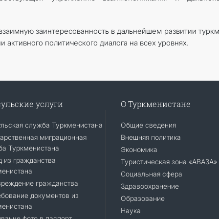
 взаимную заинтересованность в дальнейшем развитии турк
 активного политического диалога на всех уровнях.
ульские услуги
О Туркменистане
ульская служба Туркменистана
Общие сведения
арственная миграционная
Внешняя политика
ба Туркменистана
Экономика
 из гражданства
Туристическая зона «АВАЗА»
менистана
Социальная сфера
вреждение гражданства
Здравоохранение
бование документов из
Образование
менистана
Наука
вание фото в паспорт