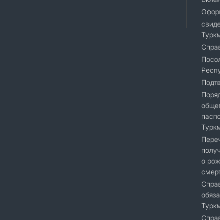
Офор
свиде
Турк
Справ
Посол
Респу
Подт
Поря
общег
пасп
Турк
Переч
получ
о рож
смер
Справ
обяза
Турк
Справ