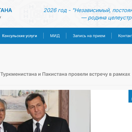
ТАНА
2026 год - "Независимый, постоя
— родина целеустр
У
Консульские услуги
МИД
Запись на прием
Контак
ГЛАВНАЯ
НОВОСТИ
Туркменистана и Пакистана провели встречу в рамках
ТУРКМЕНИСТАН
КОНСУЛЬСКИЕ УСЛУГИ
МИД
ЗАПИСЬ НА ПРИЕМ