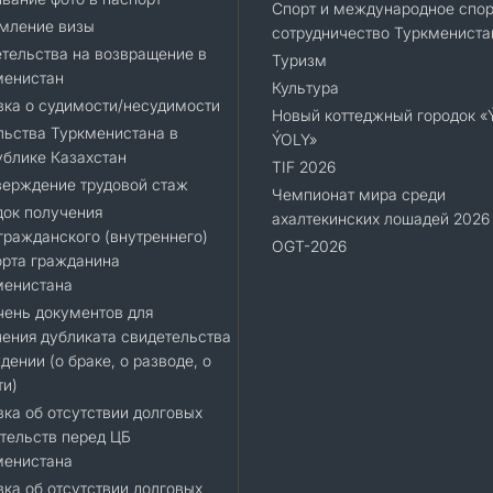
Спорт и международное спор
мление визы
сотрудничество Туркмениста
тельства на возвращение в
Туризм
менистан
Культура
ка о судимости/несудимости
Новый коттеджный городок 
ьства Туркменистана в
ÝOLY»
блике Казахстан
TIF 2026
верждение трудовой стаж
Чемпионат мира среди
док получения
ахалтекинских лошадей 2026
ражданского (внутреннего)
OGT-2026
орта гражданина
менистана
ень документов для
ения дубликата свидетельства
дении (о браке, о разводе, о
ти)
ка об отсутствии долговых
тельств перед ЦБ
менистана
ка об отсутствии долговых