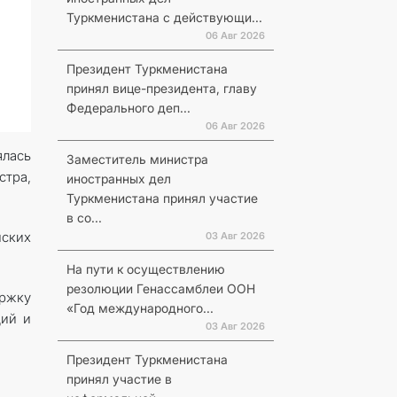
Туркменистана с действующи...
06 Авг 2026
Президент Туркменистана
принял вице-президента, главу
Федерального деп...
06 Авг 2026
ялась
Заместитель министра
стра,
иностранных дел
Туркменистана принял участие
в со...
нских
03 Авг 2026
На пути к осуществлению
резолюции Генассамблеи ООН
ржку
«Год международного...
ций и
03 Авг 2026
Президент Туркменистана
принял участие в