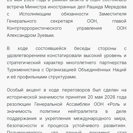
встреча Министра иностранных дел Рашида Мередова
КОНТАКТНЫЕ ДАННЫЕ
с Исполняющим обязанности Заместителя
Генерального секретаря ООН, главой
ДОКУМЕНТЫ
Контртеррористического управления ООН
Александром Зуевым.
ПРАЗДНИЧНЫЕ И ПАМЯТНЫЕ ДНИ
В ходе состоявшейся беседы стороны с
удовлетворением констатировали высокий уровень и
стратегический характер многолетнего партнерства
Туркменистана с Организацией Объединённых Наций
и её профильными структурами.
Особый акцент в ходе переговоров был сделан на
исторической значимости принятия 20 мая 2026 года
резолюции Генеральной Ассамблеи ООН «Роль и
значимость политики нейтралитета в деле
поддержания и укрепления международного мира,
безопасности и процесса устойчивого развития».
Подчеркивалось, что данный документ стал