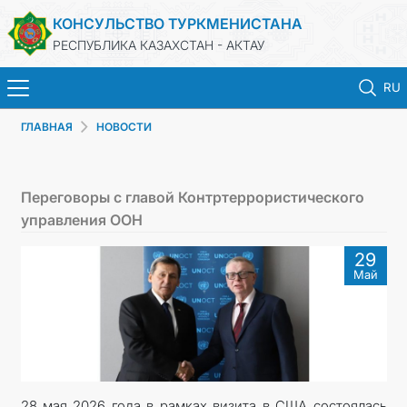
КОНСУЛЬСТВО ТУРКМЕНИСТАНА
РЕСПУБЛИКА КАЗАХСТАН - АКТАУ
RU
ГЛАВНАЯ
НОВОСТИ
ГЛАВНАЯ
НОВОСТИ
Переговоры с главой Контртеррористического
управления ООН
ТУРКМЕНИСТАН
29
Май
КОНСУЛЬСКИЕ УСЛУГИ
МИД
ЗАПИСЬ НА ПРИЕМ
28 мая 2026 года в рамках визита в США состоялась