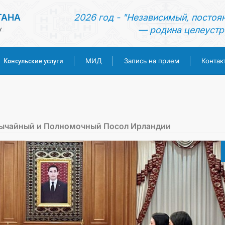
ТАНА
2026 год - "Независимый, постоя
— родина целеустр
У
Консульские услуги
МИД
Запись на прием
Контак
ГЛАВНАЯ
НОВОСТИ
вычайный и Полномочный Посол Ирландии
ТУРКМЕНИСТАН
КОНСУЛЬСКИЕ УСЛУГИ
МИД
ЗАПИСЬ НА ПРИЕМ