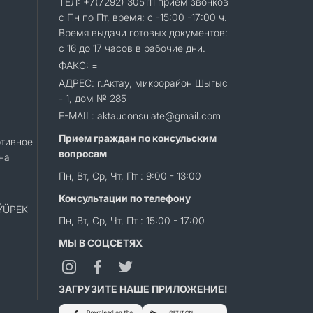
ТЕЛ: +7(7292) 305111 прием звонков
с Пн по Пт, время: с -15:00 -17:00 ч.
Время выдачи готовых документов:
с 16 до 17 часов в рабочие дни.
ФАКС: =
АДРЕС: г.Актау, микрорайон Шыгыс
- 1, дом № 285
E-MAIL: aktauconsulate@gmail.com
Прием граждан по консульским
тивное
вопросам
на
Пн, Вт, Ср, Чт, Пт : 9:00 - 13:00
Консультации по телефону
«ÝÜPEK
Пн, Вт, Ср, Чт, Пт : 15:00 - 17:00
МЫ В СОЦСЕТЯХ
ЗАГРУЗИТЕ НАШЕ ПРИЛОЖЕНИЕ!