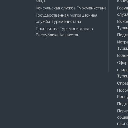
МИД
Конс
Консульская служба Туркменистана
Госуд
служ
Государственная миграционная
служба Туркменистана
Выход
Турк
Посольства Туркменистана в
Республике Казахстан
Подт
Истре
Турк
Вклеи
Офор
свиде
Турк
Справ
Посол
Респу
Подт
Поря
общег
пасп