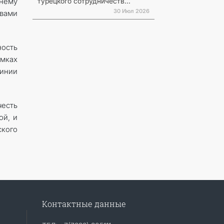
турецкого сотрудничеств...
ннему
30 Июл 2026
вами
ность
амках
инии
честь
ой, и
ского
Контактные данные