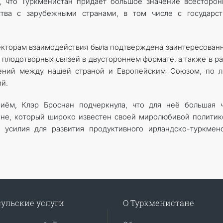
ь, что Туркменистан придаёт большое значение всесторо
ства с зарубежными странами, в том числе с государст
кторам взаимодействия была подтверждена заинтересован
 плодотворных связей в двустороннем формате, а также в р
ений между нашей страной и Европейским Союзом, по л
й.
риём, Клэр Броснан подчеркнула, что для неё большая 
ане, который широко известен своей миролюбивой политик
 усилия для развития продуктивного ирландско-туркмен
ульские услуги
О Туркменистане