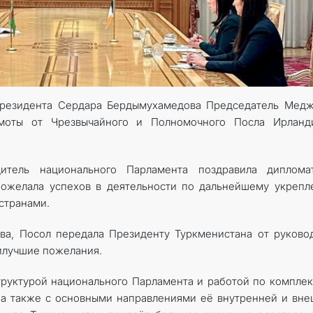
КОНТАКТНЫЕ ДАННЫЕ
ДОКУМЕНТЫ
Президента Сердара Бердымухамедова Председатель Медж
ПРАЗДНИЧНЫЕ И ПАМЯТНЫЕ ДНИ
амоты от Чрезвычайного и Полномочного Посла Ирланд
дитель национального Парламента поздравила диплома
пожелала успехов в деятельности по дальнейшему укреп
странами.
ва, Посол передала Президенту Туркменистана от руково
илучшие пожелания.
труктурой национального Парламента и работой по компле
 а также с основными направлениями её внутренней и вн