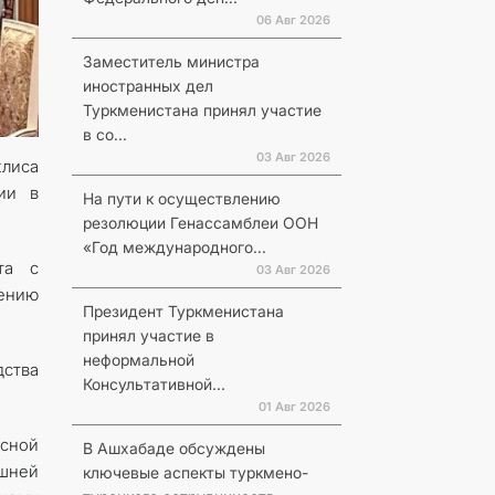
06 Авг 2026
Заместитель министра
иностранных дел
Туркменистана принял участие
в со...
03 Авг 2026
лиса
ии в
На пути к осуществлению
резолюции Генассамблеи ООН
«Год международного...
та с
03 Авг 2026
лению
Президент Туркменистана
принял участие в
неформальной
дства
Консультативной...
01 Авг 2026
ксной
В Ашхабаде обсуждены
ешней
ключевые аспекты туркмено-