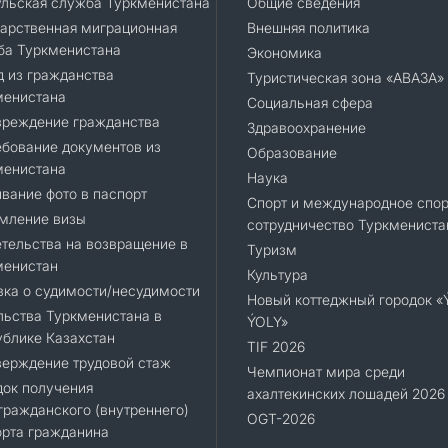
ульская служба Туркменистана
Общие сведения
арственная миграционная
Внешняя политика
ба Туркменистана
Экономика
 из гражданства
Туристическая зона «АВАЗА»
менистана
Социальная сфера
вреждение гражданства
Здравоохранение
бование документов из
Образование
менистана
Наука
вание фото в паспорт
Спорт и международное спор
мление визы
сотрудничество Туркмениста
тельства на возвращение в
Туризм
менистан
Культура
ка о судимости/несудимости
Новый коттеджный городок 
ьства Туркменистана в
ÝOLY»
блике Казахстан
TIF 2026
верждение трудовой стаж
Чемпионат мира среди
док получения
ахалтекинских лошадей 2026
ражданского (внутреннего)
OGT-2026
орта гражданина